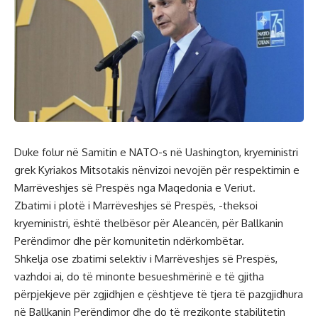
Duke folur në Samitin e NATO-s në Uashington, kryeministri
grek Kyriakos Mitsotakis nënvizoi nevojën për respektimin e
Marrëveshjes së Prespës nga Maqedonia e Veriut.
Zbatimi i plotë i Marrëveshjes së Prespës, -theksoi
kryeministri, është thelbësor për Aleancën, për Ballkanin
Perëndimor dhe për komunitetin ndërkombëtar.
Shkelja ose zbatimi selektiv i Marrëveshjes së Prespës,
vazhdoi ai, do të minonte besueshmërinë e të gjitha
përpjekjeve për zgjidhjen e çështjeve të tjera të pazgjidhura
në Ballkanin Perëndimor dhe do të rrezikonte stabilitetin