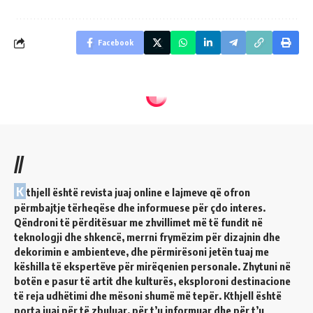
Facebook
//
K
thjell është revista juaj online e lajmeve që ofron
përmbajtje tërheqëse dhe informuese për çdo interes.
Qëndroni të përditësuar me zhvillimet më të fundit në
teknologji dhe shkencë, merrni frymëzim për dizajnin dhe
dekorimin e ambienteve, dhe përmirësoni jetën tuaj me
këshilla të ekspertëve për mirëqenien personale. Zhytuni në
botën e pasur të artit dhe kulturës, eksploroni destinacione
të reja udhëtimi dhe mësoni shumë më tepër. Kthjell është
porta juaj për të zbuluar, për t’u informuar dhe për t’u