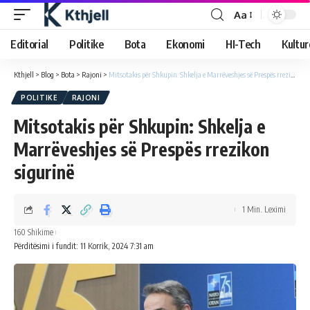
Aa
Editorial
Politike
Bota
Ekonomi
HI-Tech
Kultur
Kthjell
>
Blog
>
Bota
>
Rajoni
>
Mitsotakis për Shkupin: Shkelja e Marrëveshjes së Prespës rrezikon sigurinë
POLITIKE
RAJONI
Mitsotakis për Shkupin: Shkelja e
Marrëveshjes së Prespës rrezikon
sigurinë
1 Min. Leximi
160 Shikime
Përditësimi i fundit: 11 Korrik, 2024 7:31 am