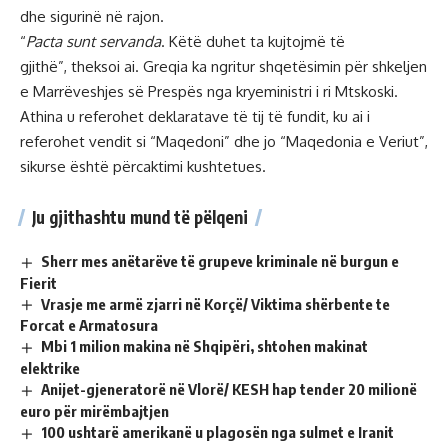
dhe sigurinë në rajon.
“
Pacta sunt servanda
. Këtë duhet ta kujtojmë të
gjithë”, theksoi ai. Greqia ka ngritur shqetësimin për shkeljen
e Marrëveshjes së Prespës nga kryeministri i ri Mtskoski.
Athina u referohet deklaratave të tij të fundit, ku ai i
referohet vendit si “Maqedoni” dhe jo “Maqedonia e Veriut”,
sikurse është përcaktimi kushtetues.
Ju gjithashtu mund të pëlqeni
Sherr mes anëtarëve të grupeve kriminale në burgun e
Fierit
Vrasje me armë zjarri në Korçë/ Viktima shërbente te
Forcat e Armatosura
Mbi 1 milion makina në Shqipëri, shtohen makinat
elektrike
Anijet-gjeneratorë në Vlorë/ KESH hap tender 20 milionë
euro për mirëmbajtjen
100 ushtarë amerikanë u plagosën nga sulmet e Iranit