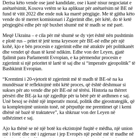
Derisa këto vende ose janë kandidate, ose i kanë nisur negociatat e
anëtarësimit, Kosova vetëm se ka aplikuar për anëtarësim në BE në
fund të vitit 2022 dhe ende nuk ka marrë përgjigje. Me të gjitha këto
vende do të merret komisionari i Zgjerimit dhe, për këtë, do të ketë
përgjegjësi edhe për një buxhet shumë më të madh se më parë.
Meqë Ukraina – e cila për më shumë se dy vjet është nën pushtimin
e plotë rus – pritet të jetë tema kryesore për BE-në edhe për një
kohë, kjo e bën procesin e zgjerimit edhe më atraktiv për politikanët
dhe vendet që duan të kenë ndikim. Edhe von der Leyen, gjatë
fjalimit para Parlamentit Evropian, e ka përmendur procesin e
zgjerimit si një prioritet të lartë të saj dhe si “imperativ gjeopolitik” të
Bashkimit Evropian.
“Kremtimi i 20-vjetorit të zgjerimit më të madh të BE-së na ka
mundësuar të reflektojmë mbi këtë proces, që është dëshmuar si
sukses për ato vende dhe për BE-në në tërësi. Historia na thërret
përsëri dhe BE-ja ka një zgjedhje për ta bërë për të ardhmen e saj.
Unë besoj se është një imperativ moral, politik dhe gjeostrategjik, që
ta kompletojmë unionin tonë, në përputhje me premtimet që i kemi
dhënë në bazë të traktateve”, ka shkruar von der Leyen në
udhëzimet e saj.
Ajo ka thënë se në një botë ku ekzistojnë fuqitë e mëdha, një union
më i fortë dhe më i zgjeruar i jep Evropës një peshë më të madhe në