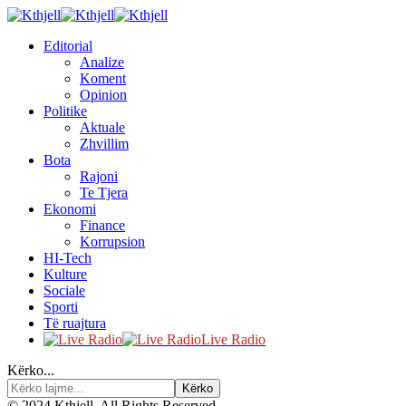
Editorial
Analize
Koment
Opinion
Politike
Aktuale
Zhvillim
Bota
Rajoni
Te Tjera
Ekonomi
Finance
Korrupsion
HI-Tech
Kulture
Sociale
Sporti
Të ruajtura
Live Radio
Kërko...
© 2024 Kthjell. All Rights Reserved.