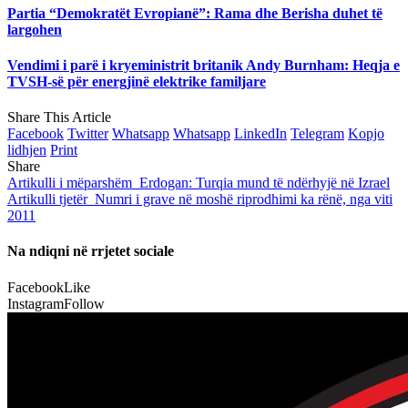
Partia “Demokratët Evropianë”: Rama dhe Berisha duhet të
largohen
Vendimi i parë i kryeministrit britanik Andy Burnham: Heqja e
TVSH-së për energjinë elektrike familjare
Share This Article
Facebook
Twitter
Whatsapp
Whatsapp
LinkedIn
Telegram
Kopjo
lidhjen
Print
Share
Artikulli i mëparshëm
Erdogan: Turqia mund të ndërhyjë në Izrael
Artikulli tjetër
Numri i grave në moshë riprodhimi ka rënë, nga viti
2011
Na ndiqni në rrjetet sociale
Facebook
Like
Instagram
Follow