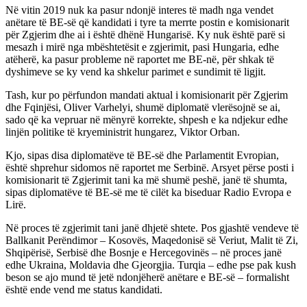
Në vitin 2019 nuk ka pasur ndonjë interes të madh nga vendet
anëtare të BE-së që kandidati i tyre ta merrte postin e komisionarit
për Zgjerim dhe ai i është dhënë Hungarisë. Ky nuk është parë si
mesazh i mirë nga mbështetësit e zgjerimit, pasi Hungaria, edhe
atëherë, ka pasur probleme në raportet me BE-në, për shkak të
dyshimeve se ky vend ka shkelur parimet e sundimit të ligjit.
Tash, kur po përfundon mandati aktual i komisionarit për Zgjerim
dhe Fqinjësi, Oliver Varhelyi, shumë diplomatë vlerësojnë se ai,
sado që ka vepruar në mënyrë korrekte, shpesh e ka ndjekur edhe
linjën politike të kryeministrit hungarez, Viktor Orban.
Kjo, sipas disa diplomatëve të BE-së dhe Parlamentit Evropian,
është shprehur sidomos në raportet me Serbinë. Arsyet përse posti i
komisionarit të Zgjerimit tani ka më shumë peshë, janë të shumta,
sipas diplomatëve të BE-së me të cilët ka biseduar Radio Evropa e
Lirë.
Në proces të zgjerimit tani janë dhjetë shtete. Pos gjashtë vendeve të
Ballkanit Perëndimor – Kosovës, Maqedonisë së Veriut, Malit të Zi,
Shqipërisë, Serbisë dhe Bosnje e Hercegovinës – në proces janë
edhe Ukraina, Moldavia dhe Gjeorgjia. Turqia – edhe pse pak kush
beson se ajo mund të jetë ndonjëherë anëtare e BE-së – formalisht
është ende vend me status kandidati.