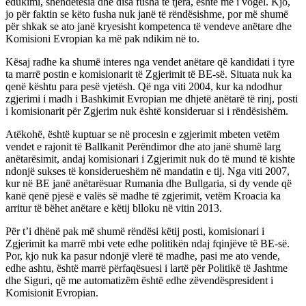
edukimi, shëndetësia dhe disa fusha të tjera, është më i vogël. Kjo,
jo për faktin se këto fusha nuk janë të rëndësishme, por më shumë
për shkak se ato janë kryesisht kompetenca të vendeve anëtare dhe
Komisioni Evropian ka më pak ndikim në to.
Kësaj radhe ka shumë interes nga vendet anëtare që kandidati i tyre
ta marrë postin e komisionarit të Zgjerimit të BE-së. Situata nuk ka
qenë kështu para pesë vjetësh. Që nga viti 2004, kur ka ndodhur
zgjerimi i madh i Bashkimit Evropian me dhjetë anëtarë të rinj, posti
i komisionarit për Zgjerim nuk është konsideruar si i rëndësishëm.
Atëkohë, është kuptuar se në procesin e zgjerimit mbeten vetëm
vendet e rajonit të Ballkanit Perëndimor dhe ato janë shumë larg
anëtarësimit, andaj komisionari i Zgjerimit nuk do të mund të kishte
ndonjë sukses të konsiderueshëm në mandatin e tij. Nga viti 2007,
kur në BE janë anëtarësuar Rumania dhe Bullgaria, si dy vende që
kanë qenë pjesë e valës së madhe të zgjerimit, vetëm Kroacia ka
arritur të bëhet anëtare e këtij blloku në vitin 2013.
Për t’i dhënë pak më shumë rëndësi këtij posti, komisionari i
Zgjerimit ka marrë mbi vete edhe politikën ndaj fqinjëve të BE-së.
Por, kjo nuk ka pasur ndonjë vlerë të madhe, pasi me ato vende,
edhe ashtu, është marrë përfaqësuesi i lartë për Politikë të Jashtme
dhe Siguri, që me automatizëm është edhe zëvendëspresident i
Komisionit Evropian.