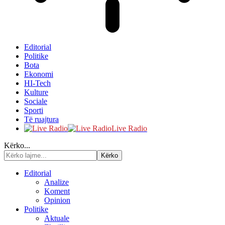
Editorial
Politike
Bota
Ekonomi
HI-Tech
Kulture
Sociale
Sporti
Të ruajtura
Live Radio
Kërko...
Editorial
Analize
Koment
Opinion
Politike
Aktuale