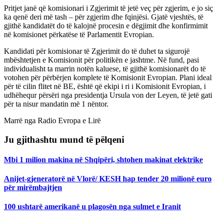
Pritjet janë që komisionari i Zgjerimit të jetë veç për zgjerim, e jo siç
ka qenë deri më tash – për zgjerim dhe fqinjësi. Gjatë vjeshtës, të
gjithë kandidatët do të kalojnë procesin e dëgjimit dhe konfirmimit
në komisionet përkatëse të Parlamentit Evropian.
Kandidati për komisionar të Zgjerimit do të duhet ta sigurojë
mbështetjen e Komisionit për politikën e jashtme. Në fund, pasi
individualisht ta marrin notën kaluese, të gjithë komisionarët do të
votohen për përbërjen komplete të Komisionit Evropian. Plani ideal
për të cilin flitet në BE, është që ekipi i ri i Komisionit Evropian, i
udhëhequr përsëri nga presidentja Ursula von der Leyen, të jetë gati
për ta nisur mandatin më 1 nëntor.
Marrë nga Radio Evropa e Lirë
Ju gjithashtu mund të pëlqeni
Mbi 1 milion makina në Shqipëri, shtohen makinat elektrike
Anijet-gjeneratorë në Vlorë/ KESH hap tender 20 milionë euro
për mirëmbajtjen
100 ushtarë amerikanë u plagosën nga sulmet e Iranit