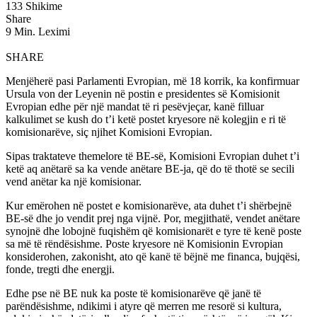
133 Shikime
Share
9 Min. Leximi
SHARE
Menjëherë pasi Parlamenti Evropian, më 18 korrik, ka konfirmuar
Ursula von der Leyenin në postin e presidentes së Komisionit
Evropian edhe për një mandat të ri pesëvjeçar, kanë filluar
kalkulimet se kush do t’i ketë postet kryesore në kolegjin e ri të
komisionarëve, siç njihet Komisioni Evropian.
Sipas traktateve themelore të BE-së, Komisioni Evropian duhet t’i
ketë aq anëtarë sa ka vende anëtare BE-ja, që do të thotë se secili
vend anëtar ka një komisionar.
Kur emërohen në postet e komisionarëve, ata duhet t’i shërbejnë
BE-së dhe jo vendit prej nga vijnë. Por, megjithatë, vendet anëtare
synojnë dhe lobojnë fuqishëm që komisionarët e tyre të kenë poste
sa më të rëndësishme. Poste kryesore në Komisionin Evropian
konsiderohen, zakonisht, ato që kanë të bëjnë me financa, bujqësi,
fonde, tregti dhe energji.
Edhe pse në BE nuk ka poste të komisionarëve që janë të
parëndësishme, ndikimi i atyre që merren me resorë si kultura,