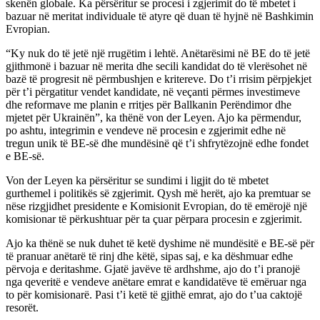
skenën globale. Ka përsëritur se procesi i zgjerimit do të mbetet i
bazuar në meritat individuale të atyre që duan të hyjnë në Bashkimin
Evropian.
“Ky nuk do të jetë një rrugëtim i lehtë. Anëtarësimi në BE do të jetë
gjithmonë i bazuar në merita dhe secili kandidat do të vlerësohet në
bazë të progresit në përmbushjen e kritereve. Do t’i rrisim përpjekjet
për t’i përgatitur vendet kandidate, në veçanti përmes investimeve
dhe reformave me planin e rritjes për Ballkanin Perëndimor dhe
mjetet për Ukrainën”, ka thënë von der Leyen. Ajo ka përmendur,
po ashtu, integrimin e vendeve në procesin e zgjerimit edhe në
tregun unik të BE-së dhe mundësinë që t’i shfrytëzojnë edhe fondet
e BE-së.
Von der Leyen ka përsëritur se sundimi i ligjit do të mbetet
gurthemel i politikës së zgjerimit. Qysh më herët, ajo ka premtuar se
nëse rizgjidhet presidente e Komisionit Evropian, do të emërojë një
komisionar të përkushtuar për ta çuar përpara procesin e zgjerimit.
Ajo ka thënë se nuk duhet të ketë dyshime në mundësitë e BE-së për
të pranuar anëtarë të rinj dhe këtë, sipas saj, e ka dëshmuar edhe
përvoja e deritashme. Gjatë javëve të ardhshme, ajo do t’i pranojë
nga qeveritë e vendeve anëtare emrat e kandidatëve të emëruar nga
to për komisionarë. Pasi t’i ketë të gjithë emrat, ajo do t’ua caktojë
resorët.