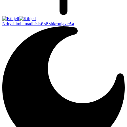
Ndryshimi i madhësisë së shkronjave
Aa