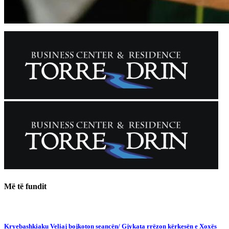
Më të fundit
Kryebashkiaku Veliaj bojkoton seancën/ Gjykata rrëzon kërkesën e Xoxës