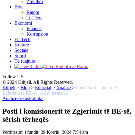
Zhvillim
Bota
Rajoni
Te Tjera
Ekonomi
Finance
Korrupsion
HI-Tech
Kulture
Sociale
Sporti
Të ruajtura
Live Radio
Follow US
© 2024 Kthjell. All Rights Reserved.
Kthjell
>
Blog
>
Editorial
>
Analize
>
Posti i komisionerit të
Zgjerimit të BE-së, sërish tërheqës
Analize
Fokus
Politike
Posti i komisionerit të Zgjerimit të BE-së,
sërish tërheqës
Përditësimi i fundit: 29 Korrik, 2024 7:54 am