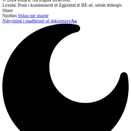
Leximi:
Posti i komisionerit të Zgjerimit të BE-së, sërish tërheqës
Share
Njoftim
Shfaq më shumë
Ndryshimi i madhësisë së shkronjave
Aa