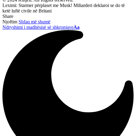
Leximi:
Starmer përplaset me Musk! Miliarderi deklaroi se do të
ketë luftë civile në Britani
Share
Njoftim
Shfaq më shumë
Ndryshimi i madhësisë së shkronjave
Aa