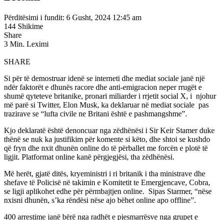
Përditësimi i fundit: 6 Gusht, 2024 12:45 am
144 Shikime
Share
3 Min. Leximi
SHARE
Si për të demostruar idenë se interneti dhe mediat sociale janë një
ndër faktorët e dhunës racore dhe anti-emigracion neper rrugët e
shumë qyteteve britanike, pronari miliarder i rrjetit social X, i njohur
më parë si Twitter, Elon Musk, ka deklaruar në mediat sociale pas
trazirave se “lufta civile ne Britani është e pashmangshme”.
Kjo deklaratë është denoncuar nga zëdhënësi i Sir Keir Stamer duke
thënë se nuk ka justifikim për komente si këto, dhe shtoi se kushdo
që fryn dhe nxit dhunën online do të përballet me forcën e plotë të
ligjit. Platformat online kanë përgjegjësi, tha zëdhënësi.
Më herët, gjatë ditës, kryeministri i ri britanik i tha ministrave dhe
shefave të Policisë në takimin e Komitetit te Emergjencave, Cobra,
se ligji aplikohet edhe për përmbajtjen online. Sipas Starmer, “nëse
nxisni dhunën, s’ka rëndësi nëse ajo bëhet online apo offline”.
400 arrestime janë bërë nga radhët e pjesmarrësve nga grupet e