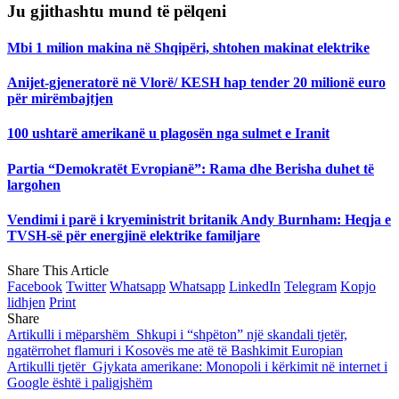
Ju gjithashtu mund të pëlqeni
Mbi 1 milion makina në Shqipëri, shtohen makinat elektrike
Anijet-gjeneratorë në Vlorë/ KESH hap tender 20 milionë euro
për mirëmbajtjen
100 ushtarë amerikanë u plagosën nga sulmet e Iranit
Partia “Demokratët Evropianë”: Rama dhe Berisha duhet të
largohen
Vendimi i parë i kryeministrit britanik Andy Burnham: Heqja e
TVSH-së për energjinë elektrike familjare
Share This Article
Facebook
Twitter
Whatsapp
Whatsapp
LinkedIn
Telegram
Kopjo
lidhjen
Print
Share
Artikulli i mëparshëm
Shkupi i “shpëton” një skandali tjetër,
ngatërrohet flamuri i Kosovës me atë të Bashkimit Europian
Artikulli tjetër
Gjykata amerikane: Monopoli i kërkimit në internet i
Google është i paligjshëm