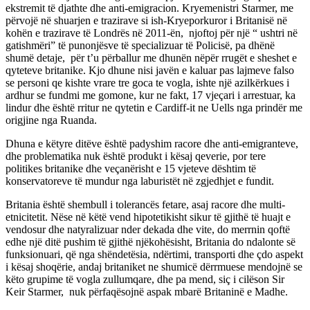
ekstremit të djathte dhe anti-emigracion. Kryemenistri Starmer, me
përvojë në shuarjen e trazirave si ish-Kryeporkuror i Britanisë në
kohën e trazirave të Londrës në 2011-ën, njoftoj për një “ ushtri në
gatishmëri” të punonjësve të specializuar të Policisë, pa dhënë
shumë detaje, për t’u përballur me dhunën nëpër rrugët e sheshet e
qyteteve britanike. Kjo dhune nisi javën e kaluar pas lajmeve falso
se personi qe kishte vrare tre goca te vogla, ishte një azilkërkues i
ardhur se fundmi me gomone, kur ne fakt, 17 vjeçari i arrestuar, ka
lindur dhe është rritur ne qytetin e Cardiff-it ne Uells nga prindër me
origjine nga Ruanda.
Dhuna e këtyre ditëve është padyshim racore dhe anti-emigranteve,
dhe problematika nuk është produkt i kësaj qeverie, por tere
politikes britanike dhe veçanërisht e 15 vjeteve dështim të
konservatoreve të mundur nga laburistët në zgjedhjet e fundit.
Britania është shembull i tolerancës fetare, asaj racore dhe multi-
etnicitetit. Nëse në këtë vend hipotetikisht sikur të gjithë të huajt e
vendosur dhe natyralizuar nder dekada dhe vite, do merrnin qoftë
edhe një ditë pushim të gjithë njëkohësisht, Britania do ndalonte së
funksionuari, që nga shëndetësia, ndërtimi, transporti dhe çdo aspekt
i kësaj shoqërie, andaj britaniket ne shumicë dërrmuese mendojnë se
këto grupime të vogla zullumqare, dhe pa mend, siç i cilëson Sir
Keir Starmer, nuk përfaqësojnë aspak mbarë Britaninë e Madhe.