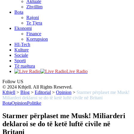
Aktuale
Zhvillim
Bota
Rajoni
Te Tjera
Ekonomi
Finance
Korrupsion
HI-Tech
Kulture
Sociale
Sporti
Të ruajtura
Live Radio
Follow US
© 2024 Kthjell. All Rights Reserved.
Kthjell
>
Blog
>
Editorial
>
Opinion
>
Starmer përplaset me Musk!
Miliarderi deklaroi se do të ketë luftë civile në Britani
Bota
Opinion
Politike
Starmer përplaset me Musk! Miliarderi
deklaroi se do të ketë luftë civile në
Britani