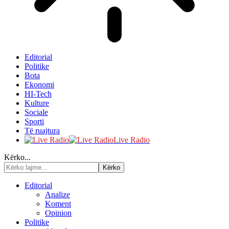
Editorial
Politike
Bota
Ekonomi
HI-Tech
Kulture
Sociale
Sporti
Të ruajtura
Live Radio
Kërko...
Editorial
Analize
Koment
Opinion
Politike