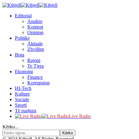
Editorial
Analize
Koment
Opinion
Politike
Aktuale
Zhvillim
Bota
Rajoni
Te Tjera
Ekonomi
Finance
Korrupsion
HI-Tech
Kulture
Sociale
Sporti
Të ruajtura
Live Radio
Kërko...
© 2024 Kthjell. All Rights Reserved.