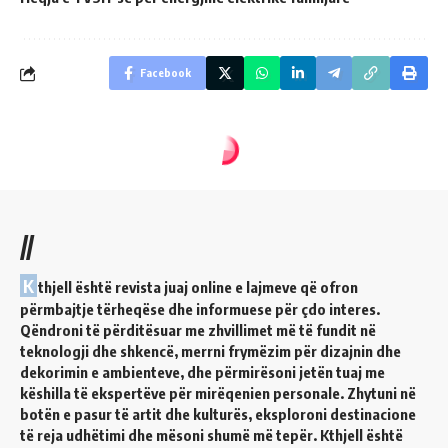
Facebook
//
K
thjell është revista juaj online e lajmeve që ofron
përmbajtje tërheqëse dhe informuese për çdo interes.
Qëndroni të përditësuar me zhvillimet më të fundit në
teknologji dhe shkencë, merrni frymëzim për dizajnin dhe
dekorimin e ambienteve, dhe përmirësoni jetën tuaj me
këshilla të ekspertëve për mirëqenien personale. Zhytuni në
botën e pasur të artit dhe kulturës, eksploroni destinacione
të reja udhëtimi dhe mësoni shumë më tepër. Kthjell është