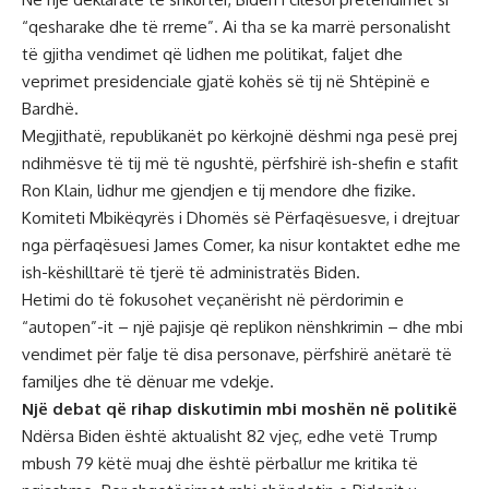
“qesharake dhe të rreme”. Ai tha se ka marrë personalisht
të gjitha vendimet që lidhen me politikat, faljet dhe
veprimet presidenciale gjatë kohës së tij në Shtëpinë e
Bardhë.
Megjithatë, republikanët po kërkojnë dëshmi nga pesë prej
ndihmësve të tij më të ngushtë, përfshirë ish-shefin e stafit
Ron Klain, lidhur me gjendjen e tij mendore dhe fizike.
Komiteti Mbikëqyrës i Dhomës së Përfaqësuesve, i drejtuar
nga përfaqësuesi James Comer, ka nisur kontaktet edhe me
ish-këshilltarë të tjerë të administratës Biden.
Hetimi do të fokusohet veçanërisht në përdorimin e
“autopen”-it – një pajisje që replikon nënshkrimin – dhe mbi
vendimet për falje të disa personave, përfshirë anëtarë të
familjes dhe të dënuar me vdekje.
Një debat që rihap diskutimin mbi moshën në politikë
Ndërsa Biden është aktualisht 82 vjeç, edhe vetë Trump
mbush 79 këtë muaj dhe është përballur me kritika të