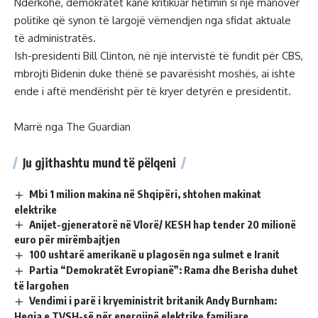
Ndërkohë, demokratët kanë kritikuar hetimin si një manovër
politike që synon të largojë vëmendjen nga sfidat aktuale
të administratës.
Ish-presidenti Bill Clinton, në një intervistë të fundit për CBS,
mbrojti Bidenin duke thënë se pavarësisht moshës, ai ishte
ende i aftë mendërisht për të kryer detyrën e presidentit.
Marrë nga The Guardian
Ju gjithashtu mund të pëlqeni
Mbi 1 milion makina në Shqipëri, shtohen makinat
elektrike
Anijet-gjeneratorë në Vlorë/ KESH hap tender 20 milionë
euro për mirëmbajtjen
100 ushtarë amerikanë u plagosën nga sulmet e Iranit
Partia “Demokratët Evropianë”: Rama dhe Berisha duhet
të largohen
Vendimi i parë i kryeministrit britanik Andy Burnham:
Heqja e TVSH-së për energjinë elektrike familjare