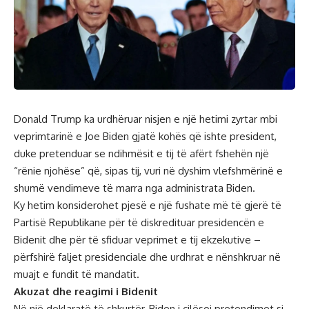
Donald Trump ka urdhëruar nisjen e një hetimi zyrtar mbi
veprimtarinë e Joe Biden gjatë kohës që ishte president,
duke pretenduar se ndihmësit e tij të afërt fshehën një
“rënie njohëse” që, sipas tij, vuri në dyshim vlefshmërinë e
shumë vendimeve të marra nga administrata Biden.
Ky hetim konsiderohet pjesë e një fushate më të gjerë të
Partisë Republikane për të diskredituar presidencën e
Bidenit dhe për të sfiduar veprimet e tij ekzekutive –
përfshirë faljet presidenciale dhe urdhrat e nënshkruar në
muajt e fundit të mandatit.
Akuzat dhe reagimi i Bidenit
Në një deklaratë të shkurtër, Biden i cilësoi pretendimet si