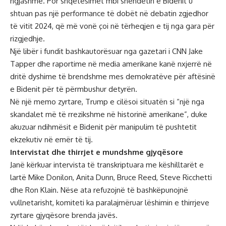
ngjashme. Por shqetësimet mbi shëndetin e Bidenit u
shtuan pas një performance të dobët në debatin zgjedhor
të vitit 2024, që më vonë çoi në tërheqjen e tij nga gara për
rizgjedhje.
Një libër i fundit bashkautorësuar nga gazetari i CNN Jake
Tapper dhe raportime në media amerikane kanë nxjerrë në
dritë dyshime të brendshme mes demokratëve për aftësinë
e Bidenit për të përmbushur detyrën.
Në një memo zyrtare, Trump e cilësoi situatën si “një nga
skandalet më të rrezikshme në historinë amerikane”, duke
akuzuar ndihmësit e Bidenit për manipulim të pushtetit
ekzekutiv në emër të tij.
Intervistat dhe thirrjet e mundshme gjyqësore
Janë kërkuar intervista të transkriptuara me këshilltarët e
lartë Mike Donilon, Anita Dunn, Bruce Reed, Steve Ricchetti
dhe Ron Klain. Nëse ata refuzojnë të bashkëpunojnë
vullnetarisht, komiteti ka paralajmëruar lëshimin e thirrjeve
zyrtare gjyqësore brenda javës.