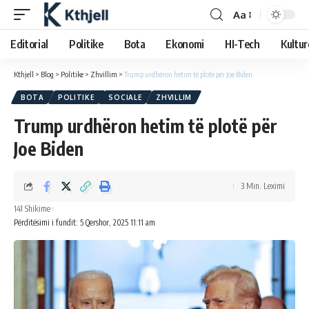
Aa
Editorial
Politike
Bota
Ekonomi
HI-Tech
Kultur
Kthjell
>
Blog
>
Politike
>
Zhvillim
>
Trump urdhëron hetim të plotë për Joe Biden
BOTA
POLITIKE
SOCIALE
ZHVILLIM
Trump urdhëron hetim të plotë për
Joe Biden
3 Min. Leximi
141 Shikime
Përditësimi i fundit: 5 Qershor, 2025 11:11 am