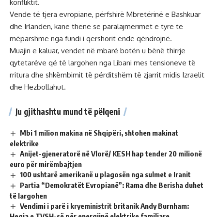
konfliktit.
Vende të tjera evropiane, përfshirë Mbretërinë e Bashkuar
dhe Irlandën, kanë thënë se paralajmërimet e tyre të
mëparshme nga fundi i qershorit ende qëndrojnë.
Muajin e kaluar, vendet në mbarë botën u bënë thirrje
qytetarëve që të largohen nga Libani mes tensioneve të
rritura dhe shkëmbimit të përditshëm të zjarrit midis Izraelit
dhe Hezbollahut.
Ju gjithashtu mund të pëlqeni
Mbi 1 milion makina në Shqipëri, shtohen makinat
elektrike
Anijet-gjeneratorë në Vlorë/ KESH hap tender 20 milionë
euro për mirëmbajtjen
100 ushtarë amerikanë u plagosën nga sulmet e Iranit
Partia “Demokratët Evropianë”: Rama dhe Berisha duhet
të largohen
Vendimi i parë i kryeministrit britanik Andy Burnham:
Heqja e TVSH-së për energjinë elektrike familjare