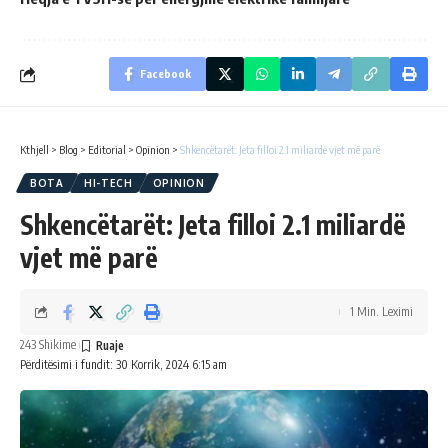
Facebook
Kthjell
>
Blog
>
Editorial
>
Opinion
>
Shkencëtarët: Jeta filloi 2.1 miliardë vjet më parë
BOTA
HI-TECH
OPINION
Shkencëtarët: Jeta filloi 2.1 miliardë
vjet më parë
1 Min. Leximi
243 Shikime
Përditësimi i fundit: 30 Korrik, 2024 6:15 am