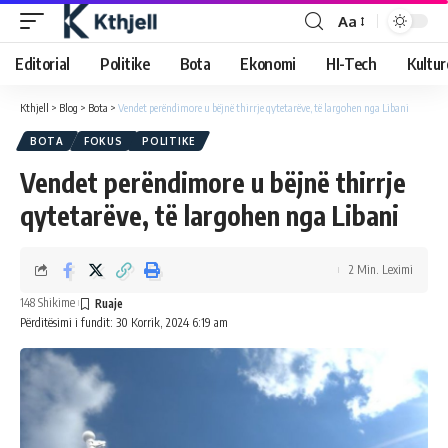
Aa
Editorial
Politike
Bota
Ekonomi
HI-Tech
Kultur
Kthjell
>
Blog
>
Bota
>
Vendet perëndimore u bëjnë thirrje qytetarëve, të largohen nga Libani
BOTA
FOKUS
POLITIKE
Vendet perëndimore u bëjnë thirrje
qytetarëve, të largohen nga Libani
2 Min. Leximi
148 Shikime
Përditësimi i fundit: 30 Korrik, 2024 6:19 am