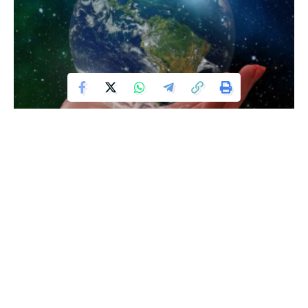
Një grup shkencëtarësh ndërkombëtarë njoftuan se kanë
gjetur prova të reja për të mbështetur teorinë se jetanë
Tokë mund të ketë filluar 1.5 miliardë vjet më herët sesa
mendohej më parë.
Një ekip që punon në Gabon ka zbuluar prova që tregojnë
se ka pasur kushte për jetën e kafshëve njëqelizore 2.1
miliardë vjet më parë, raporton BBC.
Shkencëtarët në Franceville, Gabon, studiuan përbërjen
kimike të shkëmbit ku u zbulua formacioni, i cili ende nuk