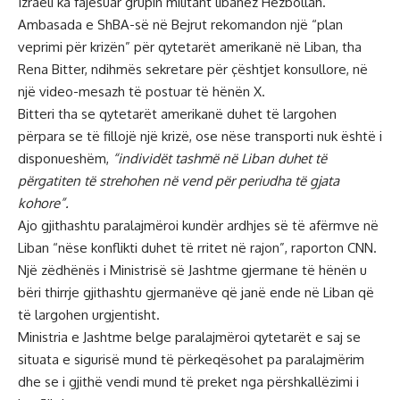
Izraeli ka fajësuar grupin militant libanez Hezbollah.
Ambasada e ShBA-së në Bejrut rekomandon një “plan
veprimi për krizën” për qytetarët amerikanë në Liban, tha
Rena Bitter, ndihmës sekretare për çështjet konsullore, në
një video-mesazh të postuar të hënën X.
Bitteri tha se qytetarët amerikanë duhet të largohen
përpara se të fillojë një krizë, ose nëse transporti nuk është i
disponueshëm,
“individët tashmë në Liban duhet të
përgatiten të strehohen në vend për periudha të gjata
kohore”.
Ajo gjithashtu paralajmëroi kundër ardhjes së të afërmve në
Liban “nëse konflikti duhet të rritet në rajon”, raporton CNN.
Një zëdhënës i Ministrisë së Jashtme gjermane të hënën u
bëri thirrje gjithashtu gjermanëve që janë ende në Liban që
të largohen urgjentisht.
Ministria e Jashtme belge paralajmëroi qytetarët e saj se
situata e sigurisë mund të përkeqësohet pa paralajmërim
dhe se i gjithë vendi mund të preket nga përshkallëzimi i