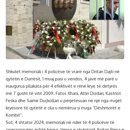
Shkulet memoriali i 4 policëve të vrarë nga Dritan Dajti në
qytetin e Durrësit, 1 muaj pasi u vendos. 4 javë më parë u
inaugurua pllakata për 4 efektivët e rënë krye të detyrës
më 7 gusht të vitit 2009. Fatos Xhani, Altin Dizdari, Kastriot
Feska dhe Saimir Duçkollari u përjetësuan në një nga rrugët
kryesore të qytetit e cila u riemërua si rruga “Dëshmorët e
Kombit”.
Sot, 4 shtator 2024, memoriali në nder të 4 policëve të
operacionales është hequr. Vepra e skulptorit Ardian Pepa e