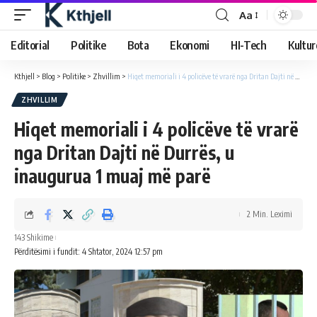
Aa
Editorial
Politike
Bota
Ekonomi
HI-Tech
Kultur
Kthjell
>
Blog
>
Politike
>
Zhvillim
>
Hiqet memoriali i 4 policëve të vrarë nga Dritan Dajti në Durrës, u inaugurua 1 muaj më parë
ZHVILLIM
Hiqet memoriali i 4 policëve të vrarë
nga Dritan Dajti në Durrës, u
inaugurua 1 muaj më parë
2 Min. Leximi
143 Shikime
Përditësimi i fundit: 4 Shtator, 2024 12:57 pm