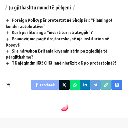
Ju gjithashtu mund të pëlqeni
Foreign Policy për protestat në Shqipëri: “Flamingot
kundër autokratëve”
Kush përfiton nga “investitori strategjik”?
Paunoviç me pagë drejtoreshe, në një institucion në
Kosovë
Si e ndryshon Britania kryeministrin pa zgjedhje të
përgjithshme?
Të njëqindmijët! Cilët janë njerëzit që po protestojnë?!
Facebook