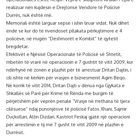
realizuar nën kujdesin e Drejtorisë Vendore të Policisë
Durrës, nuk është më.
Memoriali është larguar sepse i ishin liruar vidat. Nuk dihet
ende se kur do të rivendoset pllakata përkujtimore e 4
policëve, në rrugën “Dëshmorët e Kombit” të qytetit
bregdetar.
Efektivët e Njësisë Operacionale të Policisë së Shtetit,
mbetën të vrarë në operacionin e 7 gushtit të vitit 2009, kur
ndërhynë në zonën e plazhit për të arrestuar Dritan Dajtin, i
cili ishte në kërkim për vrasjen e biznesmenit Agim Beqo.
Në korrik të vitit 2014, Dritan Dajti u dënua nga Gjykata e
Shkallës së Parë për Krime të Rënda me burgim të
përjetshëm për veprën penale “Vrasje në rrethana të tjera
cilësuese” ndaj punonjësve të policisë Fatos Xhani, Sajmir
Duçkollari, Altin Dizdari, Kastriot Feskaj gjatë një operacioni
për arrestimin e tij më 7 gusht të vitit 2009 në plazhin e
Durrësit.