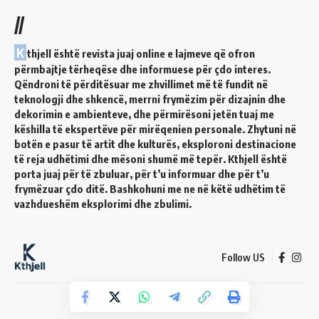
//
K
thjell është revista juaj online e lajmeve që ofron
përmbajtje tërheqëse dhe informuese për çdo interes.
Qëndroni të përditësuar me zhvillimet më të fundit në
teknologji dhe shkencë, merrni frymëzim për dizajnin dhe
dekorimin e ambienteve, dhe përmirësoni jetën tuaj me
këshilla të ekspertëve për mirëqenien personale. Zhytuni në
botën e pasur të artit dhe kulturës, eksploroni destinacione
të reja udhëtimi dhe mësoni shumë më tepër. Kthjell është
porta juaj për të zbuluar, për t’u informuar dhe për t’u
frymëzuar çdo ditë. Bashkohuni me ne në këtë udhëtim të
vazhdueshëm eksplorimi dhe zbulimi.
Follow US
© 2024 Kthjell. All Rights Reserved.