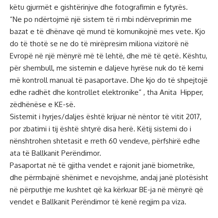
këtu gjurmët e gishtërinjve dhe fotografimin e fytyrës.
“Ne po ndërtojmë një sistem të ri mbi ndërveprimin me
bazat e të dhënave që mund të komunikojnë mes vete. Kjo
do të thotë se ne do të mirëpresim miliona vizitorë në
Evropë në një mënyrë më të lehtë, dhe më të qetë. Kështu,
për shembull, me sistemin e daljeve hyrëse nuk do të kemi
më kontroll manual të pasaportave. Dhe kjo do të shpejtojë
edhe radhët dhe kontrollet elektronike” , tha Anita Hipper,
zëdhënëse e KE-së.
Sistemit i hyrjes/daljes është krijuar në nëntor të vitit 2017,
por zbatimi i tij është shtyrë disa herë. Këtij sistemi do i
nënshtrohen shtetasit e rreth 60 vendeve, përfshirë edhe
ata të Ballkanit Perëndimor.
Pasaportat në të gjitha vendet e rajonit janë biometrike,
dhe përmbajnë shënimet e nevojshme, andaj janë plotësisht
në përputhje me kushtet që ka kërkuar BE-ja në mënyrë që
vendet e Ballkanit Perëndimor të kenë regjim pa viza.