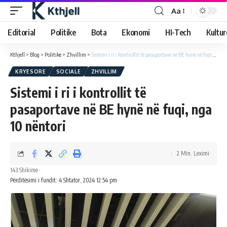
Aa
Editorial
Politike
Bota
Ekonomi
HI-Tech
Kultur
Kthjell
>
Blog
>
Politike
>
Zhvillim
>
Sistemi i ri i kontrollit të pasaportave në BE hynë në fuqi, nga 10 nëntori
KRYESORE
SOCIALE
ZHVILLIM
Sistemi i ri i kontrollit të
pasaportave në BE hynë në fuqi, nga
10 nëntori
2 Min. Leximi
143 Shikime
Përditësimi i fundit: 4 Shtator, 2024 12:54 pm