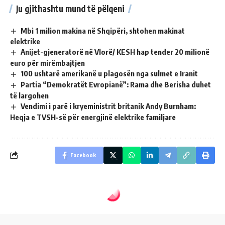
Ju gjithashtu mund të pëlqeni
Mbi 1 milion makina në Shqipëri, shtohen makinat
elektrike
Anijet-gjeneratorë në Vlorë/ KESH hap tender 20 milionë
euro për mirëmbajtjen
100 ushtarë amerikanë u plagosën nga sulmet e Iranit
Partia “Demokratët Evropianë”: Rama dhe Berisha duhet
të largohen
Vendimi i parë i kryeministrit britanik Andy Burnham:
Heqja e TVSH-së për energjinë elektrike familjare
Facebook