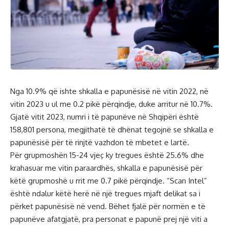
Nga 10.9% që ishte shkalla e papunësisë në vitin 2022, në
vitin 2023 u ul me 0.2 pikë përqindje, duke arritur në 10.7%.
Gjatë vitit 2023, numri i të papunëve në Shqipëri është
158,801 persona, megjithatë të dhënat tegojnë se shkalla e
papunësisë për të rinjtë vazhdon të mbetet e lartë.
Për grupmoshën 15-24 vjeç ky tregues është 25.6% dhe
krahasuar me vitin paraardhës, shkalla e papunësisë për
këtë grupmoshë u rrit me 0.7 pikë përqindje. “Scan Intel”
është ndalur këtë herë në një tregues mjaft delikat sa i
përket papunësisë në vend. Bëhet fjalë për normën e të
papunëve afatgjatë, pra personat e papunë prej një viti a