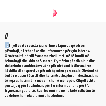
//
K
thjell është revista juaj online e lajmeve që ofron
përmbajtje tërheqëse dhe informuese për çdo interes.
Qëndroni të përditësuar me zhvillimet më të fundit në
teknologji dhe shkencë, merrni frymëzim për dizajnin dhe
dekorimin e ambienteve, dhe përmirësoni jetën tuaj me
këshilla të ekspertëve për mirëqenien personale. Zhytuni në
botën e pasur të artit dhe kulturës, eksploroni destinacione
të reja udhëtimi dhe mësoni shumë më tepër. Kthjell është
porta juaj për të zbuluar, për t’u informuar dhe për t’u
frymëzuar çdo ditë. Bashkohuni me ne në këtë udhëtim të
vazhdueshëm eksplorimi dhe zbulimi.