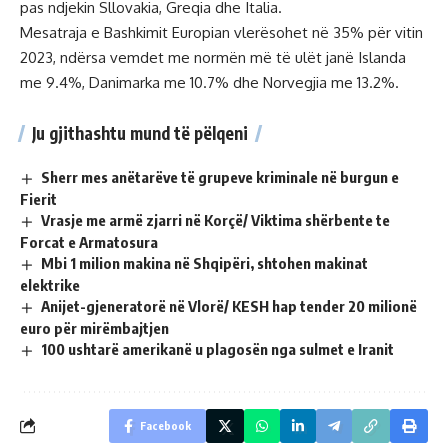
pas ndjekin Sllovakia, Greqia dhe Italia.
Mesatraja e Bashkimit Europian vlerësohet në 35% për vitin
2023, ndërsa vemdet me normën më të ulët janë Islanda
me 9.4%, Danimarka me 10.7% dhe Norvegjia me 13.2%.
Ju gjithashtu mund të pëlqeni
Sherr mes anëtarëve të grupeve kriminale në burgun e
Fierit
Vrasje me armë zjarri në Korçë/ Viktima shërbente te
Forcat e Armatosura
Mbi 1 milion makina në Shqipëri, shtohen makinat
elektrike
Anijet-gjeneratorë në Vlorë/ KESH hap tender 20 milionë
euro për mirëmbajtjen
100 ushtarë amerikanë u plagosën nga sulmet e Iranit
Facebook