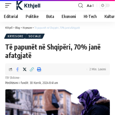
Aa
Editorial
Politike
Bota
Ekonomi
HI-Tech
Kultur
Kthjell
>
Blog
>
Kryesore
>
Të papunët në Shqipëri, 70% janë afatgjatë
KRYESORE
SOCIALE
Të papunët në Shqipëri, 70% janë
afatgjatë
2 Min. Leximi
159 Shikime
Përditësimi i fundit: 30 Korrik, 2024 8:41 am