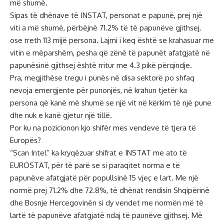
më shumë.
Sipas të dhënave të INSTAT, personat e papunë, prej një
viti a më shumë, përbëjnë 71.2% të të papunëve gjithsej,
ose rreth 113 mijë persona. Lajmi i keq është se krahasuar me
vitin e mëparshëm, pesha që zënë të papunët afatgjatë në
papunësinë gjithsej është rritur me 4.3 pikë përqindje.
Pra, megjithëse tregu i punës në disa sektorë po shfaq
nevoja emergjente për punonjës, në krahun tjetër ka
persona që kanë më shumë se një vit në kërkim të një pune
dhe nuk e kanë gjetur një tillë.
Por ku na pozicionon kjo shifër mes vendeve të tjera të
Europës?
“Scan Intel” ka kryqëzuar shifrat e INSTAT me ato të
EUROSTAT, për të parë se si paraqitet norma e të
papunëve afatgjatë për popullsinë 15 vjeç e lart. Me një
normë prej 71.2% dhe 72.8%, të dhënat rendisin Shqipërinë
dhe Bosnje Hercegovinën si dy vendet me normën më të
lartë të papunëve afatgjatë ndaj të paunëve gjithsej. Më