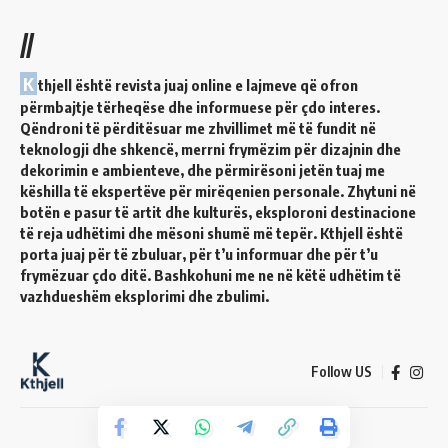
//
K
thjell është revista juaj online e lajmeve që ofron
përmbajtje tërheqëse dhe informuese për çdo interes.
Qëndroni të përditësuar me zhvillimet më të fundit në
teknologji dhe shkencë, merrni frymëzim për dizajnin dhe
dekorimin e ambienteve, dhe përmirësoni jetën tuaj me
këshilla të ekspertëve për mirëqenien personale. Zhytuni në
botën e pasur të artit dhe kulturës, eksploroni destinacione
të reja udhëtimi dhe mësoni shumë më tepër. Kthjell është
porta juaj për të zbuluar, për t’u informuar dhe për t’u
frymëzuar çdo ditë. Bashkohuni me ne në këtë udhëtim të
vazhdueshëm eksplorimi dhe zbulimi.
Follow US
© 2024 Kthjell. All Rights Reserved.