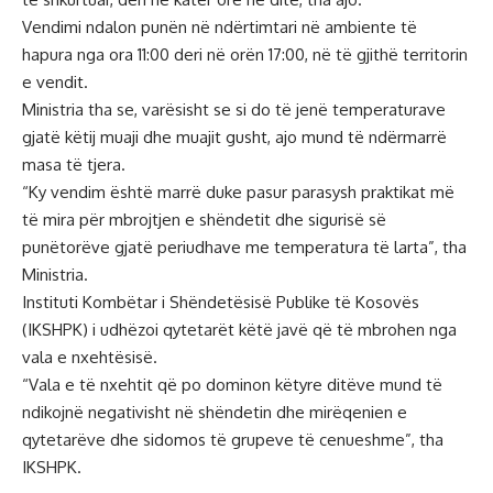
Vendimi ndalon punën në ndërtimtari në ambiente të
hapura nga ora 11:00 deri në orën 17:00, në të gjithë territorin
e vendit.
Ministria tha se, varësisht se si do të jenë temperaturave
gjatë këtij muaji dhe muajit gusht, ajo mund të ndërmarrë
masa të tjera.
“Ky vendim është marrë duke pasur parasysh praktikat më
të mira për mbrojtjen e shëndetit dhe sigurisë së
punëtorëve gjatë periudhave me temperatura të larta”, tha
Ministria.
Instituti Kombëtar i Shëndetësisë Publike të Kosovës
(IKSHPK) i udhëzoi qytetarët këtë javë që të mbrohen nga
vala e nxehtësisë.
“Vala e të nxehtit që po dominon këtyre ditëve mund të
ndikojnë negativisht në shëndetin dhe mirëqenien e
qytetarëve dhe sidomos të grupeve të cenueshme”, tha
IKSHPK.