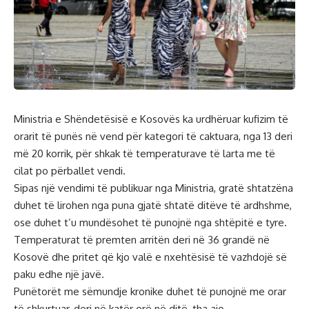
Ministria e Shëndetësisë e Kosovës ka urdhëruar kufizim të
orarit të punës në vend për kategori të caktuara, nga 13 deri
më 20 korrik, për shkak të temperaturave të larta me të
cilat po përballet vendi.
Sipas një vendimi të publikuar nga Ministria, gratë shtatzëna
duhet të lirohen nga puna gjatë shtatë ditëve të ardhshme,
ose duhet t’u mundësohet të punojnë nga shtëpitë e tyre.
Temperaturat të premten arritën deri në 36 grandë në
Kosovë dhe pritet që kjo valë e nxehtësisë të vazhdojë së
paku edhe një javë.
Punëtorët me sëmundje kronike duhet të punojnë me orar
të shkurtuar, deri në katër orë në ditë, tha ajo.