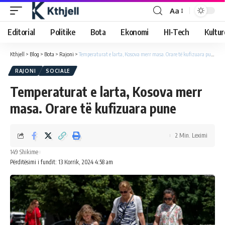
Aa
Editorial
Politike
Bota
Ekonomi
HI-Tech
Kultur
Kthjell
>
Blog
>
Bota
>
Rajoni
>
Temperaturat e larta, Kosova merr masa. Orare të kufizuara pune
RAJONI
SOCIALE
Temperaturat e larta, Kosova merr
masa. Orare të kufizuara pune
2 Min. Leximi
149 Shikime
Përditësimi i fundit: 13 Korrik, 2024 4:58 am