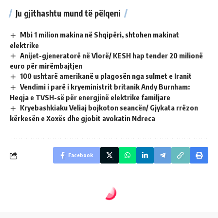
Ju gjithashtu mund të pëlqeni
Mbi 1 milion makina në Shqipëri, shtohen makinat
elektrike
Anijet-gjeneratorë në Vlorë/ KESH hap tender 20 milionë
euro për mirëmbajtjen
100 ushtarë amerikanë u plagosën nga sulmet e Iranit
Vendimi i parë i kryeministrit britanik Andy Burnham:
Heqja e TVSH-së për energjinë elektrike familjare
Kryebashkiaku Veliaj bojkoton seancën/ Gjykata rrëzon
kërkesën e Xoxës dhe gjobit avokatin Ndreca
Facebook