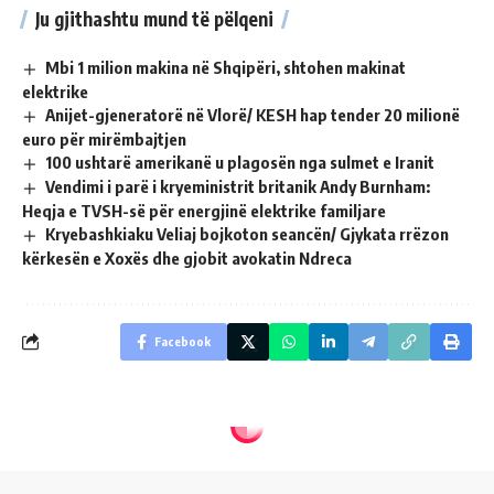
Ju gjithashtu mund të pëlqeni
Mbi 1 milion makina në Shqipëri, shtohen makinat
elektrike
Anijet-gjeneratorë në Vlorë/ KESH hap tender 20 milionë
euro për mirëmbajtjen
100 ushtarë amerikanë u plagosën nga sulmet e Iranit
Vendimi i parë i kryeministrit britanik Andy Burnham:
Heqja e TVSH-së për energjinë elektrike familjare
Kryebashkiaku Veliaj bojkoton seancën/ Gjykata rrëzon
kërkesën e Xoxës dhe gjobit avokatin Ndreca
Facebook