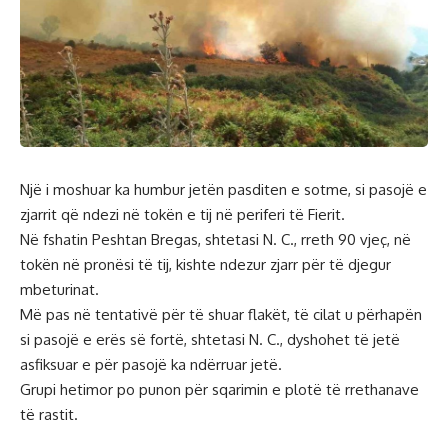
Një i moshuar ka humbur jetën pasditen e sotme, si pasojë e
zjarrit që ndezi në tokën e tij në periferi të Fierit.
Në fshatin Peshtan Bregas, shtetasi N. C., rreth 90 vjeç, në
tokën në pronësi të tij, kishte ndezur zjarr për të djegur
mbeturinat.
Më pas në tentativë për të shuar flakët, të cilat u përhapën
si pasojë e erës së fortë, shtetasi N. C., dyshohet të jetë
asfiksuar e për pasojë ka ndërruar jetë.
Grupi hetimor po punon për sqarimin e plotë të rrethanave
të rastit.