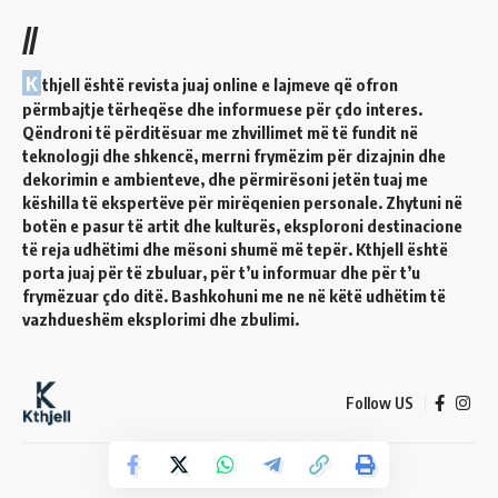
//
K
thjell është revista juaj online e lajmeve që ofron
përmbajtje tërheqëse dhe informuese për çdo interes.
Qëndroni të përditësuar me zhvillimet më të fundit në
teknologji dhe shkencë, merrni frymëzim për dizajnin dhe
dekorimin e ambienteve, dhe përmirësoni jetën tuaj me
këshilla të ekspertëve për mirëqenien personale. Zhytuni në
botën e pasur të artit dhe kulturës, eksploroni destinacione
të reja udhëtimi dhe mësoni shumë më tepër. Kthjell është
porta juaj për të zbuluar, për t’u informuar dhe për t’u
frymëzuar çdo ditë. Bashkohuni me ne në këtë udhëtim të
vazhdueshëm eksplorimi dhe zbulimi.
Follow US
© 2024 Kthjell. All Rights Reserved.