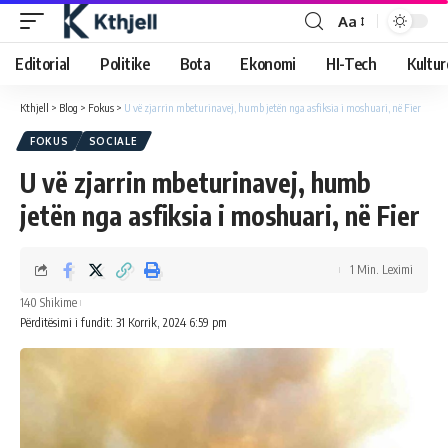
Aa
Editorial
Politike
Bota
Ekonomi
HI-Tech
Kultur
Kthjell
>
Blog
>
Fokus
>
U vë zjarrin mbeturinavej, humb jetën nga asfiksia i moshuari, në Fier
FOKUS
SOCIALE
U vë zjarrin mbeturinavej, humb
jetën nga asfiksia i moshuari, në Fier
1 Min. Leximi
140 Shikime
Përditësimi i fundit: 31 Korrik, 2024 6:59 pm