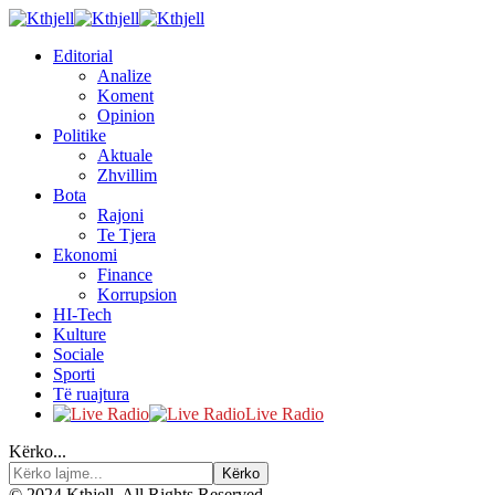
Editorial
Analize
Koment
Opinion
Politike
Aktuale
Zhvillim
Bota
Rajoni
Te Tjera
Ekonomi
Finance
Korrupsion
HI-Tech
Kulture
Sociale
Sporti
Të ruajtura
Live Radio
Kërko...
© 2024 Kthjell. All Rights Reserved.