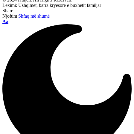
Leximi:
Ushqimet, barra kryesore e buxhetit familjar
Share
Njoftim
Shfaq më shumë
Aa