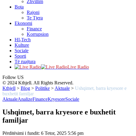
Zhvillim
Bota
Rajoni
Te Tjera
Ekonomi
Finance
Korrupsion
HI-Tech
Kulture
Sociale
Sporti
Të ruajtura
Live Radio
Follow US
© 2024 Kthjell. All Rights Reserved.
Kthjell
>
Blog
>
Politike
>
Aktuale
>
Ushqimet, barra kryesore e
buxhetit familjar
Aktuale
Analize
Finance
Kryesore
Sociale
Ushqimet, barra kryesore e buxhetit
familjar
Përditësimi i fundit: 6 Tetor, 2025 5:56 pm