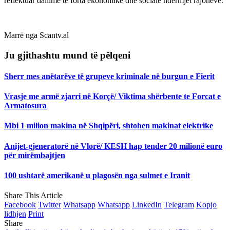
reflektuar dallime të forta ekonomike dhe sociale ndërmjet rajoneve.
Marrë nga Scantv.al
Ju gjithashtu mund të pëlqeni
Sherr mes anëtarëve të grupeve kriminale në burgun e Fierit
Vrasje me armë zjarri në Korçë/ Viktima shërbente te Forcat e
Armatosura
Mbi 1 milion makina në Shqipëri, shtohen makinat elektrike
Anijet-gjeneratorë në Vlorë/ KESH hap tender 20 milionë euro
për mirëmbajtjen
100 ushtarë amerikanë u plagosën nga sulmet e Iranit
Share This Article
Facebook
Twitter
Whatsapp
Whatsapp
LinkedIn
Telegram
Kopjo
lidhjen
Print
Share