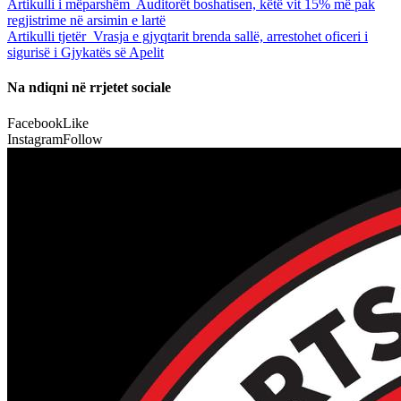
Artikulli i mëparshëm
Auditorët boshatisen, këtë vit 15% më pak
regjistrime në arsimin e lartë
Artikulli tjetër
Vrasja e gjyqtarit brenda sallë, arrestohet oficeri i
sigurisë i Gjykatës së Apelit
Na ndiqni në rrjetet sociale
Facebook
Like
Instagram
Follow