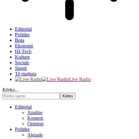
Editorial
Politike
Bota
Ekonomi
HI-Tech
Kulture
Sociale
Sporti
Të ruajtura
Live Radio
Kërko...
Editorial
Analize
Koment
Opinion
Politike
Aktuale