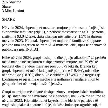
216 Shikime
Share
3 Min. Leximi
SHARE
Në vitin 2024, shpenzimet mesatare mujore për konsum të një njësie
ekonomike familjare (NjEF), e përbërë mesatarisht nga 3.1 persona,
arritën në 93,042 lekë, duke shënuar një rritje prej 1.5% krahasuar
me vitin 2023. Në total, shpenzimet mujore të familjeve shqiptare
për konsum llogariten në rreth 70.4 miliardë lekë, sipas të dhënave të
publikuara nga INSTAT.
Edhe në vitin 2024, grupi “ushqime dhe pije jo-alkoolike” zë peshën
më të madhe në strukturën e shpenzimeve mujore, me 39.6% të
buxhetit dhe një vlerë mesatare prej 36,879 lekësh. Brenda këtij
grupi, shpenzimet më të larta janë për perime (19.4%), mish dhe
nënprodukte (18.9%) dhe bukë e drithëra (15.4%), një tregues që
konfirmon se pjesa më e madhe e të ardhurave familjare vijon të
përqendrohet në nevojat bazë të jetesës.
Grupi me rritjen më të lartë të shpenzimeve mujore është “mobilim,
pajisje shtëpiake dhe mirëmbajtje e banesës”, me 5.7% më shumë se
në vitin 2023. Kjo rritje lidhet kryesisht me blerjet e pajisjeve të
vogla shtëpiake si aparate kafeje, thekëse buke apo ngrohës uji, si