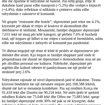
dhe me riparime të ndryshme në banesë. Pas këtij grupi, rritje të
dukshme kanë pasur edhe transporti (+5.2%) dhe veshjet e këpucët
(+4.4%), duke reflektuar si ndikimin e çmimeve ashtu edhe
ndryshimin e zakoneve të konsumit.
Në grupin “restorante dhe hotele”, shpenzimet janë rritur me 4.1%,
kryesisht për shkak të rritjes së kostove të akomodimit dhe
shërbimeve të strehimit. Mesatarisht, familjet shqiptare shpenzojnë
7,031 lekë në muaj për këtë kategori, që përbën 7.6% të buxhetit
total, një tregues që lidhet si me rritjen e turizmit të brendshëm, ashtu
edhe me ndryshimin e mënyrës së konsumit pas pandemisë.
Të dhënat tregojnë një rënie të lehtë të peshës së shpenzimeve për
shëndet dhe arsim. Kjo tregon se familjet shqiptare janë ende të
përqendruara më shumë në shpenzimet e domosdoshme sesa në ato
për zhvillim personal ose kulturor. Ndërkohë, shpenzimet për
argëtim dhe kulturë mbeten të pandryshuara me një peshë në
strukturë prej 2.6%.
Ndryshimet rajonale në nivel shpenzimesh janë të dukshme. Tirana
kryeson bindshëm me një mesatare mujore prej 108,588 lekësh,
shumë më lart se mesatarja kombëtare. Pas saj renditen Korça me
91,418 lekë dhe Durrësi me 90,218 lekë. Në anën tjetër të spektrit
ndodhen Kukësi me 75,048 lekë dhe Dibra me 75,883 lekë, qarqe
ku familjet shpenzojnë rreth 30% më pak se në kryeqytet, duke