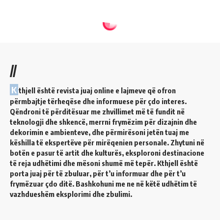
//
K
thjell është revista juaj online e lajmeve që ofron
përmbajtje tërheqëse dhe informuese për çdo interes.
Qëndroni të përditësuar me zhvillimet më të fundit në
teknologji dhe shkencë, merrni frymëzim për dizajnin dhe
dekorimin e ambienteve, dhe përmirësoni jetën tuaj me
këshilla të ekspertëve për mirëqenien personale. Zhytuni në
botën e pasur të artit dhe kulturës, eksploroni destinacione
të reja udhëtimi dhe mësoni shumë më tepër. Kthjell është
porta juaj për të zbuluar, për t’u informuar dhe për t’u
frymëzuar çdo ditë. Bashkohuni me ne në këtë udhëtim të
vazhdueshëm eksplorimi dhe zbulimi.