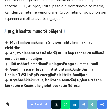
shtetasi O. I., 45 vjeç, i cili si pasojë e dëmtimeve të marra,
ka ndërruar jetë në vendngjarje. Grupi hetimor po punon për
sqarimin e rrethanave të ngjarjes.”
Ju gjithashtu mund të pëlqeni
Mbi 1 milion makina në Shqipëri, shtohen makinat
elektrike
Anijet-gjeneratorë në Vlorë/ KESH hap tender 20 milionë
euro për mirëmbajtjen
100 ushtarë amerikanë u plagosën nga sulmet e Iranit
Vendimi i parë i kryeministrit britanik Andy Burnham:
Heqja e TVSH-së për energjinë elektrike familjare
Kryebashkiaku Veliaj bojkoton seancën/ Gjykata rrëzon
kërkesën e Xoxës dhe gjobit avokatin Ndreca
Facebook