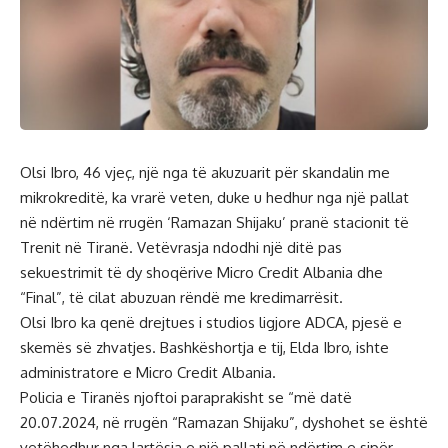
Olsi Ibro, 46 vjeç, një nga të akuzuarit për skandalin me
mikrokreditë, ka vrarë veten, duke u hedhur nga një pallat
në ndërtim në rrugën ‘Ramazan Shijaku’ pranë stacionit të
Trenit në Tiranë. Vetëvrasja ndodhi një ditë pas
sekuestrimit të dy shoqërive Micro Credit Albania dhe
“Final”, të cilat abuzuan rëndë me kredimarrësit.
Olsi Ibro ka qenë drejtues i studios ligjore ADCA, pjesë e
skemës së zhvatjes. Bashkëshortja e tij, Elda Ibro, ishte
administratore e Micro Credit Albania.
Policia e Tiranës njoftoi paraprakisht se “më datë
20.07.2024, në rrugën “Ramazan Shijaku”, dyshohet se është
vetëhedhur nga lartësia e një pallati në ndërtim e sipër,