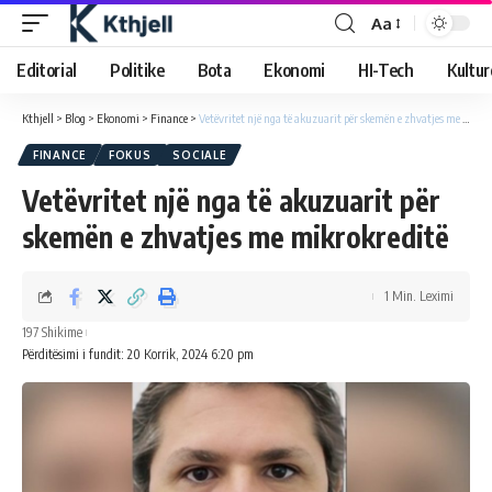
Aa
Editorial
Politike
Bota
Ekonomi
HI-Tech
Kultur
Kthjell
>
Blog
>
Ekonomi
>
Finance
>
Vetëvritet një nga të akuzuarit për skemën e zhvatjes me mikrokreditë
FINANCE
FOKUS
SOCIALE
Vetëvritet një nga të akuzuarit për
skemën e zhvatjes me mikrokreditë
1 Min. Leximi
197 Shikime
Përditësimi i fundit: 20 Korrik, 2024 6:20 pm