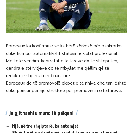
Bordeaux ka konfirmuar se ka bërë kërkesë për bankrotim,
duke humbur automatikisht statusin e klubit profesional.
Me këtë vendim, kontratat e lojtarëve do të shkëputen,
qendra e stërvitjeve do të mbyllet me qëllim që të
reduktojë shpenzimet financiare.
Bordeaux do të promovojë ekipet e të rinjve dhe tani është
duke punuar për një strukturë për promovimin e lojtarëve.
Ju gjithashtu mund të pëlqeni
Një, në tre shqiptarë, ka automjet
Shqiptarët po drejtojnë bandat kriminale nga burgjet