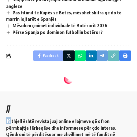
angleze
Pas fitimit të Kupës së Botës, mësohet shifra që do të
marrin lojtarët e Spanjës
Mësohen çmimet individuale të Botërorit 2026
Përse Spanja po dominon futbollin botëror?
Facebook
//
K
thjell është revista juaj online e lajmeve që ofron
përmbajtje tërheqëse dhe informuese për çdo interes.
Qëndroni të përditësuar me zhvillimet më të fundit në