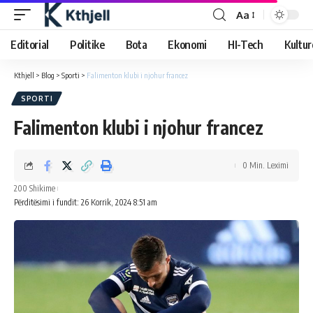
Aa
Editorial
Politike
Bota
Ekonomi
HI-Tech
Kultur
Kthjell
>
Blog
>
Sporti
>
Falimenton klubi i njohur francez
SPORTI
Falimenton klubi i njohur francez
0 Min. Leximi
200 Shikime
Përditësimi i fundit: 26 Korrik, 2024 8:51 am