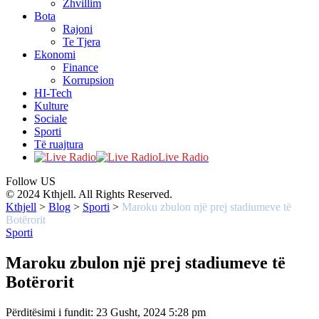
Zhvillim
Bota
Rajoni
Te Tjera
Ekonomi
Finance
Korrupsion
HI-Tech
Kulture
Sociale
Sporti
Të ruajtura
Live Radio
Follow US
© 2024 Kthjell. All Rights Reserved.
Kthjell
>
Blog
>
Sporti
>
Maroku zbulon një prej stadiumeve të
Botërorit
Sporti
Maroku zbulon një prej stadiumeve të
Botërorit
Përditësimi i fundit: 23 Gusht, 2024 5:28 pm