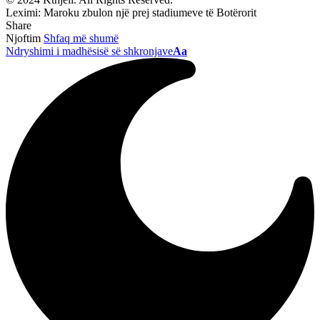
Leximi:
Maroku zbulon një prej stadiumeve të Botërorit
Share
Njoftim
Shfaq më shumë
Ndryshimi i madhësisë së shkronjave
Aa