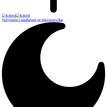
Ndryshimi i madhësisë së shkronjave
Aa