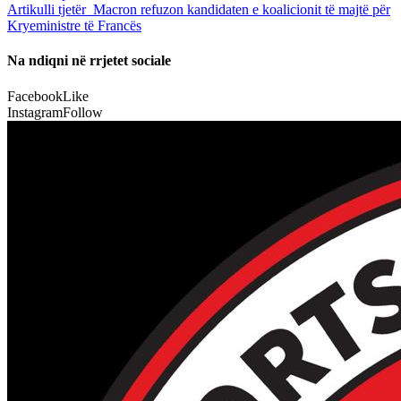
Artikulli tjetër
Macron refuzon kandidaten e koalicionit të majtë për
Kryeministre të Francës
Na ndiqni në rrjetet sociale
Facebook
Like
Instagram
Follow