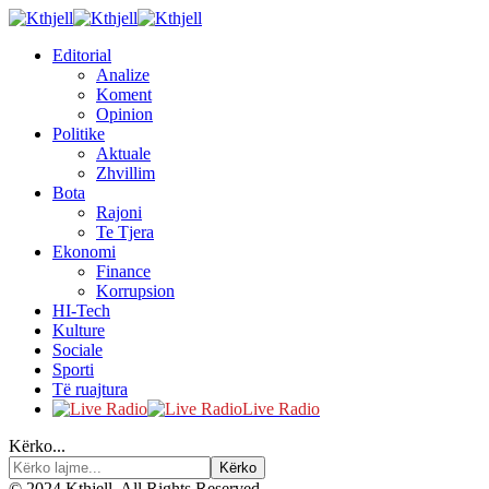
Editorial
Analize
Koment
Opinion
Politike
Aktuale
Zhvillim
Bota
Rajoni
Te Tjera
Ekonomi
Finance
Korrupsion
HI-Tech
Kulture
Sociale
Sporti
Të ruajtura
Live Radio
Kërko...
© 2024 Kthjell. All Rights Reserved.