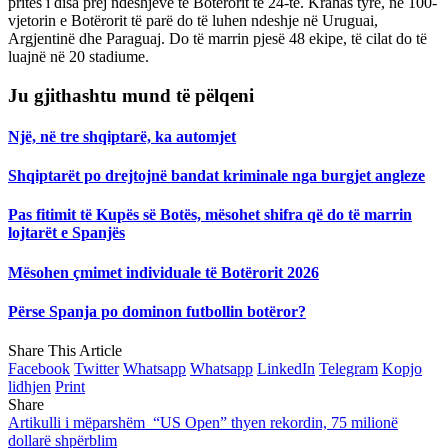
pritës i disa prej ndeshjeve të Botërorit të 24-të. Krahas tyre, në 100-
vjetorin e Botërorit të parë do të luhen ndeshje në Uruguai,
Argjentinë dhe Paraguaj. Do të marrin pjesë 48 ekipe, të cilat do të
luajnë në 20 stadiume.
Ju gjithashtu mund të pëlqeni
Një, në tre shqiptarë, ka automjet
Shqiptarët po drejtojnë bandat kriminale nga burgjet angleze
Pas fitimit të Kupës së Botës, mësohet shifra që do të marrin
lojtarët e Spanjës
Mësohen çmimet individuale të Botërorit 2026
Përse Spanja po dominon futbollin botëror?
Share This Article
Facebook
Twitter
Whatsapp
Whatsapp
LinkedIn
Telegram
Kopjo
lidhjen
Print
Share
Artikulli i mëparshëm
“US Open” thyen rekordin, 75 milionë
dollarë shpërblim