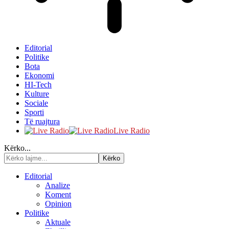
Editorial
Politike
Bota
Ekonomi
HI-Tech
Kulture
Sociale
Sporti
Të ruajtura
Live Radio
Kërko...
Editorial
Analize
Koment
Opinion
Politike
Aktuale