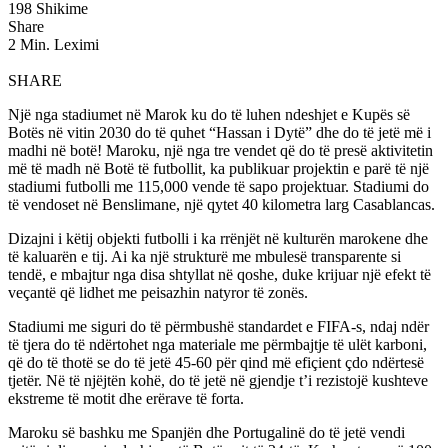
198 Shikime
Share
2 Min. Leximi
SHARE
Një nga stadiumet në Marok ku do të luhen ndeshjet e Kupës së
Botës në vitin 2030 do të quhet “Hassan i Dytë” dhe do të jetë më i
madhi në botë! Maroku, një nga tre vendet që do të presë aktivitetin
më të madh në Botë të futbollit, ka publikuar projektin e parë të një
stadiumi futbolli me 115,000 vende të sapo projektuar. Stadiumi do
të vendoset në Benslimane, një qytet 40 kilometra larg Casablancas.
Dizajni i këtij objekti futbolli i ka rrënjët në kulturën marokene dhe
të kaluarën e tij. Ai ka një strukturë me mbulesë transparente si
tendë, e mbajtur nga disa shtyllat në qoshe, duke krijuar një efekt të
veçantë që lidhet me peisazhin natyror të zonës.
Stadiumi me siguri do të përmbushë standardet e FIFA-s, ndaj ndër
të tjera do të ndërtohet nga materiale me përmbajtje të ulët karboni,
që do të thotë se do të jetë 45-60 për qind më efiçient çdo ndërtesë
tjetër. Në të njëjtën kohë, do të jetë në gjendje t’i rezistojë kushteve
ekstreme të motit dhe erërave të forta.
Maroku së bashku me Spanjën dhe Portugalinë do të jetë vendi