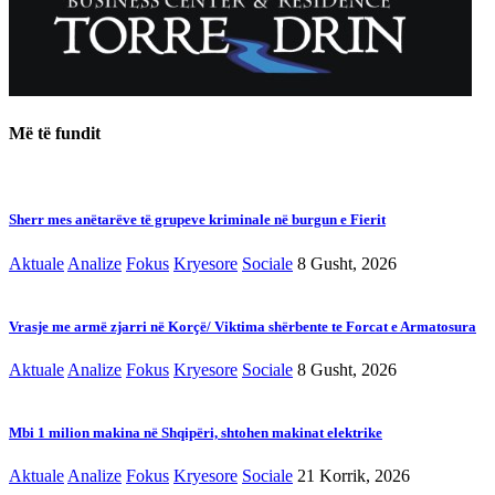
Më të fundit
Sherr mes anëtarëve të grupeve kriminale në burgun e Fierit
Aktuale
Analize
Fokus
Kryesore
Sociale
8 Gusht, 2026
Vrasje me armë zjarri në Korçë/ Viktima shërbente te Forcat e Armatosura
Aktuale
Analize
Fokus
Kryesore
Sociale
8 Gusht, 2026
Mbi 1 milion makina në Shqipëri, shtohen makinat elektrike
Aktuale
Analize
Fokus
Kryesore
Sociale
21 Korrik, 2026