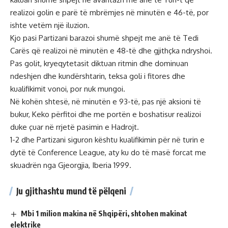
realizoi golin e parë të mbrëmjes në minutën e 46-të, por
ishte vetëm një iluzion.
Kjo pasi Partizani barazoi shumë shpejt me anë të Tedi
Carës që realizoi në minutën e 48-të dhe gjithçka ndryshoi.
Pas golit, kryeqytetasit diktuan ritmin dhe dominuan
ndeshjen dhe kundërshtarin, teksa goli i fitores dhe
kualifikimit vonoi, por nuk mungoi.
Në kohën shtesë, në minutën e 93-të, pas një aksioni të
bukur, Keko përfitoi dhe me portën e boshatisur realizoi
duke çuar në rrjetë pasimin e Hadrojt.
1-2 dhe Partizani siguron kështu kualifikimin për në turin e
dytë të Conference League, aty ku do të masë forcat me
skuadrën nga Gjeorgjia, Iberia 1999.
Ju gjithashtu mund të pëlqeni
Mbi 1 milion makina në Shqipëri, shtohen makinat
elektrike