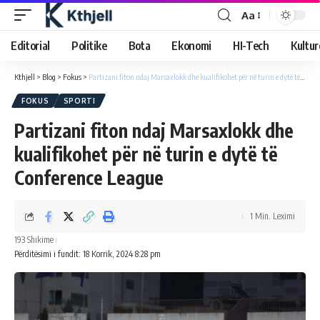
Aa
Editorial
Politike
Bota
Ekonomi
HI-Tech
Kultur
Kthjell
>
Blog
>
Fokus
>
Partizani fiton ndaj Marsaxlokk dhe kualifikohet për në turin e dytë të Conference League
FOKUS
SPORTI
Partizani fiton ndaj Marsaxlokk dhe
kualifikohet për në turin e dytë të
Conference League
1 Min. Leximi
193 Shikime
Përditësimi i fundit: 18 Korrik, 2024 8:28 pm