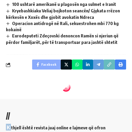
100 ushtarë amerikanë u plagosën nga sulmet e Iranit
Kryebashkiaku Veliaj bojkoton seancën/ Gjykata rrëzon
kërkesën e Xoxës dhe gjobit avokatin Ndreca
Operacion antidrogë në Itali, sekuestrohen mbi 770 kg
kokainë
Eurodeputeti Zdeçovski denoncon Ramën si njeriun që
përdor familjarët, për të transportuar para jashtë shtetit
Facebook
//
K
thjell është revista juaj online e lajmeve që ofron