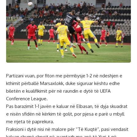
Partizani vuan, por fiton me përmbysje 1-2 në ndeshjen e
kthimit përballë Marsaxlokk, duke siguruar kështu edhe
biletën e kualifikimit për në raundin e dytë të UEFA
Conference League.
Pas barazimit 1-1 javën e kaluar në Elbasan, të dyja skuadrat
e nisën sfidën në kërkim të golit, por pjesa e parë u mbyll
me rrjeta të paprekura.
Fraksioni i dytë nisi në malore për “Të Kuqtë”, pasi vendasit
kaluan shumë shpejt në avantazh me anë të Yuri-t që