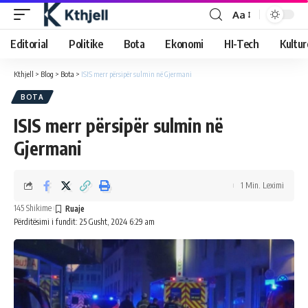
Aa
Editorial
Politike
Bota
Ekonomi
HI-Tech
Kultur
Kthjell
>
Blog
>
Bota
>
ISIS merr përsipër sulmin në Gjermani
BOTA
ISIS merr përsipër sulmin në
Gjermani
1 Min. Leximi
145 Shikime
Përditësimi i fundit: 25 Gusht, 2024 6:29 am