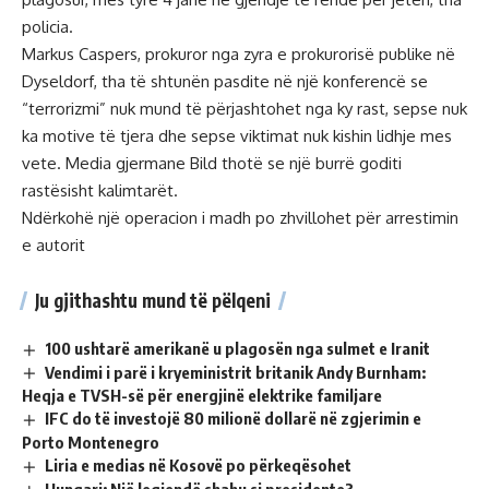
policia.
Markus Caspers, prokuror nga zyra e prokurorisë publike në
Dyseldorf, tha të shtunën pasdite në një konferencë se
“terrorizmi” nuk mund të përjashtohet nga ky rast, sepse nuk
ka motive të tjera dhe sepse viktimat nuk kishin lidhje mes
vete. Media gjermane Bild thotë se një burrë goditi
rastësisht kalimtarët.
Ndërkohë një operacion i madh po zhvillohet për arrestimin
e autorit
Ju gjithashtu mund të pëlqeni
100 ushtarë amerikanë u plagosën nga sulmet e Iranit
Vendimi i parë i kryeministrit britanik Andy Burnham:
Heqja e TVSH-së për energjinë elektrike familjare
IFC do të investojë 80 milionë dollarë në zgjerimin e
Porto Montenegro
Liria e medias në Kosovë po përkeqësohet