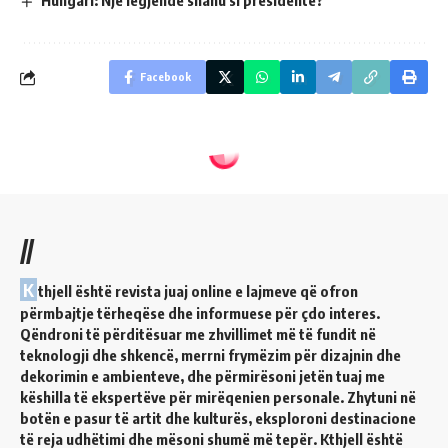
Hungari: Një legjendë shahu si presidente?
Facebook
//
K
thjell është revista juaj online e lajmeve që ofron
përmbajtje tërheqëse dhe informuese për çdo interes.
Qëndroni të përditësuar me zhvillimet më të fundit në
teknologji dhe shkencë, merrni frymëzim për dizajnin dhe
dekorimin e ambienteve, dhe përmirësoni jetën tuaj me
këshilla të ekspertëve për mirëqenien personale. Zhytuni në
botën e pasur të artit dhe kulturës, eksploroni destinacione
të reja udhëtimi dhe mësoni shumë më tepër. Kthjell është