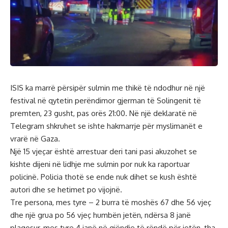
ISIS ka marrë përsipër sulmin me thikë të ndodhur në një
festival në qytetin perëndimor gjerman të Solingenit të
premten, 23 gusht, pas orës 21:00. Në një deklaratë në
Telegram shkruhet se ishte hakmarrje për myslimanët e
vrarë në Gaza.
Një 15 vjeçar është arrestuar deri tani pasi akuzohet se
kishte dijeni në lidhje me sulmin por nuk ka raportuar
policinë. Policia thotë se ende nuk dihet se kush është
autori dhe se hetimet po vijojnë.
Tre persona, mes tyre – 2 burra të moshës 67 dhe 56 vjeç
dhe një grua po 56 vjeç humbën jetën, ndërsa 8 janë
plagosur, mes tyre 4 janë në gjëndje të rëndë për jetën, tha