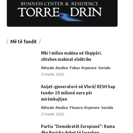
Më të fundit
Mbi 1 milion makina në Shqipëri,
shtohen makinat elektrike
Aktuale
Analize
Fokus
Kryesore
Sociale
21 Korrik, 2026
Anijet-gjeneratorë në Vlorë/ KESH hap
tender 20 milionë euro për
mirëmbajtjen
Aktuale
Analize
Finance
Kryesore
Sociale
21 Korrik, 2026
Partia “Demokratët Evropianë”: Rama
dhe Berisha duhet të largohen