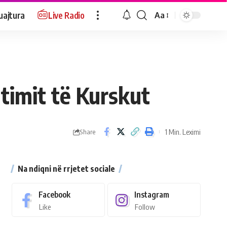
uajtura
Live Radio
Aa
timit të Kurskut
1 Min. Leximi
Share
Na ndiqni në rrjetet sociale
Facebook
Instagram
Like
Follow