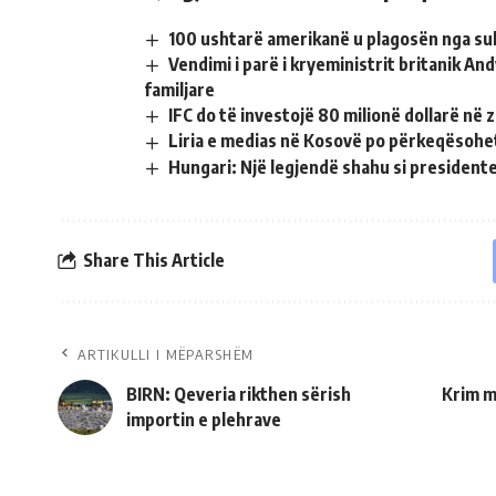
100 ushtarë amerikanë u plagosën nga sul
Vendimi i parë i kryeministrit britanik A
familjare
IFC do të investojë 80 milionë dollarë në
Liria e medias në Kosovë po përkeqësohe
Hungari: Një legjendë shahu si president
Share This Article
ARTIKULLI I MËPARSHËM
BIRN: Qeveria rikthen sërish
Krim m
importin e plehrave