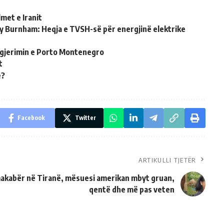
met e Iranit
ndy Burnham: Heqja e TVSH-së për energjinë elektrike
 zgjerimin e Porto Montenegro
t
e?
Facebook
Twitter
ARTIKULLI TJETËR
akabër në Tiranë, mësuesi amerikan mbyt gruan,
qentë dhe më pas veten