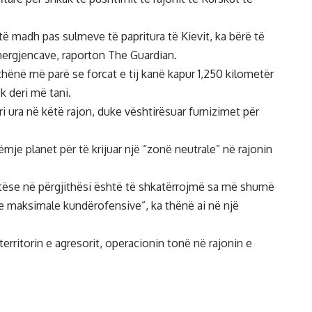
ë madh pas sulmeve të papritura të Kievit, ka bërë të
Emergjencave, raporton The Guardian.
hënë më parë se forcat e tij kanë kapur 1,250 kilometër
 deri më tani.
i ura në këtë rajon, duke vështirësuar furnizimet për
mje planet për të krijuar një “zonë neutrale” në rajonin
tëse në përgjithësi është të shkatërrojmë sa më shumë
me maksimale kundërofensive”, ka thënë ai në një
territorin e agresorit, operacionin tonë në rajonin e