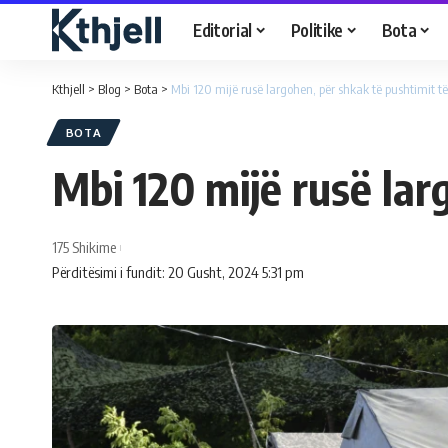
Editorial
Politike
Bota
Kthjell
>
Blog
>
Bota
>
Mbi 120 mijë rusë largohen, për shkak të pushtimit t
BOTA
Mbi 120 mijë rusë lar
175 Shikime
Përditësimi i fundit: 20 Gusht, 2024 5:31 pm