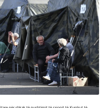
itare për shkak të pushtimit të rajonit të Kurskut të