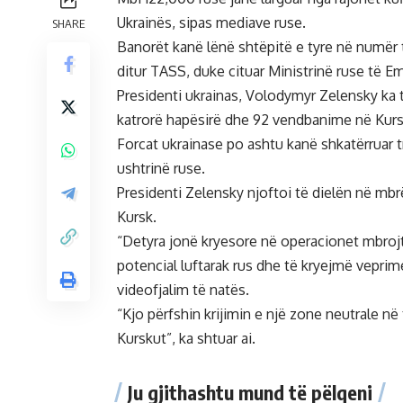
Ukrainës, sipas mediave ruse.
SHARE
Banorët kanë lënë shtëpitë e tyre në numër t
ditur TASS, duke cituar Ministrinë ruse të 
Presidenti ukrainas, Volodymyr Zelensky ka t
katrorë hapësirë dhe 92 vendbanime në Kursk
Forcat ukrainase po ashtu kanë shkatërruar tr
ushtrinë ruse.
Presidenti Zelensky njoftoi të dielën në mbrë
Kursk.
“Detyra jonë kryesore në operacionet mbroj
potencial luftarak rus dhe të kryejmë vepri
videofjalim të natës.
“Kjo përfshin krijimin e një zone neutrale në 
Kurskut”, ka shtuar ai.
Ju gjithashtu mund të pëlqeni