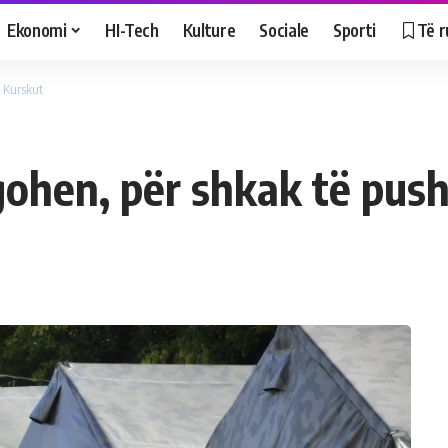
Ekonomi
HI-Tech
Kulture
Sociale
Sporti
Të r
ë Kurskut
gohen, për shkak të push