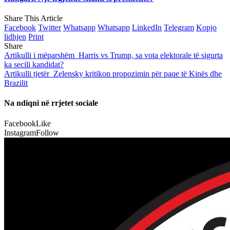
Share This Article
Facebook
Twitter
Whatsapp
Whatsapp
LinkedIn
Telegram
Kopjo
lidhjen
Print
Share
Artikulli i mëparshëm
Harris vs Trump, sa vota elektorale të sigurta
ka secili kandidat?
Artikulli tjetër
Zelensky kritikon propozimin për paqe të Kinës dhe
Brazilit
Na ndiqni në rrjetet sociale
Facebook
Like
Instagram
Follow