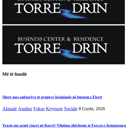
Më të fundit
Sherr mes anëtarëve të grupeve kriminale në burgun e Fierit
Aktuale
Analize
Fokus
Kryesore
Sociale
8 Gusht, 2026
Vrasje me armë zjarri në Korçë/ Viktima shërbente te Forcat e Armatosura