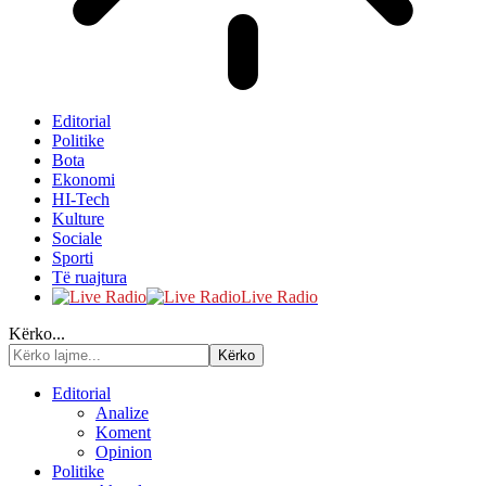
Editorial
Politike
Bota
Ekonomi
HI-Tech
Kulture
Sociale
Sporti
Të ruajtura
Live Radio
Kërko...
Editorial
Analize
Koment
Opinion
Politike