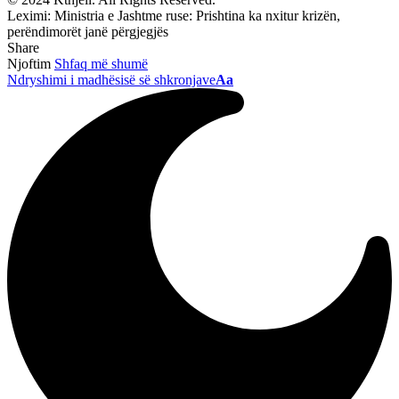
Leximi:
Ministria e Jashtme ruse: Prishtina ka nxitur krizën,
perëndimorët janë përgjegjës
Share
Njoftim
Shfaq më shumë
Ndryshimi i madhësisë së shkronjave
Aa