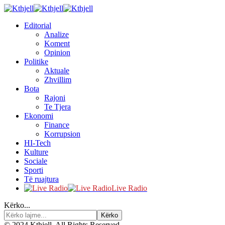
Editorial
Analize
Koment
Opinion
Politike
Aktuale
Zhvillim
Bota
Rajoni
Te Tjera
Ekonomi
Finance
Korrupsion
HI-Tech
Kulture
Sociale
Sporti
Të ruajtura
Live Radio
Kërko...
© 2024 Kthjell. All Rights Reserved.