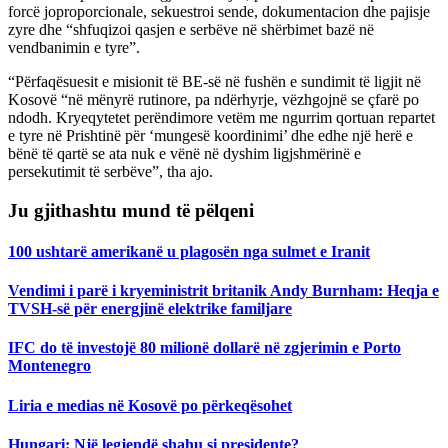
forcë joproporcionale, sekuestroi sende, dokumentacion dhe pajisje
zyre dhe “shfuqizoi qasjen e serbëve në shërbimet bazë në
vendbanimin e tyre”.
“Përfaqësuesit e misionit të BE-së në fushën e sundimit të ligjit në
Kosovë “në mënyrë rutinore, pa ndërhyrje, vëzhgojnë se çfarë po
ndodh. Kryeqytetet perëndimore vetëm me ngurrim qortuan repartet
e tyre në Prishtinë për ‘mungesë koordinimi’ dhe edhe një herë e
bënë të qartë se ata nuk e vënë në dyshim ligjshmërinë e
persekutimit të serbëve”, tha ajo.
Ju gjithashtu mund të pëlqeni
100 ushtarë amerikanë u plagosën nga sulmet e Iranit
Vendimi i parë i kryeministrit britanik Andy Burnham: Heqja e
TVSH-së për energjinë elektrike familjare
IFC do të investojë 80 milionë dollarë në zgjerimin e Porto
Montenegro
Liria e medias në Kosovë po përkeqësohet
Hungari: Një legjendë shahu si presidente?