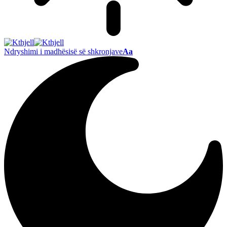
Ndryshimi i madhësisë së shkronjave
Aa