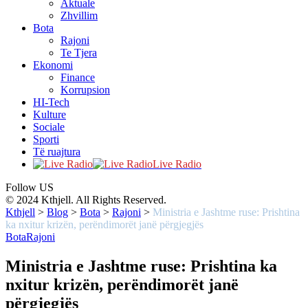
Aktuale
Zhvillim
Bota
Rajoni
Te Tjera
Ekonomi
Finance
Korrupsion
HI-Tech
Kulture
Sociale
Sporti
Të ruajtura
Live Radio
Follow US
© 2024 Kthjell. All Rights Reserved.
Kthjell
>
Blog
>
Bota
>
Rajoni
>
Ministria e Jashtme ruse: Prishtina
ka nxitur krizën, perëndimorët janë përgjegjës
Bota
Rajoni
Ministria e Jashtme ruse: Prishtina ka
nxitur krizën, perëndimorët janë
përgjegjës