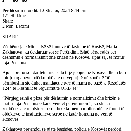
Përditësimi i fundit: 12 Shtator, 2024 8:44 pm
121 Shikime
Share
2 Min. Leximi
SHARE
Zëdhënësja e Ministrisë së Punëve të Jashtme të Rusisë, Maria
Zakharova, ka deklaruar sot se Perëndimi është përgjegjës për
dështimin e normalizimit dhe krizën në Kosovë, sipas saj, të nxitur
nga Prishtina.
Ajo shprehu solidaritetin me serbët që jetojnë në Kosovë dhe u bëri
thirrje organeve ndërkombëtare që veprojnë në zonë që “të
përmbushin siç duhet mandatet e tyre të marra në bazë të Rezolutës
1244 të Këshillit të Sigurimit të OKB-së “.
“Përgjegjësinë e plotë për dështimin e normalizimit dhe krizën e
nxitur nga Prishtina e kanë vendet perëndimore”, ka shtuar
zëdhënësja e ministrisë ruse, duke komentuar bllokadën e fundit të
objekteve të institucioneve serbe në katër komuna në veri të
Kosovës.
Zakharova pretendoi se gjatë bastisjes, policia e Kosovës përdori