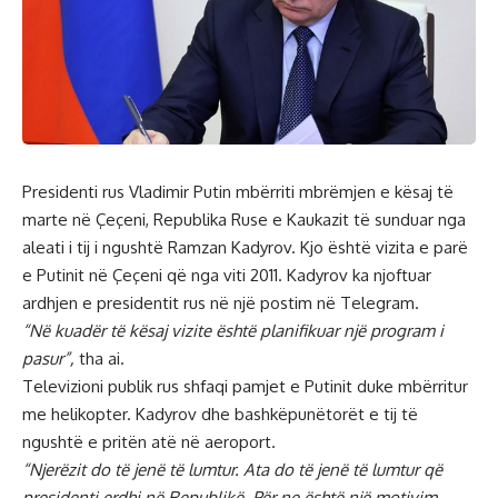
Presidenti rus Vladimir Putin mbërriti mbrëmjen e kësaj të
marte në Çeçeni, Republika Ruse e Kaukazit të sunduar nga
aleati i tij i ngushtë Ramzan Kadyrov. Kjo është vizita e parë
e Putinit në Çeçeni që nga viti 2011. Kadyrov ka njoftuar
ardhjen e presidentit rus në një postim në Telegram.
“Në kuadër të kësaj vizite është planifikuar një program i
pasur”,
tha ai.
Televizioni publik rus shfaqi pamjet e Putinit duke mbërritur
me helikopter. Kadyrov dhe bashkëpunëtorët e tij të
ngushtë e pritën atë në aeroport.
“Njerëzit do të jenë të lumtur. Ata do të jenë të lumtur që
presidenti erdhi në Republikë. Për ne është një motivim,