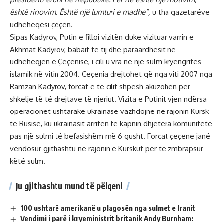
është rinovim. Është një lumturi e madhe”,
u tha gazetarëve
udhëheqësi çeçen.
Sipas Kadyrov, Putin e filloi vizitën duke vizituar varrin e
Akhmat Kadyrov, babait të tij dhe paraardhësit në
udhëheqjen e Çeçenisë, i cili u vra në një sulm kryengritës
islamik në vitin 2004. Çeçenia drejtohet që nga viti 2007 nga
Ramzan Kadyrov, forcat e të cilit shpesh akuzohen për
shkelje të të drejtave të njeriut. Vizita e Putinit vjen ndërsa
operacionet ushtarake ukrainase vazhdojnë në rajonin Kursk
të Rusisë, ku ukrainasit arritën të kapnin dhjetëra komunitete
pas një sulmi të befasishëm më 6 gusht. Forcat çeçene janë
vendosur gjithashtu në rajonin e Kurskut për të zmbrapsur
këtë sulm.
Ju gjithashtu mund të pëlqeni
100 ushtarë amerikanë u plagosën nga sulmet e Iranit
Vendimi i parë i kryeministrit britanik Andy Burnham: