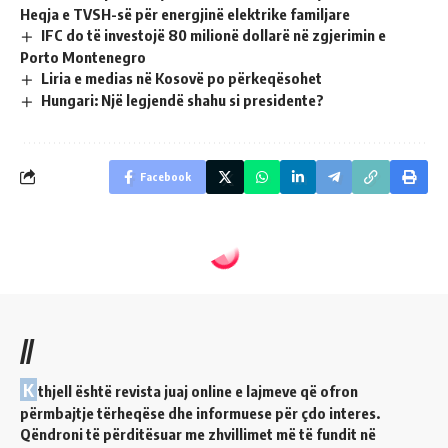
Heqja e TVSH-së për energjinë elektrike familjare
IFC do të investojë 80 milionë dollarë në zgjerimin e
Porto Montenegro
Liria e medias në Kosovë po përkeqësohet
Hungari: Një legjendë shahu si presidente?
Facebook
//
K
thjell është revista juaj online e lajmeve që ofron
përmbajtje tërheqëse dhe informuese për çdo interes.
Qëndroni të përditësuar me zhvillimet më të fundit në