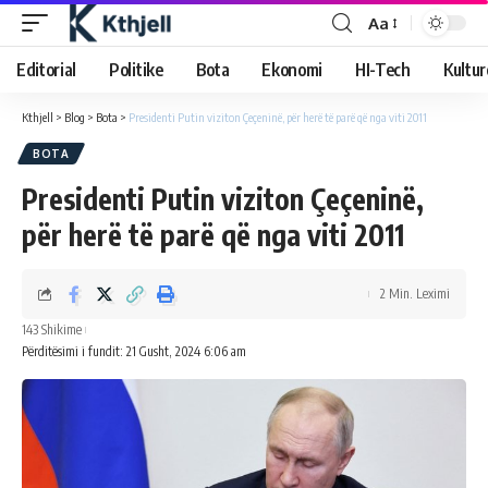
Aa
Editorial
Politike
Bota
Ekonomi
HI-Tech
Kultur
Kthjell
>
Blog
>
Bota
>
Presidenti Putin viziton Çeçeninë, për herë të parë që nga viti 2011
BOTA
Presidenti Putin viziton Çeçeninë,
për herë të parë që nga viti 2011
2 Min. Leximi
143 Shikime
Përditësimi i fundit: 21 Gusht, 2024 6:06 am