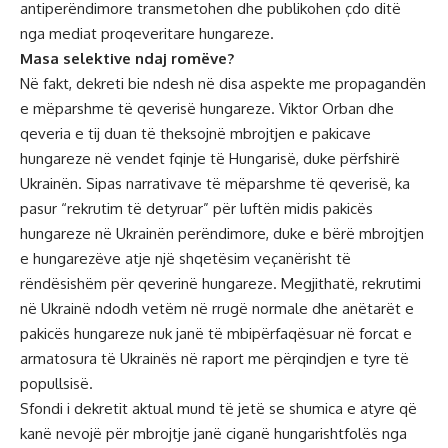
antiperëndimore transmetohen dhe publikohen çdo ditë
nga mediat proqeveritare hungareze.
Masa selektive ndaj romëve?
Në fakt, dekreti bie ndesh në disa aspekte me propagandën
e mëparshme të qeverisë hungareze. Viktor Orban dhe
qeveria e tij duan të theksojnë mbrojtjen e pakicave
hungareze në vendet fqinje të Hungarisë, duke përfshirë
Ukrainën. Sipas narrativave të mëparshme të qeverisë, ka
pasur “rekrutim të detyruar” për luftën midis pakicës
hungareze në Ukrainën perëndimore, duke e bërë mbrojtjen
e hungarezëve atje një shqetësim veçanërisht të
rëndësishëm për qeverinë hungareze. Megjithatë, rekrutimi
në Ukrainë ndodh vetëm në rrugë normale dhe anëtarët e
pakicës hungareze nuk janë të mbipërfaqësuar në forcat e
armatosura të Ukrainës në raport me përqindjen e tyre të
popullsisë.
Sfondi i dekretit aktual mund të jetë se shumica e atyre që
kanë nevojë për mbrojtje janë ciganë hungarishtfolës nga