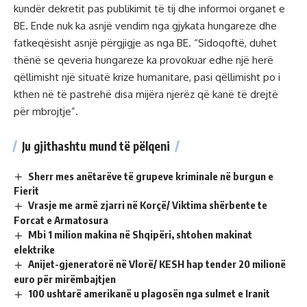
kundër dekretit pas publikimit të tij dhe informoi organet e
BE. Ende nuk ka asnjë vendim nga gjykata hungareze dhe
fatkeqësisht asnjë përgjigje as nga BE. “Sidoqoftë, duhet
thënë se qeveria hungareze ka provokuar edhe një herë
qëllimisht një situatë krize humanitare, pasi qëllimisht po i
kthen në të pastrehë disa mijëra njerëz që kanë të drejtë
për mbrojtje”.
Ju gjithashtu mund të pëlqeni
Sherr mes anëtarëve të grupeve kriminale në burgun e
Fierit
Vrasje me armë zjarri në Korçë/ Viktima shërbente te
Forcat e Armatosura
Mbi 1 milion makina në Shqipëri, shtohen makinat
elektrike
Anijet-gjeneratorë në Vlorë/ KESH hap tender 20 milionë
euro për mirëmbajtjen
100 ushtarë amerikanë u plagosën nga sulmet e Iranit