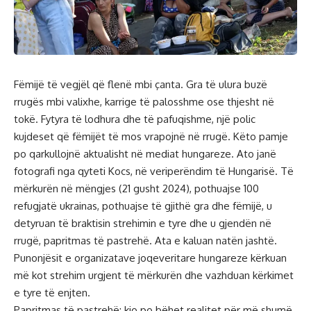
Fëmijë të vegjël që flenë mbi çanta. Gra të ulura buzë
rrugës mbi valixhe, karrige të palosshme ose thjesht në
tokë. Fytyra të lodhura dhe të pafuqishme, një polic
kujdeset që fëmijët të mos vrapojnë në rrugë. Këto pamje
po qarkullojnë aktualisht në mediat hungareze. Ato janë
fotografi nga qyteti Kocs, në veriperëndim të Hungarisë. Të
mërkurën në mëngjes (21 gusht 2024), pothuajse 100
refugjatë ukrainas, pothuajse të gjithë gra dhe fëmijë, u
detyruan të braktisin strehimin e tyre dhe u gjendën në
rrugë, papritmas të pastrehë. Ata e kaluan natën jashtë.
Punonjësit e organizatave joqeveritare hungareze kërkuan
më kot strehim urgjent të mërkurën dhe vazhduan kërkimet
e tyre të enjten.
Papritmas të pastrehë: kjo po bëhet realitet për më shumë