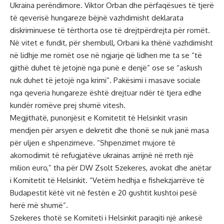
Ukraina perëndimore. Viktor Orban dhe përfaqësues të tjerë
të qeverisë hungareze bëjnë vazhdimisht deklarata
diskriminuese të tërthorta ose të drejtpërdrejta për romët.
Në vitet e fundit, për shembull, Orbani ka thënë vazhdimisht
në lidhje me romët ose në ngjarje që lidhen me ta se “të
gjithë duhet të jetojnë nga punë e denjë” ose se “askush
nuk duhet të jetojë nga krimi”. Pakësimi i masave sociale
nga qeveria hungareze është drejtuar ndër të tjera edhe
kundër romëve prej shumë vitesh.
Megjithatë, punonjësit e Komitetit të Helsinkit vrasin
mendjen për arsyen e dekretit dhe thonë se nuk janë masa
për uljen e shpenzimeve. “Shpenzimet mujore të
akomodimit të refugjatëve ukrainas arrijnë në rreth një
milion euro,” tha për DW Zsolt Szekeres, avokat dhe anëtar
i Komitetit të Helsinkit. “Vetëm hedhja e fishekzjarrëve të
Budapestit këtë vit në festën e 20 gushtit kushtoi pesë
herë më shumë”.
Szekeres thotë se Komiteti i Helsinkit paraqiti një ankesë