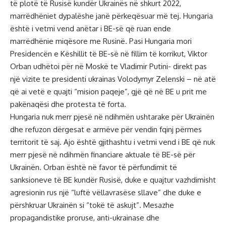
të plotë të Rusisë kundër Ukrainës në shkurt 2022,
marrëdhëniet dypalëshe janë përkeqësuar më tej. Hungaria
është i vetmi vend anëtar i BE-së që ruan ende
marrëdhënie miqësore me Rusinë. Pasi Hungaria mori
Presidencën e Këshillit të BE-së në fillim të korrikut, Viktor
Orban udhëtoi për në Moskë te Vladimir Putini- direkt pas
një vizite te presidenti ukrainas Volodymyr Zelenski – në atë
që ai vetë e quajti “mision paqeje”, gjë që në BE u prit me
pakënaqësi dhe protesta të forta.
Hungaria nuk merr pjesë në ndihmën ushtarake për Ukrainën
dhe refuzon dërgesat e armëve për vendin fqinj përmes
territorit të saj. Ajo është gjithashtu i vetmi vend i BE që nuk
merr pjesë në ndihmën financiare aktuale të BE-së për
Ukrainën. Orban është në favor të përfundimit të
sanksioneve të BE kundër Rusisë, duke e quajtur vazhdimisht
agresionin rus një “luftë vëllavrasëse sllave” dhe duke e
përshkruar Ukrainën si “tokë të askujt”. Mesazhe
propagandistike proruse, anti-ukrainase dhe