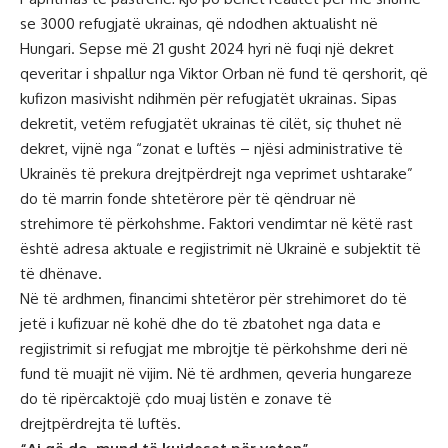
se 3000 refugjatë ukrainas, që ndodhen aktualisht në
Hungari. Sepse më 21 gusht 2024 hyri në fuqi një dekret
qeveritar i shpallur nga Viktor Orban në fund të qershorit, që
kufizon masivisht ndihmën për refugjatët ukrainas. Sipas
dekretit, vetëm refugjatët ukrainas të cilët, siç thuhet në
dekret, vijnë nga “zonat e luftës – njësi administrative të
Ukrainës të prekura drejtpërdrejt nga veprimet ushtarake”
do të marrin fonde shtetërore për të qëndruar në
strehimore të përkohshme. Faktori vendimtar në këtë rast
është adresa aktuale e regjistrimit në Ukrainë e subjektit të
të dhënave.
Në të ardhmen, financimi shtetëror për strehimoret do të
jetë i kufizuar në kohë dhe do të zbatohet nga data e
regjistrimit si refugjat me mbrojtje të përkohshme deri në
fund të muajit në vijim. Në të ardhmen, qeveria hungareze
do të ripërcaktojë çdo muaj listën e zonave të
drejtpërdrejta të luftës.