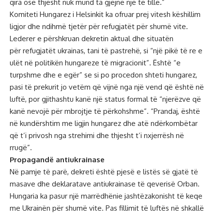
qira ose thjesht nuk mund ta gjejnë një të tillë.”
Komiteti Hungarez i Helsinkit ka ofruar prej vitesh këshillim
ligjor dhe ndihmë tjetër për refugjatët për shumë vite.
Lederer e përshkruan dekretin aktual dhe situatën
për refugjatët ukrainas, tani të pastrehë, si “një pikë të re e
ulët në politikën hungareze të migracionit”. Është “e
turpshme dhe e egër” se si po procedon shteti hungarez,
pasi të prekurit jo vetëm që vijnë nga një vend që është në
luftë, por gjithashtu kanë një status formal të “njerëzve që
kanë nevojë për mbrojtje të përkohshme”. “Prandaj, është
në kundërshtim me ligjin hungarez dhe atë ndërkombëtar
që t’i privosh nga strehimi dhe thjesht t’i nxjerrësh në
rrugë”.
Propagandë antiukrainase
Në pamje të parë, dekreti është pjesë e listës së gjatë të
masave dhe deklaratave antiukrainase të qeverisë Orban.
Hungaria ka pasur një marrëdhënie jashtëzakonisht të keqe
me Ukrainën për shumë vite. Pas fillimit të luftës në shkallë