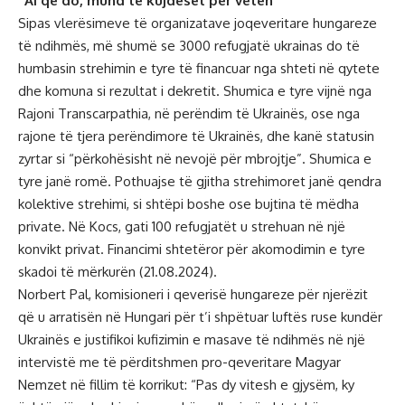
“Ai që do, mund të kujdeset për veten”
Sipas vlerësimeve të organizatave joqeveritare hungareze
të ndihmës, më shumë se 3000 refugjatë ukrainas do të
humbasin strehimin e tyre të financuar nga shteti në qytete
dhe komuna si rezultat i dekretit. Shumica e tyre vijnë nga
Rajoni Transcarpathia, në perëndim të Ukrainës, ose nga
rajone të tjera perëndimore të Ukrainës, dhe kanë statusin
zyrtar si “përkohësisht në nevojë për mbrojtje”. Shumica e
tyre janë romë. Pothuajse të gjitha strehimoret janë qendra
kolektive strehimi, si shtëpi boshe ose bujtina të mëdha
private. Në Kocs, gati 100 refugjatët u strehuan në një
konvikt privat. Financimi shtetëror për akomodimin e tyre
skadoi të mërkurën (21.08.2024).
Norbert Pal, komisioneri i qeverisë hungareze për njerëzit
që u arratisën në Hungari për t’i shpëtuar luftës ruse kundër
Ukrainës e justifikoi kufizimin e masave të ndihmës në një
intervistë me të përditshmen pro-qeveritare Magyar
Nemzet në fillim të korrikut: “Pas dy vitesh e gjysëm, ky