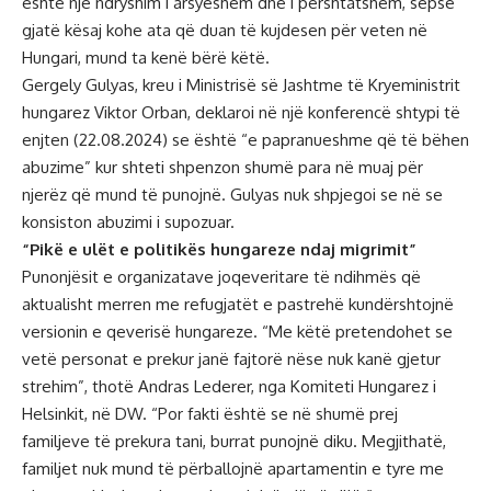
është një ndryshim i arsyeshëm dhe i përshtatshëm, sepse
gjatë kësaj kohe ata që duan të kujdesen për veten në
Hungari, mund ta kenë bërë këtë.
Gergely Gulyas, kreu i Ministrisë së Jashtme të Kryeministrit
hungarez Viktor Orban, deklaroi në një konferencë shtypi të
enjten (22.08.2024) se është “e papranueshme që të bëhen
abuzime” kur shteti shpenzon shumë para në muaj për
njerëz që mund të punojnë. Gulyas nuk shpjegoi se në se
konsiston abuzimi i supozuar.
“Pikë e ulët e politikës hungareze ndaj migrimit”
Punonjësit e organizatave joqeveritare të ndihmës që
aktualisht merren me refugjatët e pastrehë kundërshtojnë
versionin e qeverisë hungareze. “Me këtë pretendohet se
vetë personat e prekur janë fajtorë nëse nuk kanë gjetur
strehim”, thotë Andras Lederer, nga Komiteti Hungarez i
Helsinkit, në DW. “Por fakti është se në shumë prej
familjeve të prekura tani, burrat punojnë diku. Megjithatë,
familjet nuk mund të përballojnë apartamentin e tyre me