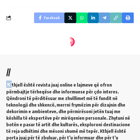
Facebook
//
K
thjell është revista juaj online e lajmeve që ofron
përmbajtje tërheqëse dhe informuese për çdo interes.
Qëndroni të përditësuar me zhvillimet më të fundit në
teknologji dhe shkencë, merrni frymëzim për dizajnin dhe
dekorimin e ambienteve, dhe përmirësoni jetën tuaj me
këshilla të ekspertëve për mirëqenien personale. Zhytuni në
botën e pasur të artit dhe kulturës, eksploroni destinacione
të reja udhëtimi dhe mësoni shumë më tepër. Kthjell është
porta juaj për të zbuluar, për t’u informuar dhe për t’u