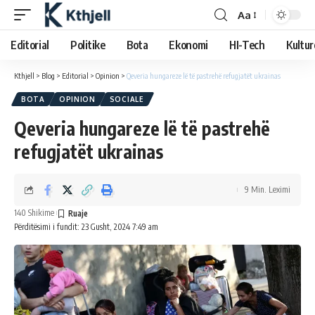
Aa
Editorial
Politike
Bota
Ekonomi
HI-Tech
Kultur
Kthjell
>
Blog
>
Editorial
>
Opinion
>
Qeveria hungareze lë të pastrehë refugjatët ukrainas
BOTA
OPINION
SOCIALE
Qeveria hungareze lë të pastrehë
refugjatët ukrainas
9 Min. Leximi
140 Shikime
Përditësimi i fundit: 23 Gusht, 2024 7:49 am