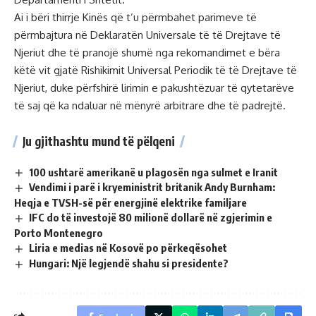
Ai i bëri thirrje Kinës që t’u përmbahet parimeve të
përmbajtura në Deklaratën Universale të të Drejtave të
Njeriut dhe të pranojë shumë nga rekomandimet e bëra
këtë vit gjatë Rishikimit Universal Periodik të të Drejtave të
Njeriut, duke përfshirë lirimin e pakushtëzuar të qytetarëve
të saj që ka ndaluar në mënyrë arbitrare dhe të padrejtë.
Ju gjithashtu mund të pëlqeni
100 ushtarë amerikanë u plagosën nga sulmet e Iranit
Vendimi i parë i kryeministrit britanik Andy Burnham:
Heqja e TVSH-së për energjinë elektrike familjare
IFC do të investojë 80 milionë dollarë në zgjerimin e
Porto Montenegro
Liria e medias në Kosovë po përkeqësohet
Hungari: Një legjendë shahu si presidente?