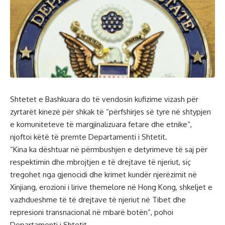
Shtetet e Bashkuara do të vendosin kufizime vizash për
zyrtarët kinezë për shkak të “përfshirjes së tyre në shtypjen
e komuniteteve të margjinalizuara fetare dhe etnike“,
njoftoi këtë të premte Departamenti i Shtetit.
“Kina ka dështuar në përmbushjen e detyrimeve të saj për
respektimin dhe mbrojtjen e të drejtave të njeriut, siç
tregohet nga gjenocidi dhe krimet kundër njerëzimit në
Xinjiang, erozioni i lirive themelore në Hong Kong, shkeljet e
vazhdueshme të të drejtave të njeriut në Tibet dhe
represioni transnacional në mbarë botën”, pohoi
Departamenti i Shtetit.