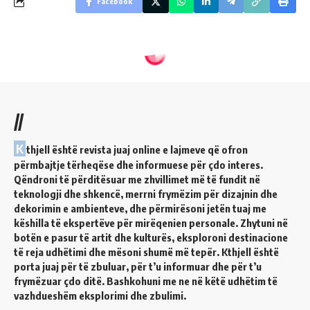
Facebook
//
K
thjell është revista juaj online e lajmeve që ofron
përmbajtje tërheqëse dhe informuese për çdo interes.
Qëndroni të përditësuar me zhvillimet më të fundit në
teknologji dhe shkencë, merrni frymëzim për dizajnin dhe
dekorimin e ambienteve, dhe përmirësoni jetën tuaj me
këshilla të ekspertëve për mirëqenien personale. Zhytuni në
botën e pasur të artit dhe kulturës, eksploroni destinacione
të reja udhëtimi dhe mësoni shumë më tepër. Kthjell është
porta juaj për të zbuluar, për t’u informuar dhe për t’u
frymëzuar çdo ditë. Bashkohuni me ne në këtë udhëtim të
vazhdueshëm eksplorimi dhe zbulimi.