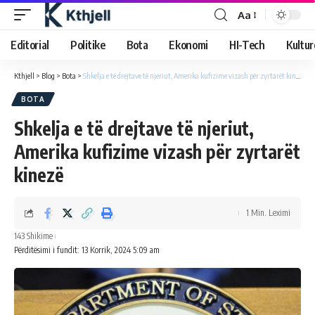
Aa
Editorial
Politike
Bota
Ekonomi
HI-Tech
Kultur
Kthjell
>
Blog
>
Bota
>
Shkelja e të drejtave të njeriut, Amerika kufizime vizash për zyrtarët kinezë
BOTA
Shkelja e të drejtave të njeriut,
Amerika kufizime vizash për zyrtarët
kinezë
1 Min. Leximi
143 Shikime
Përditësimi i fundit: 13 Korrik, 2024 5:09 am