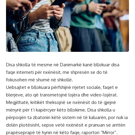
Disa shkolla të mesme në Danimarkë kanë bllokuar disa
faqe interneti për nxënësit, me shpresën se do të
fokusohen më shumë në shkollë.
Uebsajtet e bllokuara përfshijnë rrjetet sociale, faqet e
blerjeve, ato që transmetojnë lojëra dhe video-lojërat.
Megjithatë, kritikët theksojnë se nxënësit do të gjejnë
mënyrë për t’i kapërcyer këto bllokime. Disa shkolla u
përpoqën ta zbatonin këtë sistem në të kaluarën, por nuk ia
dolën plotësisht, sepse vetë nxënësit e pranuan se arritën
prapëseprapë të hynin në këto faqe, raporton “Mirror”.