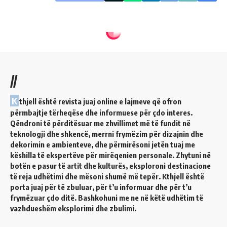
//
K
thjell është revista juaj online e lajmeve që ofron
përmbajtje tërheqëse dhe informuese për çdo interes.
Qëndroni të përditësuar me zhvillimet më të fundit në
teknologji dhe shkencë, merrni frymëzim për dizajnin dhe
dekorimin e ambienteve, dhe përmirësoni jetën tuaj me
këshilla të ekspertëve për mirëqenien personale. Zhytuni në
botën e pasur të artit dhe kulturës, eksploroni destinacione
të reja udhëtimi dhe mësoni shumë më tepër. Kthjell është
porta juaj për të zbuluar, për t’u informuar dhe për t’u
frymëzuar çdo ditë. Bashkohuni me ne në këtë udhëtim të
vazhdueshëm eksplorimi dhe zbulimi.