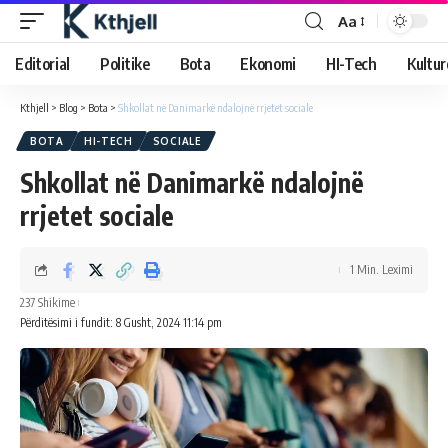
Aa
Editorial
Politike
Bota
Ekonomi
HI-Tech
Kultur
Kthjell
>
Blog
>
Bota
>
Shkollat në Danimarkë ndalojnë rrjetet sociale
BOTA
HI-TECH
SOCIALE
Shkollat në Danimarkë ndalojnë
rrjetet sociale
1 Min. Leximi
237 Shikime
Përditësimi i fundit: 8 Gusht, 2024 11:14 pm