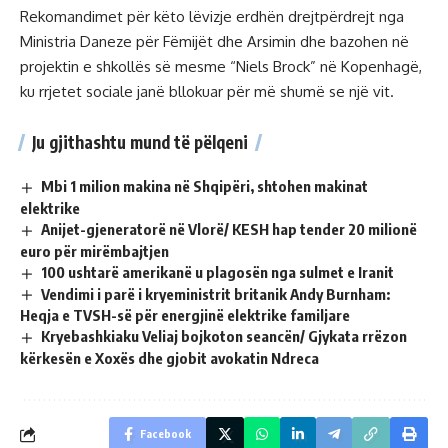
Rekomandimet për këto lëvizje erdhën drejtpërdrejt nga
Ministria Daneze për Fëmijët dhe Arsimin dhe bazohen në
projektin e shkollës së mesme “Niels Brock” në Kopenhagë,
ku rrjetet sociale janë bllokuar për më shumë se një vit.
Ju gjithashtu mund të pëlqeni
Mbi 1 milion makina në Shqipëri, shtohen makinat
elektrike
Anijet-gjeneratorë në Vlorë/ KESH hap tender 20 milionë
euro për mirëmbajtjen
100 ushtarë amerikanë u plagosën nga sulmet e Iranit
Vendimi i parë i kryeministrit britanik Andy Burnham:
Heqja e TVSH-së për energjinë elektrike familjare
Kryebashkiaku Veliaj bojkoton seancën/ Gjykata rrëzon
kërkesën e Xoxës dhe gjobit avokatin Ndreca
Facebook