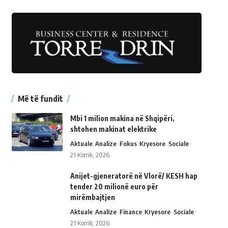
Më të fundit
Mbi 1 milion makina në Shqipëri,
shtohen makinat elektrike
Aktuale
Analize
Fokus
Kryesore
Sociale
21 Korrik, 2026
Anijet-gjeneratorë në Vlorë/ KESH hap
tender 20 milionë euro për
mirëmbajtjen
Aktuale
Analize
Finance
Kryesore
Sociale
21 Korrik, 2026