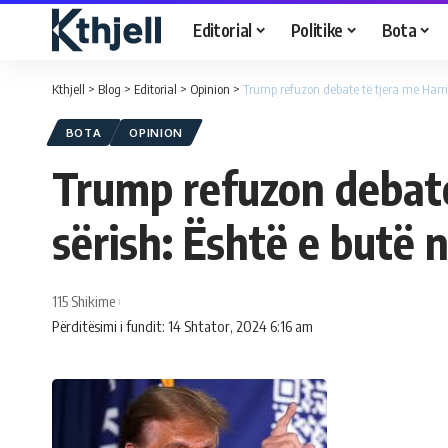
Editorial
Politike
Bota
Kthjell
>
Blog
>
Editorial
>
Opinion
>
Trump refuzon debate të tjera me Harris
BOTA
OPINION
Trump refuzon debate 
sërish: Është e butë 
115 Shikime
Përditësimi i fundit: 14 Shtator, 2024 6:16 am