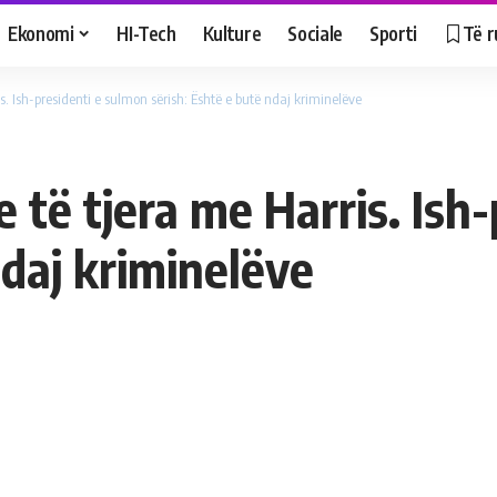
Ekonomi
HI-Tech
Kulture
Sociale
Sporti
Të r
. Ish-presidenti e sulmon sërish: Është e butë ndaj kriminelëve
të tjera me Harris. Ish-
ndaj kriminelëve