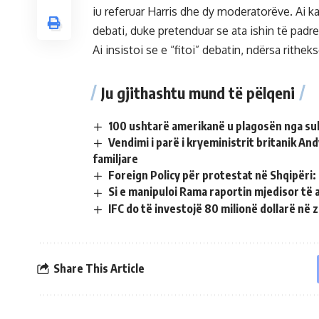
iu referuar Harris dhe dy moderatorëve. Ai
debati, duke pretenduar se ata ishin të padrej
Ai insistoi se e “fitoi” debatin, ndërsa rithe
Ju gjithashtu mund të pëlqeni
100 ushtarë amerikanë u plagosën nga sul
Vendimi i parë i kryeministrit britanik A
familjare
Foreign Policy për protestat në Shqipëri
Si e manipuloi Rama raportin mjedisor të
IFC do të investojë 80 milionë dollarë në
Share This Article