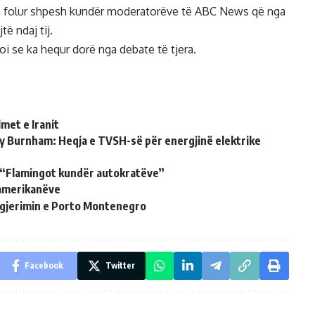
 ka folur shpesh kundër moderatorëve të ABC News që nga
të ndaj tij.
ksoi se ka hequr dorë nga debate të tjera.
met e Iranit
ndy Burnham: Heqja e TVSH-së për energjinë elektrike
: “Flamingot kundër autokratëve”
 amerikanëve
 zgjerimin e Porto Montenegro
Facebook
Twitter