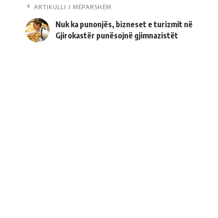
ARTIKULLI I MËPARSHËM
Nuk ka punonjës, bizneset e turizmit në
Gjirokastër punësojnë gjimnazistët