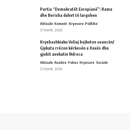
Partia “Demokratët Evropianë”: Rama
dhe Berisha duhet të largohen
Aktuale
Koment
Kryesore
Politike
21 Korrik, 2026
Kryebashkiaku Veliaj bojkoton seancën/
Gjykata rrëzon kërkesën e Xoxës dhe
gjobit avokatin Ndreca
Aktuale
Analize
Fokus
Kryesore
Sociale
21 Korrik, 2026