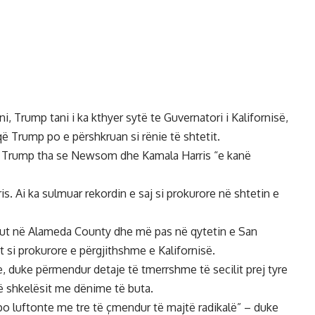
ni, Trump tani i ka kthyer sytë te Guvernatori i Kalifornisë,
ë Trump po e përshkruan si rënie të shtetit.
”, Trump tha se Newsom dhe Kamala Harris “e kanë
is. Ai ka sulmuar rekordin e saj si prokurore në shtetin e
qarkut në Alameda County dhe më pas në qytetin e San
t si prokurore e përgjithshme e Kalifornisë.
, duke përmendur detaje të tmerrshme të secilit prej tyre
rë shkelësit me dënime të buta.
e “po luftonte me tre të çmendur të majtë radikalë” – duke