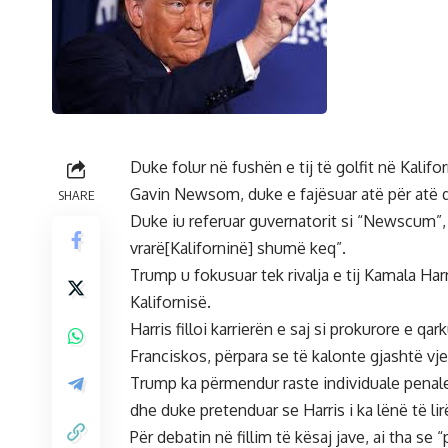
Duke folur në fushën e tij të golfit në Kalifor
Gavin Newsom, duke e fajësuar atë për atë q
SHARE
Duke iu referuar guvernatorit si “Newscum
vrarë[Kaliforninë] shumë keq”.
Trump u fokusuar tek rivalja e tij Kamala Harr
Kalifornisë.
Harris filloi karrierën e saj si prokurore e 
Franciskos, përpara se të kalonte gjashtë vje
Trump ka përmendur raste individuale penale
dhe duke pretenduar se Harris i ka lënë të li
Për debatin në fillim të kësaj jave, ai tha s