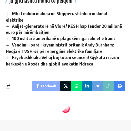
Ju gjithashtu mund të pëlqeni
Mbi 1 milion makina në Shqipëri, shtohen makinat
elektrike
Anijet-gjeneratorë në Vlorë/ KESH hap tender 20 milionë
euro për mirëmbajtjen
100 ushtarë amerikanë u plagosën nga sulmet e Iranit
Vendimi i parë i kryeministrit britanik Andy Burnham:
Heqja e TVSH-së për energjinë elektrike familjare
Kryebashkiaku Veliaj bojkoton seancën/ Gjykata rrëzon
kërkesën e Xoxës dhe gjobit avokatin Ndreca
Facebook