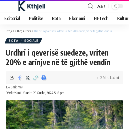
Aa
Editorial
Politike
Bota
Ekonomi
HI-Tech
Kultur
Kthjell
>
Blog
>
Bota
>
Urdhri i qeverisë suedeze, vriten 20% e arinjve në të gjithë vendin
BOTA
SOCIALE
Urdhri i qeverisë suedeze, vriten
20% e arinjve në të gjithë vendin
2 Min. Leximi
134 Shikime
Përditësimi i fundit: 23 Gusht, 2024 5:18 pm