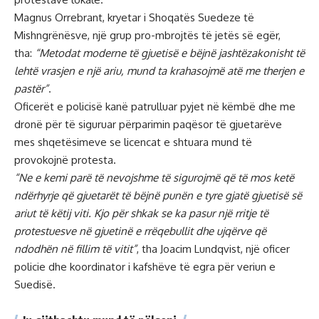
Magnus Orrebrant, kryetar i Shoqatës Suedeze të
Mishngrënësve, një grup pro-mbrojtës të jetës së egër,
tha:
“Metodat moderne të gjuetisë e bëjnë jashtëzakonisht të
lehtë vrasjen e një ariu, mund ta krahasojmë atë me therjen e
pastër”
.
Oficerët e policisë kanë patrulluar pyjet në këmbë dhe me
dronë për të siguruar përparimin paqësor të gjuetarëve
mes shqetësimeve se licencat e shtuara mund të
provokojnë protesta.
“Ne e kemi parë të nevojshme të sigurojmë që të mos ketë
ndërhyrje që gjuetarët të bëjnë punën e tyre gjatë gjuetisë së
ariut të këtij viti. Kjo për shkak se ka pasur një rritje të
protestuesve në gjuetinë e rrëqebullit dhe ujqërve që
ndodhën në fillim të vitit”
, tha Joacim Lundqvist, një oficer
policie dhe koordinator i kafshëve të egra për veriun e
Suedisë.