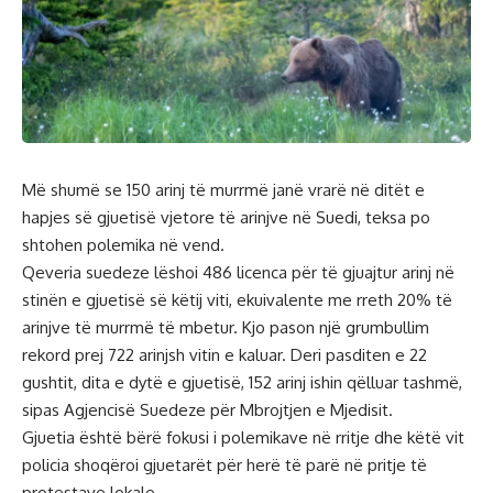
Më shumë se 150 arinj të murrmë janë vrarë në ditët e
hapjes së gjuetisë vjetore të arinjve në Suedi, teksa po
shtohen polemika në vend.
Qeveria suedeze lëshoi ​​486 licenca për të gjuajtur arinj në
stinën e gjuetisë së këtij viti, ekuivalente me rreth 20% të
arinjve të murrmë të mbetur. Kjo pason një grumbullim
rekord prej 722 arinjsh vitin e kaluar. Deri pasditen e 22
gushtit, dita e dytë e gjuetisë, 152 arinj ishin qëlluar tashmë,
sipas Agjencisë Suedeze për Mbrojtjen e Mjedisit.
Gjuetia është bërë fokusi i polemikave në rritje dhe këtë vit
policia shoqëroi gjuetarët për herë të parë në pritje të
protestave lokale.