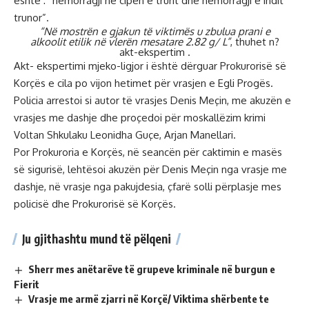
është : “hemorragji në cipën e trurit dhe hemorragji e indit
trunor”.
“Në mostrën e gjakun të viktimës u zbulua prani e
alkoolit etilik në vlerën mesatare 2.82 g/ L”
, thuhet n?
akt-ekspertim .
Akt- ekspertimi mjeko-ligjor i është dërguar Prokurorisë së
Korçës e cila po vijon hetimet për vrasjen e Egli Progës.
Policia arrestoi si autor të vrasjes Denis Meçin, me akuzën e
vrasjes me dashje dhe proçedoi për moskallëzim krimi
Voltan Shkulaku Leonidha Guçe, Arjan Manellari.
Por Prokuroria e Korçës, në seancën për caktimin e masës
së sigurisë, lehtësoi akuzën për Denis Meçin nga vrasje me
dashje, në vrasje nga pakujdesia, çfarë solli përplasje mes
policisë dhe Prokurorisë së Korçës.
Ju gjithashtu mund të pëlqeni
Sherr mes anëtarëve të grupeve kriminale në burgun e
Fierit
Vrasje me armë zjarri në Korçë/ Viktima shërbente te