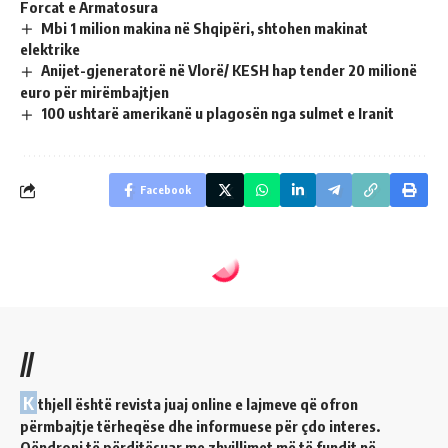
Forcat e Armatosura
Mbi 1 milion makina në Shqipëri, shtohen makinat
elektrike
Anijet-gjeneratorë në Vlorë/ KESH hap tender 20 milionë
euro për mirëmbajtjen
100 ushtarë amerikanë u plagosën nga sulmet e Iranit
Facebook
//
K
thjell është revista juaj online e lajmeve që ofron
përmbajtje tërheqëse dhe informuese për çdo interes.
Qëndroni të përditësuar me zhvillimet më të fundit në