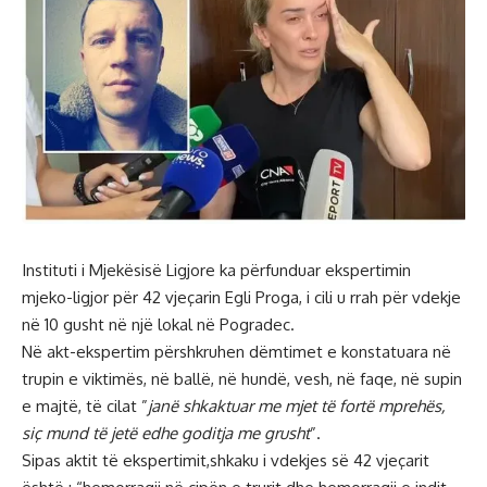
Instituti i Mjekësisë Ligjore ka përfunduar ekspertimin
mjeko-ligjor për 42 vjeçarin Egli Proga, i cili u rrah për vdekje
në 10 gusht në një lokal në Pogradec.
Në akt-ekspertim përshkruhen dëmtimet e konstatuara në
trupin e viktimës, në ballë, në hundë, vesh, në faqe, në supin
e majtë, të cilat ”
janë shkaktuar me mjet të fortë mprehës,
siç mund të jetë edhe goditja me grusht
”.
Sipas aktit të ekspertimit,shkaku i vdekjes së 42 vjeçarit