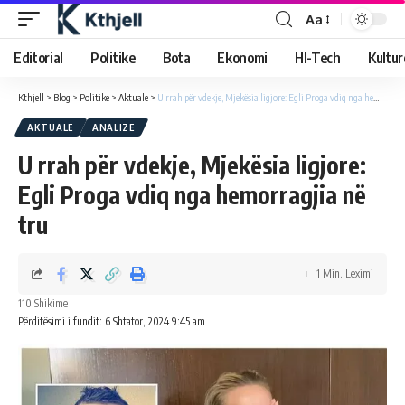
Aa
Editorial
Politike
Bota
Ekonomi
HI-Tech
Kultur
Kthjell
>
Blog
>
Politike
>
Aktuale
>
U rrah për vdekje, Mjekësia ligjore: Egli Proga vdiq nga hemorragjia në tru
AKTUALE
ANALIZE
U rrah për vdekje, Mjekësia ligjore:
Egli Proga vdiq nga hemorragjia në
tru
1 Min. Leximi
110 Shikime
Përditësimi i fundit: 6 Shtator, 2024 9:45 am