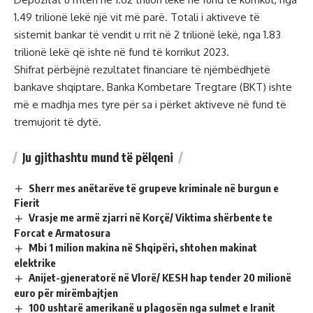
1.49 trilionë lekë një vit më parë. Totali i aktiveve të
sistemit bankar të vendit u rrit në 2 trilionë lekë, nga 1.83
trilionë lekë që ishte në fund të korrikut 2023.
Shifrat përbëjnë rezultatet financiare të njëmbëdhjetë
bankave shqiptare. Banka Kombetare Tregtare (BKT) ishte
më e madhja mes tyre për sa i përket aktiveve në fund të
tremujorit të dytë.
Ju gjithashtu mund të pëlqeni
Sherr mes anëtarëve të grupeve kriminale në burgun e
Fierit
Vrasje me armë zjarri në Korçë/ Viktima shërbente te
Forcat e Armatosura
Mbi 1 milion makina në Shqipëri, shtohen makinat
elektrike
Anijet-gjeneratorë në Vlorë/ KESH hap tender 20 milionë
euro për mirëmbajtjen
100 ushtarë amerikanë u plagosën nga sulmet e Iranit