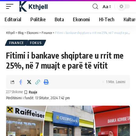
Aa
Editorial
Politike
Bota
Ekonomi
HI-Tech
Kultur
Kthjell
>
Blog
>
Ekonomi
>
Finance
>
Fitimi i bankave shqiptare u rrit me 25%, në 7 muajt e parë të vitit
FINANCE
FOKUS
Fitimi i bankave shqiptare u rrit me
25%, në 7 muajt e parë të vitit
1 Min. Leximi
227 Shikime
Përditësimi i fundit: 13 Shtator, 2024 7:42 pm