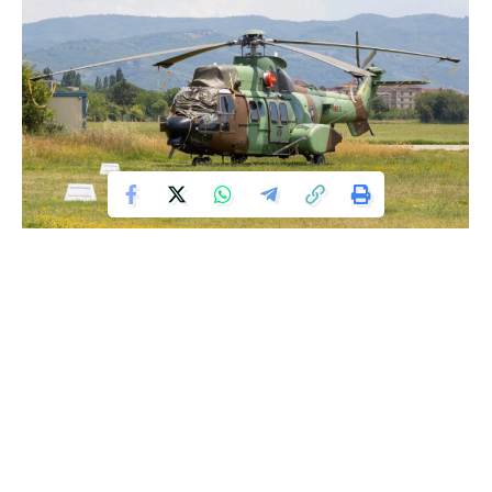
Më 31 gusht, një helikopter “Cougar” i Forcës Ajrore u ul në
aeroportin e Rinasit pas një fluturimi nga Zvicra, ku iu
nënshtrua punimeve të thella të mirëmbajtjes. Sipas një
postimi në Facebook të Ministrisë së Mbrojtjes, punimet e
mirëmbajtjes u kryen falë bashkëpunimit me Agjencinë e
Prokurimeve të NATO, NSPA.
“…Jemi në rrugën e duhur për të rikthyer progresivisht
gatishmërinë teknike të të gjithë Flotës sonë Ajrore,”