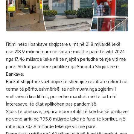
Fitimi neto i bankave shqiptare u rrit në 21.8 miliardë lekë
ose 218.9 milionë euro në shtatë muajt e parë të vitit 2024,
nga 17.46 miliardë lekë në të njëjtën periudhë të një viti më
parë. Shifrat janë bërë publike nga Shoqata Shqiptare e
Bankave.
Bankat shqiptare vazhdojnë të shënojnë rezultate rekord në
terma të përfitueshmërisë, të ndihmuara nga zgjerimi i
vrullshëm i kreditimit, por edhe marxhet më të larta të
interesave, të cilat aplikohen pas pandemisë.
Sipas të dhënave, teprica e portofolit të kredisë së bankave
në vend arriti në 795.8 miliardë lekë në fund të korrikut, një
rritje nga 702.9 miliardë lekë një vit më parë.
Depozitat u rritën në 1.62 trilion lekë në fund të korrikut, nga