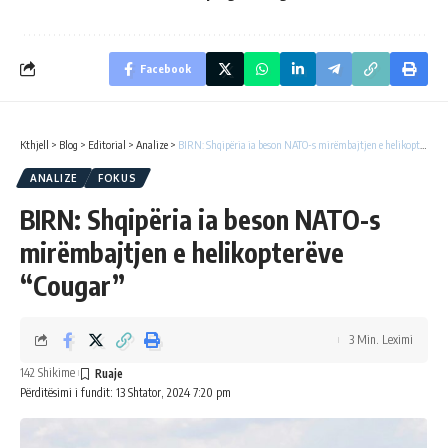
Facebook
Kthjell
>
Blog
>
Editorial
>
Analize
>
BIRN: Shqipëria ia beson NATO-s mirëmbajtjen e helikopterëve “Cougar”
ANALIZE
FOKUS
BIRN: Shqipëria ia beson NATO-s
mirëmbajtjen e helikopterëve
“Cougar”
3 Min. Leximi
142 Shikime
Përditësimi i fundit: 13 Shtator, 2024 7:20 pm