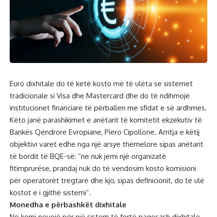
Euro dixhitale do të ketë kosto më të ulëta se sistemet
tradicionale si Visa dhe Mastercard dhe do të ndihmojë
institucionet financiare të përballen me sfidat e së ardhmes.
Këto janë parashikimet e anëtarit të komitetit ekzekutiv të
Bankës Qendrore Evropiane, Piero Cipollone. Arritja e këtij
objektivi varet edhe nga një arsye themelore sipas anëtarit
të bordit të BQE-së: “ne nuk jemi një organizatë
fitimprurëse, prandaj nuk do të vendosim kosto komisioni
për operatorët tregtarë dhe kjo, sipas definicionit, do të ulë
kostot e i gjithë sistemi”.
Monedha e përbashkët dixhitale
Ne kemi nevojë për një sistem të fortë pagesash dixhitale,