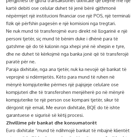
përgjithësi të gjitha transaksionet dixhitale që bëjmë me një
kartë debiti ose celular duhet të jenë bërë gjithmonë
nëpërmjet një institucioni financiar ose një POS, një terminali
fizik që përfshin pagesën e një komisioni nga tregtari.
Ne nuk mund të transferojmë euro direkt në llogarinë e një
personi tjetër, siç mund të bënim duke i dhënë para të
gatshme që do të kalonin nga xhepi ynë në xhepin e tyre,
dhe ne duhet të kërkojmë nga banka jonë që të transferojë
paratë për ne.
Paraja dixhitale, nga ana tjetër, nuk ka nevojë që bankat të
veprojnë si ndërmjetës. Këto para mund të ruhen në
mënyrë kompjuterike përmes një pajisjeje celulare ose
kompjuteri dhe të transferohen menjëherë po në mënyrë
kompjuterike te një person ose kompani tjetër, sikur të
dërgonit një email. Me euron dixhitale, BQE do të ishte
garantuese e sigurisë së këtij procesi.
Zhvillime për bankat dhe konsumatorët
Euro dixhitale “mund të ndihmojë bankat të mbajnë klientët