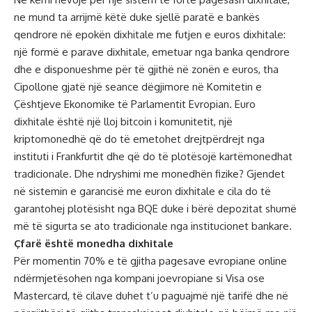
ne mund ta arrijmë këtë duke sjellë paratë e bankës
qendrore në epokën dixhitale me futjen e euros dixhitale:
një formë e parave dixhitale, emetuar nga banka qendrore
dhe e disponueshme për të gjithë në zonën e euros, tha
Cipollone gjatë një seance dëgjimore në Komitetin e
Çështjeve Ekonomike të Parlamentit Evropian. Euro
dixhitale është një lloj bitcoin i komunitetit, një
kriptomonedhë që do të emetohet drejtpërdrejt nga
instituti i Frankfurtit dhe që do të plotësojë kartëmonedhat
tradicionale. Dhe ndryshimi me monedhën fizike? Gjendet
në sistemin e garancisë me euron dixhitale e cila do të
garantohej plotësisht nga BQE duke i bërë depozitat shumë
më të sigurta se ato tradicionale nga institucionet bankare.
Çfarë është monedha dixhitale
Për momentin 70% e të gjitha pagesave evropiane online
ndërmjetësohen nga kompani joevropiane si Visa ose
Mastercard, të cilave duhet t’u paguajmë një tarifë dhe në