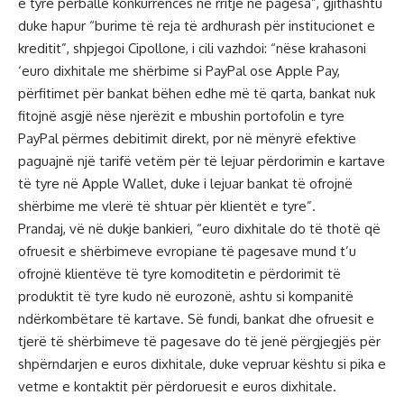
e tyre përballë konkurrencës në rritje në pagesa”, gjithashtu
duke hapur “burime të reja të ardhurash për institucionet e
kreditit”, shpjegoi Cipollone, i cili vazhdoi: “nëse krahasoni
‘euro dixhitale me shërbime si PayPal ose Apple Pay,
përfitimet për bankat bëhen edhe më të qarta, bankat nuk
fitojnë asgjë nëse njerëzit e mbushin portofolin e tyre
PayPal përmes debitimit direkt, por në mënyrë efektive
paguajnë një tarifë vetëm për të lejuar përdorimin e kartave
të tyre në Apple Wallet, duke i lejuar bankat të ofrojnë
shërbime me vlerë të shtuar për klientët e tyre”.
Prandaj, vë në dukje bankieri, “euro dixhitale do të thotë që
ofruesit e shërbimeve evropiane të pagesave mund t’u
ofrojnë klientëve të tyre komoditetin e përdorimit të
produktit të tyre kudo në eurozonë, ashtu si kompanitë
ndërkombëtare të kartave. Së fundi, bankat dhe ofruesit e
tjerë të shërbimeve të pagesave do të jenë përgjegjës për
shpërndarjen e euros dixhitale, duke vepruar kështu si pika e
vetme e kontaktit për përdoruesit e euros dixhitale.