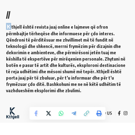
//
K
thjell është revista juaj online e lajmeve që ofron
përmbajtje tërheqëse dhe informuese për çdo interes.
Qëndroni të përditësuar me zhvillimet më të fundit në
teknologji dhe shkencë, merrni frymëzim për dizajnin dhe
dekorimin e ambienteve, dhe përmirësoni jetën tuaj me
këshilla të ekspertëve për mirëqenien personale. Zhytuni në
botën e pasur të artit dhe kulturës, eksploroni destinacione
të reja udhëtimi dhe mësoni shumë më tepër. Kthjell është
porta juaj për të zbuluar, për t’u informuar dhe për t’u
frymëzuar çdo ditë. Bashkohuni me ne në këtë udhëtim të
vazhdueshëm eksplorimi dhe zbulimi.
Follow US
© 2024 Kthjell. All Rights Reserved.