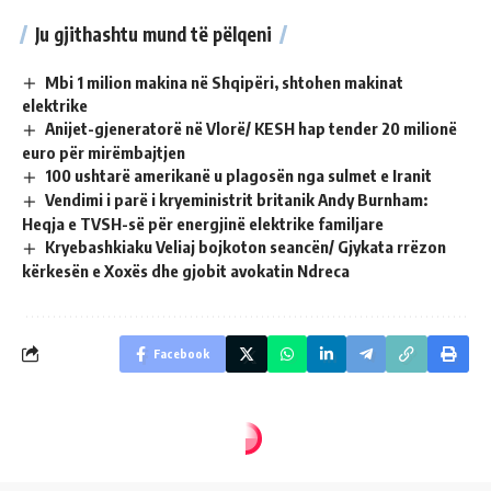
Ju gjithashtu mund të pëlqeni
Mbi 1 milion makina në Shqipëri, shtohen makinat
elektrike
Anijet-gjeneratorë në Vlorë/ KESH hap tender 20 milionë
euro për mirëmbajtjen
100 ushtarë amerikanë u plagosën nga sulmet e Iranit
Vendimi i parë i kryeministrit britanik Andy Burnham:
Heqja e TVSH-së për energjinë elektrike familjare
Kryebashkiaku Veliaj bojkoton seancën/ Gjykata rrëzon
kërkesën e Xoxës dhe gjobit avokatin Ndreca
Facebook