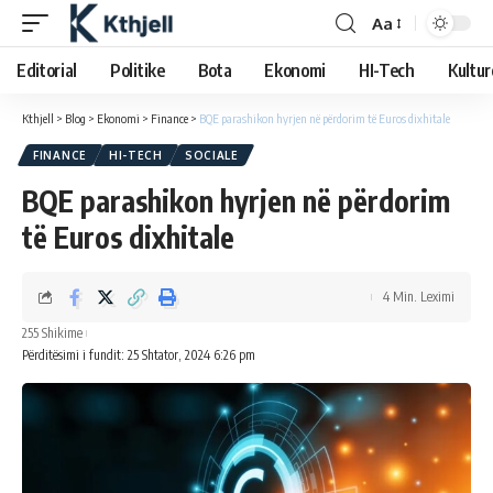
Aa
Editorial
Politike
Bota
Ekonomi
HI-Tech
Kultur
Kthjell
>
Blog
>
Ekonomi
>
Finance
>
BQE parashikon hyrjen në përdorim të Euros dixhitale
FINANCE
HI-TECH
SOCIALE
BQE parashikon hyrjen në përdorim
të Euros dixhitale
4 Min. Leximi
255 Shikime
Përditësimi i fundit: 25 Shtator, 2024 6:26 pm