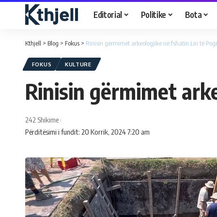
Editorial
Politike
Bota
Kthjell
>
Blog
>
Fokus
>
Rinisin gërmimet arkeologjike në fshatin Lin të Pog
FOKUS
KULTURE
Rinisin gërmimet arke
242 Shikime
Përditësimi i fundit: 20 Korrik, 2024 7:20 am