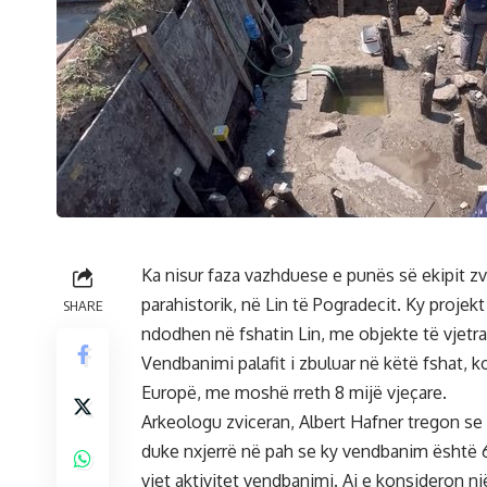
Ka nisur faza vazhduese e punës së ekipit zv
parahistorik, në Lin të Pogradecit. Ky projek
SHARE
ndodhen në fshatin Lin, me objekte të vjetr
Vendbanimi palafit i zbuluar në këtë fshat, ko
Europë, me moshë rreth 8 mijë vjeçare.
Arkeologu zviceran, Albert Hafner tregon se d
duke nxjerrë në pah se ky vendbanim është 6 
vjet aktivitet vendbanimi. Ai e konsideron n