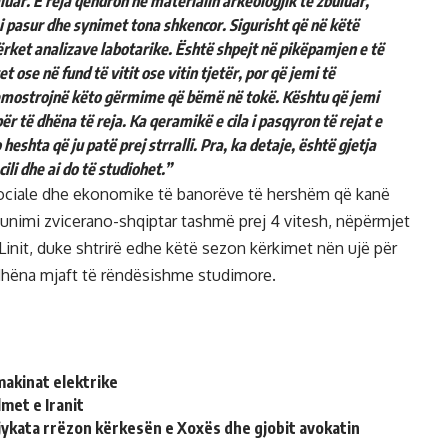
luar. E reja qëndron në materialin arkeologjik të zbuluar,
pasur dhe synimet tona shkencor. Sigurisht që në këtë
ërket analizave labotarike. Është shpejt në pikëpamjen e të
 ose në fund të vitit ose vitin tjetër, por që jemi të
demostrojnë këto gërmime që bëmë në tokë. Kështu që jemi
ër të dhëna të reja.
Ka qeramikë e cila i pasqyron të rejat e
o heshta që ju patë prej strralli. Pra, ka detaje, është gjetja
 cili dhe ai do të studiohet.”
sociale dhe ekonomike të banorëve të hershëm që kanë
punimi zvicerano-shqiptar tashmë prej 4 vitesh, nëpërmjet
init, duke shtrirë edhe këtë sezon kërkimet nën ujë për
ë dhëna mjaft të rëndësishme studimore.
makinat elektrike
met e Iranit
jykata rrëzon kërkesën e Xoxës dhe gjobit avokatin