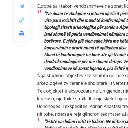
Europë sa i takon vendbanimeve në zonat li
“Ne duam të zbulojmë si jetonin njerëzit për
vite para Krishtit dhe mund të konfirmojmë t
tipologji sitesh arkeologjike për zonën e Al
janë shumë të pakta vendbanimet nënujore mad
botërore. E njëjta gjë vlen edhe këtu me kët
konservimin e drurit mund të aplikohen disa t
Mund të konfirmojmë tashmë atë që thamë vj
dendrokronologjinë për më shumë detaje. Vend
vendbanimeve në zonat liqenore, pra është n
Nga studimi i objekteve të shumta që janë 
arkeologëve zviceranë e shqiptarë, u vërtetua
Tek objektet e ekspozuara në Lin gjendet n
kockash, një thikë stralli dhe një skelet njer
Udhëheqësi i ekspeditës, Adrian Anastasi tr
në tokë, ndërsa e reja qëndron tek materiali a
“Është vazhdimi i vitit të kaluar. Në këto 4