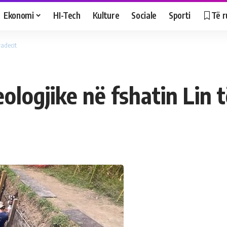
Ekonomi
HI-Tech
Kulture
Sociale
Sporti
Të r
radecit
ologjike në fshatin Lin 