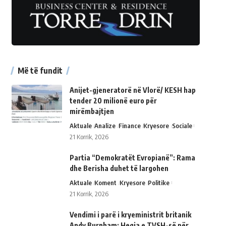
Më të fundit
Anijet-gjeneratorë në Vlorë/ KESH hap
tender 20 milionë euro për
mirëmbajtjen
Aktuale
Analize
Finance
Kryesore
Sociale
21 Korrik, 2026
Partia “Demokratët Evropianë”: Rama
dhe Berisha duhet të largohen
Aktuale
Koment
Kryesore
Politike
21 Korrik, 2026
Vendimi i parë i kryeministrit britanik
Andy Burnham: Heqja e TVSH-së për