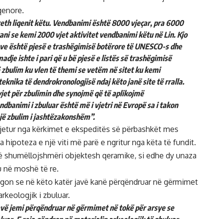
qenore.
reth liqenit këtu. Vendbanimi është 8000 vjeçar, pra 6000
ani se kemi 2000 vjet aktivitet vendbanimi këtu në Lin. Kjo
peve është pjesë e trashëgimisë botërore të UNESCO-s dhe
je ishte i pari që u bë pjesë e listës së trashëgimisë
ë zbulim ku vlen të themi se vetëm në sitet ku kemi
eknika të dendrokronologjisë ndaj këto janë site të rralla.
et për zbulimin dhe synojmë që të aplikojmë
banimi i zbuluar është më i vjetri në Evropë sa i takon
jë zbulim i jashtëzakonshëm”.
gjetur nga kërkimet e ekspeditës së përbashkët mes
 hipoteza e një viti më parë e ngritur nga këta të fundit.
jë shumëllojshmëri objektesh qeramike, si edhe dy unaza
iu në moshë të re.
egon se në këto katër javë kanë përqëndruar në gërmimet
rkeologjik i zbuluar.
 javë jemi përqëndruar në gërmimet në tokë për arsye se