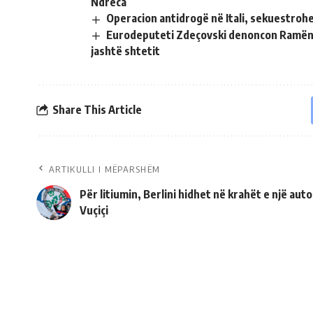
Ndreca
Operacion antidrogë në Itali, sekuestroh
Eurodeputeti Zdeçovski denoncon Ramën si
jashtë shtetit
Share This Article
ARTIKULLI I MËPARSHËM
Për litiumin, Berlini hidhet në krahët e një autok
Vuçiçi