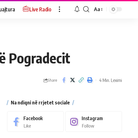
uajtura
Live Radio
Aa
të Pogradecit
4 Min. Leximi
Share
Na ndiqni në rrjetet sociale
Facebook
Instagram
Like
Follow