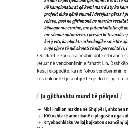
kishim të përcjella dhe gërmimet e vitit të ka
në kampionaturat që kemi marrë aty ku kemi 
projekt duke qënë shumë i detajuar përsa i p
rejave, pasi ne gjithmonë ne marrim rezultatet
kënaqur me ecurinë, me potencialitetin që 
me shumë optimizëm, i presim këto analiza p
këtij viti, ka objekte arkeologjike siç ishte aj
e një pjese të një skeleti të një personi të ri, i
Objektet e zbuluara hedhin dritë mbi anën 
jetuar në vendbanimin e fshatit Lin. Bashkë
kësaj ekspedite, ka në fokus vendbanimin e L
të zbuluar të tjera objekte që do të japin t
Ju gjithashtu mund të pëlqeni
Mbi 1 milion makina në Shqipëri, shtohen 
100 ushtarë amerikanë u plagosën nga sul
Kryebashkiaku Veliaj bojkoton seancën/ G