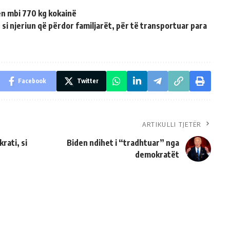
en mbi 770 kg kokainë
 njeriun që përdor familjarët, për të transportuar para
Facebook
Twitter
ARTIKULLI TJETËR
rati, si
Biden ndihet i “tradhtuar” nga
demokratët