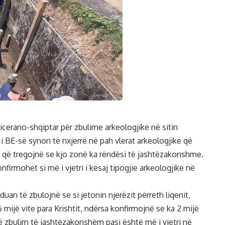
icerano-shqiptar për zbulime arkeologjike në sitin
t i BE-së synon të nxjerrë në pah vlerat arkeologjike që
a që tregojnë se kjo zonë ka rëndësi të jashtëzakonshme.
nfirmohet si më i vjetri i kësaj tipogjie arkeologjike në
uan të zbulojnë se si jetonin njerëzit përreth liqenit,
mijë vite para Krishtit, ndërsa konfirmojnë se ka 2 mijë
jë zbulim të jashtëzakonshëm pasi është më i vjetri në