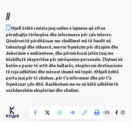
//
K
thjell është revista juaj online e lajmeve që ofron
përmbajtje tërheqëse dhe informuese për çdo interes.
Qëndroni të përditësuar me zhvillimet më të fundit në
teknologji dhe shkencë, merrni frymëzim për dizajnin dhe
dekorimin e ambienteve, dhe përmirësoni jetën tuaj me
këshilla të ekspertëve për mirëqenien personale. Zhytuni në
botën e pasur të artit dhe kulturës, eksploroni destinacione
të reja udhëtimi dhe mësoni shumë më tepër. Kthjell është
porta juaj për të zbuluar, për t’u informuar dhe për t’u
frymëzuar çdo ditë. Bashkohuni me ne në këtë udhëtim të
vazhdueshëm eksplorimi dhe zbulimi.
Follow US
© 2024 Kthjell. All Rights Reserved.