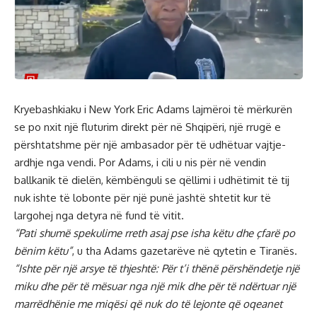
Kryebashkiaku i New York Eric Adams lajmëroi të mërkurën
se po nxit një fluturim direkt për në Shqipëri, një rrugë e
përshtatshme për një ambasador për të udhëtuar vajtje-
ardhje nga vendi. Por Adams, i cili u nis për në vendin
ballkanik të dielën, këmbënguli se qëllimi i udhëtimit të tij
nuk ishte të lobonte për një punë jashtë shtetit kur të
largohej nga detyra në fund të vitit.
“Pati shumë spekulime rreth asaj pse isha këtu dhe çfarë po
bënim këtu”
, u tha Adams gazetarëve në qytetin e Tiranës.
“Ishte për një arsye të thjeshtë: Për t’i thënë përshëndetje një
miku dhe për të mësuar nga një mik dhe për të ndërtuar një
marrëdhënie me miqësi që nuk do të lejonte që oqeanet