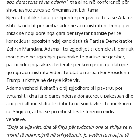
apo detet tona të na ndanin”,
tha ai në një konferencë për
shtyp jashtë zyrës së Kryeministrit Edi Rama.
Njerëzit politikë kanë pëshpëritur për javë të tëra se Adams
ishte kandidat për ambasador në administratën Trump për
shkak se hoqi dorë nga gara për kryetar bashkie për të
konsoliduar opozitën ndaj kandidatit të Partisë Demokratike,
Zohran Mamdani. Adams fitoi zgjedhjet si demokrat, por nuk
mori pjesë në zgjedhjet paraprake të partisë në qershor,
pasi u ndoq nga akuza federale për korrupsion që datojnë
që nga administrata Biden, të cilat u rrëzuan kur Presidenti
Trump u rikthye në detyrë këtë vit.
Adams vazhdoi fushatën e tij zgjedhore si i pavarur, por
zyrtarisht i dha fund garës ndërsa donatorët u pakësuan dhe
ai u përball me shifra të dobëta në sondazhe. Të mërkurën
në Shqipëri, ai tha se po mbështeste turizmin midis
vendeve.
“Doja të vija këtu dhe të flisja për turizmin dhe të shihja se si
mund të ndihmojmë në shfrytëzimin jo vetëm të muajve të