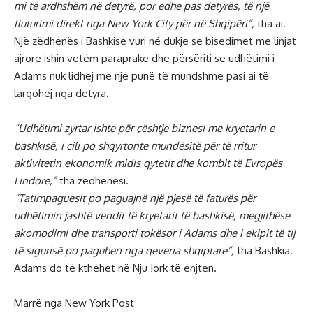
mi të ardhshëm në detyrë, por edhe pas detyrës, të një
fluturimi direkt nga New York City për në Shqipëri”,
tha ai.
Një zëdhënës i Bashkisë vuri në dukje se bisedimet me linjat
ajrore ishin vetëm paraprake dhe përsëriti se udhëtimi i
Adams nuk lidhej me një punë të mundshme pasi ai të
largohej nga detyra.
“Udhëtimi zyrtar ishte për çështje biznesi me kryetarin e
bashkisë, i cili po shqyrtonte mundësitë për të rritur
aktivitetin ekonomik midis qytetit dhe kombit të Evropës
Lindore,”
tha zëdhënësi.
“Tatimpaguesit po paguajnë një pjesë të faturës për
udhëtimin jashtë vendit të kryetarit të bashkisë, megjithëse
akomodimi dhe transporti tokësor i Adams dhe i ekipit të tij
të sigurisë po paguhen nga qeveria shqiptare”,
tha Bashkia.
Adams do të kthehet në Nju Jork të enjten.
Marrë nga New York Post