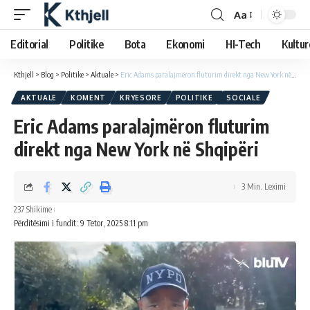
Aa
Editorial
Politike
Bota
Ekonomi
HI-Tech
Kultur
Kthjell
>
Blog
>
Politike
>
Aktuale
>
Eric Adams paralajmëron fluturim direkt nga New York në Shqipëri
AKTUALE
KOMENT
KRYESORE
POLITIKE
SOCIALE
Eric Adams paralajmëron fluturim
direkt nga New York në Shqipëri
3 Min. Leximi
237 Shikime
Përditësimi i fundit: 9 Tetor, 2025 8:11 pm