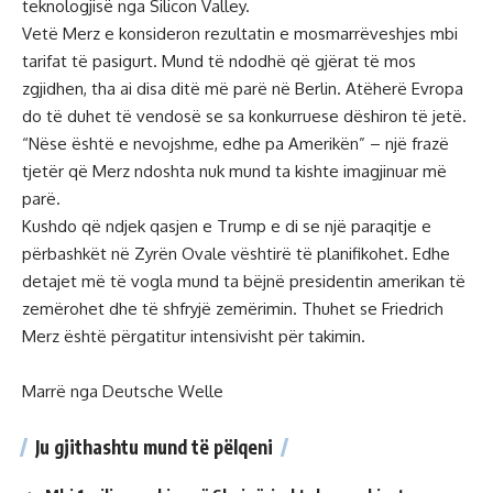
teknologjisë nga Silicon Valley.
Vetë Merz e konsideron rezultatin e mosmarrëveshjes mbi
tarifat të pasigurt. Mund të ndodhë që gjërat të mos
zgjidhen, tha ai disa ditë më parë në Berlin. Atëherë Evropa
do të duhet të vendosë se sa konkurruese dëshiron të jetë.
“Nëse është e nevojshme, edhe pa Amerikën” – një frazë
tjetër që Merz ndoshta nuk mund ta kishte imagjinuar më
parë.
Kushdo që ndjek qasjen e Trump e di se një paraqitje e
përbashkët në Zyrën Ovale vështirë të planifikohet. Edhe
detajet më të vogla mund ta bëjnë presidentin amerikan të
zemërohet dhe të shfryjë zemërimin. Thuhet se Friedrich
Merz është përgatitur intensivisht për takimin.
Marrë nga Deutsche Welle
Ju gjithashtu mund të pëlqeni