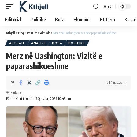
Aa
Editorial
Politike
Bota
Ekonomi
HI-Tech
Kultur
Kthjell
>
Blog
>
Politike
>
Aktuale
>
Merz në Uashington: Vizitë e paparashikueshme
AKTUALE
ANALIZE
BOTA
POLITIKE
Merz në Uashington: Vizitë e
paparashikueshme
6 Min. Leximi
99 Shikime
Përditësimi i fundit: 5 Qershor, 2025 10:49 am