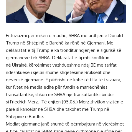
Entuziazmi për miken e madhe,
SHBA
me ardhjen e
Donald
Trump
në Shtëpinë e Bardhë ka rënë në Gjermani. Me
deklaratat e tij Trump e ka tronditur ndjenjën e sigurisë së
gjermanëve tek SHBA. Deklaratat e tij mbi konfliktin
në
Ukrainë
, kërcënimet vazhdueshme ndaj BE me
tarifat
ndëshkuese
i sjellin shumë shqetësime Brukselit dhe
qeverisë gjermane. E pikërisht në kohë të tilla të trazuara,
kur flitet në media edhe për fundin e marrëdhënies
transatlantike, shkon në SHBA një transatlantik i bindur
si
Friedrich Merz
. Të enjten (05.06.) Merz zhvillon vizitën e
parë si kancelar në SHBA dhe takohet me Trump në
Shtëpinë e Bardhë.
Mediat gjermane janë shumë të përmbajtura në vlerësimet
e tyre. “Vizitat në SHBA kanë qenë gjithmonë një sfidë për