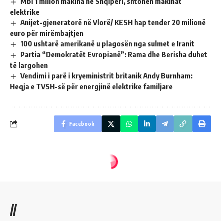
Mbi 1 milion makina në Shqipëri, shtohen makinat
elektrike
Anijet-gjeneratorë në Vlorë/ KESH hap tender 20 milionë
euro për mirëmbajtjen
100 ushtarë amerikanë u plagosën nga sulmet e Iranit
Partia “Demokratët Evropianë”: Rama dhe Berisha duhet
të largohen
Vendimi i parë i kryeministrit britanik Andy Burnham:
Heqja e TVSH-së për energjinë elektrike familjare
Facebook
//