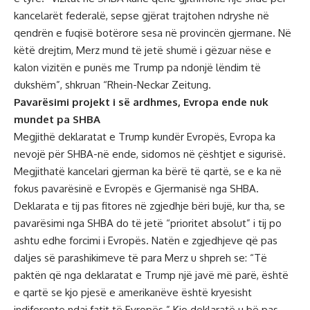
kancelarët federalë, sepse gjërat trajtohen ndryshe në
qendrën e fuqisë botërore sesa në provincën gjermane. Në
këtë drejtim, Merz mund të jetë shumë i gëzuar nëse e
kalon vizitën e punës me Trump pa ndonjë lëndim të
dukshëm”, shkruan “Rhein-Neckar Zeitung.
Pavarësimi projekt i së ardhmes, Evropa ende nuk
mundet pa SHBA
Megjithë
deklaratat e Trump
kundër Evropës, Evropa ka
nevojë për SHBA-në ende, sidomos në çështjet e sigurisë.
Megjithatë kancelari gjerman ka bërë të qartë, se e ka në
fokus pavarësinë e
Evropës
e
Gjermanisë
nga SHBA.
Deklarata e tij pas fitores në zgjedhje bëri bujë, kur tha, se
pavarësimi nga SHBA do të jetë “prioritet absolut” i tij po
ashtu edhe forcimi i Evropës. Natën e zgjedhjeve që pas
daljes së parashikimeve të para Merz u shpreh se: “Të
paktën që nga deklaratat e Trump një javë më parë, është
e qartë se kjo pjesë e amerikanëve është kryesisht
indiferente ndaj fatit të Evropës.” Kjo deklaratë u bë pas