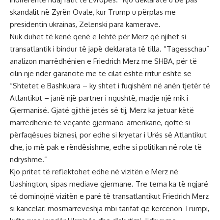
skandalit në Zyrën Ovale, kur Trump u përplas me
presidentin ukrainas, Zelenski para kamerave.
Nuk duhet të kenë qenë e lehtë për Merz që njihet si
transatlantik i bindur të japë deklarata të tilla. “Tagesschau”
analizon marrëdhënien e Friedrich Merz me SHBA, për të
cilin një ndër garancitë me të cilat është rritur është se
“Shtetet e Bashkuara – ky shtet i fuqishëm në anën tjetër të
Atlantikut – janë një partner i ngushtë, madje një mik i
Gjermanisë. Gjatë gjithë jetës së tij, Merz ka jetuar këtë
marrëdhënie të veçantë gjermano-amerikane, qoftë si
përfaqësues biznesi, por edhe si kryetar i Urës së Atlantikut
dhe, jo më pak e rëndësishme, edhe si politikan në role të
ndryshme.”
Kjo pritet të reflektohet edhe në vizitën e Merz në
Uashington, sipas mediave gjermane. Tre tema ka të ngjarë
të dominojnë vizitën e parë të transatlantikut Friedrich Merz
si kancelar: mosmarrëveshja mbi tarifat që kërcënon Trumpi,