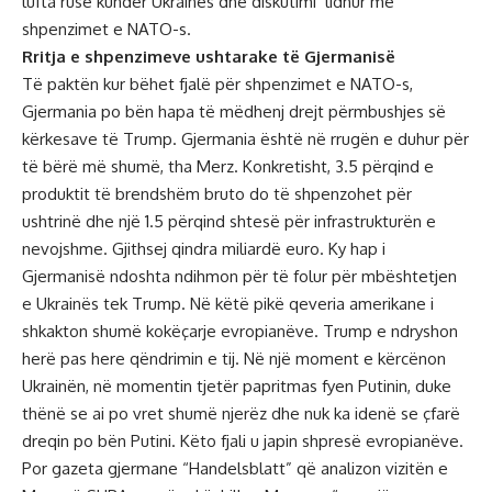
lufta ruse kundër Ukrainës dhe diskutimi lidhur me
shpenzimet e
NATO-s.
Rritja e shpenzimeve ushtarake të Gjermanisë
Të paktën kur bëhet fjalë për shpenzimet e NATO-s,
Gjermania po bën hapa të mëdhenj drejt përmbushjes së
kërkesave të Trump. Gjermania është në rrugën e duhur për
të bërë më shumë, tha Merz. Konkretisht, 3.5 përqind e
produktit të brendshëm bruto do të shpenzohet për
ushtrinë dhe një 1.5 përqind shtesë për infrastrukturën e
nevojshme. Gjithsej qindra miliardë euro. Ky hap i
Gjermanisë ndoshta ndihmon për të folur për mbështetjen
e Ukrainës tek Trump. Në këtë pikë qeveria amerikane i
shkakton shumë kokëçarje evropianëve. Trump e ndryshon
herë pas here qëndrimin e tij. Në një moment e kërcënon
Ukrainën, në momentin tjetër papritmas fyen Putinin, duke
thënë se ai po vret shumë njerëz dhe nuk ka idenë se çfarë
dreqin po bën Putini. Këto fjali u japin shpresë evropianëve.
Por gazeta gjermane “Handelsblatt” që analizon vizitën e