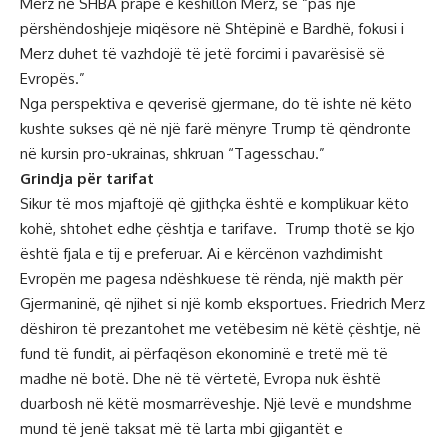
Merz në SHBA prapë e këshillon Merz, se “pas një
përshëndoshjeje miqësore në Shtëpinë e Bardhë, fokusi i
Merz duhet të vazhdojë të jetë forcimi i pavarësisë së
Evropës.”
Nga perspektiva e qeverisë gjermane, do të ishte në këto
kushte sukses që në një farë mënyre Trump të qëndronte
në kursin pro-ukrainas, shkruan “Tagesschau.”
Grindja për tarifat
Sikur të mos mjaftojë që gjithçka është e komplikuar këto
kohë, shtohet edhe
çështja e tarifave
. Trump thotë se kjo
është fjala e tij e preferuar. Ai e kërcënon vazhdimisht
Evropën me pagesa ndëshkuese të rënda, një makth për
Gjermaninë, që njihet si një komb eksportues. Friedrich Merz
dëshiron të prezantohet me vetëbesim në këtë çështje, në
fund të fundit, ai përfaqëson ekonominë e tretë më të
madhe në botë. Dhe në të vërtetë, Evropa nuk është
duarbosh në këtë mosmarrëveshje. Një levë e mundshme
mund të jenë taksat më të larta mbi gjigantët e