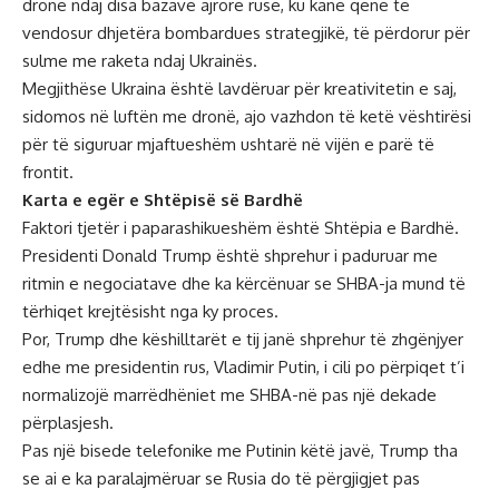
dronë ndaj disa bazave ajrore ruse, ku kanë qenë të
vendosur dhjetëra bombardues strategjikë, të përdorur për
sulme me raketa ndaj Ukrainës.
Megjithëse Ukraina është lavdëruar për kreativitetin e saj,
sidomos në luftën me dronë, ajo vazhdon të ketë vështirësi
për të siguruar mjaftueshëm ushtarë në vijën e parë të
frontit.
Karta e egër e Shtëpisë së Bardhë
Faktori tjetër i paparashikueshëm është Shtëpia e Bardhë.
Presidenti Donald Trump është shprehur i paduruar me
ritmin e negociatave dhe ka kërcënuar se SHBA-ja mund të
tërhiqet krejtësisht nga ky proces.
Por, Trump dhe këshilltarët e tij janë shprehur të zhgënjyer
edhe me presidentin rus, Vladimir Putin, i cili po përpiqet t’i
normalizojë marrëdhëniet me SHBA-në pas një dekade
përplasjesh.
Pas një bisede telefonike me Putinin këtë javë, Trump tha
se ai e ka paralajmëruar se Rusia do të përgjigjet pas