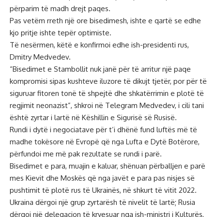
përparim të madh drejt paqes.
Pas vetëm rreth një ore bisedimesh, ishte e qartë se edhe
kjo pritje ishte tepër optimiste.
Të nesërmen, këtë e konfirmoi edhe ish-presidenti rus,
Dmitry Medvedev.
“Bisedimet e Stambollit nuk janë për të arritur një paqe
kompromisi sipas kushteve iluzore të dikujt tjetër, por për të
siguruar fitoren tonë të shpejtë dhe shkatërrimin e plotë të
regjimit neonazist”, shkroi në Telegram Medvedev, i cili tani
është zyrtar i lartë në Këshillin e Sigurisë së Rusisë.
Rundi i dytë i negociatave për t’i dhënë fund luftës më të
madhe tokësore në Evropë që nga Lufta e Dytë Botërore,
përfundoi me më pak rezultate se rundi i parë.
Bisedimet e para, muajin e kaluar, shënuan përballjen e parë
mes Kievit dhe Moskës që nga javët e para pas nisjes së
pushtimit të plotë rus të Ukrainës, në shkurt të vitit 2022.
Ukraina dërgoi një grup zyrtarësh të nivelit të lartë; Rusia
dërgoi një delegacion të kryesuar nga ish-ministri i Kulturës,