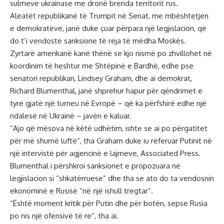
sulmeve ukrainase me dronë brenda territorit rus.
Aleatët republikanë të Trumpit në Senat, me mbështetjen
e demokratëve, janë duke çuar përpara një legjislacion, që
do t’i vendoste sanksione të reja të mëdha Moskës.
Zyrtarë amerikanë kanë thënë se kjo nismë po zhvillohet në
koordinim të heshtur me Shtëpinë e Bardhë, edhe pse
senatori republikan, Lindsey Graham, dhe ai demokrat,
Richard Blumenthal, janë shprehur hapur për qëndrimet e
tyre gjatë një turneu në Evropë – që ka përfshirë edhe një
ndalesë në Ukrainë – javën e kaluar.
“Ajo që mësova në këtë udhëtim, ishte se ai po përgatitet
për më shumë luftë”, tha Graham duke iu referuar Putinit në
një intervistë për agjencinë e lajmeve, Associated Press.
Blumenthal i përshkroi sanksionet e propozuara në
legjislacion si “shkatërruese” dhe tha se ato do ta vendosnin
ekonominë e Rusisë “në një ishull tregtar”.
“Është moment kritik për Putin dhe për botën, sepse Rusia
po nis një ofensivë të re”, tha ai.