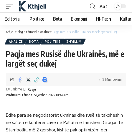
Aa
Editorial
Politike
Bota
Ekonomi
HI-Tech
Kultur
Kthjell
>
Blog
>
Editorial
>
Analize
>
Paqja mes Rusisë dhe Ukrainës, më e largët seç dukej
ANALIZE
BOTA
POLITIKE
ZHVILLIM
Paqja mes Rusisë dhe Ukrainës, më e
largët seç dukej
9 Min. Leximi
137 Shikime
Përditësimi i fundit: 5 Qershor, 2025 10:44 am
Edhe para se negociatorët ukrainas dhe rusë të takoheshin
në sallën e konferencave në Pallatin e famshëm Ciragan të
Stambollit, më 2 qershor, kishte pak optimizëm për