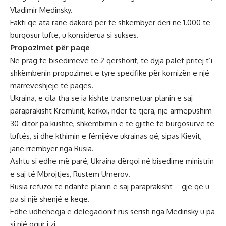
Vladimir Medinsky.
Fakti që ata ranë dakord për të shkëmbyer deri në 1.000 të
burgosur lufte, u konsiderua si sukses.
Propozimet për paqe
Në prag të bisedimeve të 2 qershorit, të dyja palët pritej t’i
shkëmbenin propozimet e tyre specifike për kornizën e një
marrëveshjeje të paqes.
Ukraina, e cila tha se ia kishte transmetuar planin e saj
paraprakisht Kremlinit, kërkoi, ndër të tjera, një armëpushim
30-ditor pa kushte, shkëmbimin e të gjithë të burgosurve të
luftës, si dhe kthimin e fëmijëve ukrainas që, sipas Kievit,
janë rrëmbyer nga Rusia.
Ashtu si edhe më parë, Ukraina dërgoi në bisedime ministrin
e saj të Mbrojtjes, Rustem Umerov.
Rusia refuzoi të ndante planin e saj paraprakisht – gjë që u
pa si një shenjë e keqe.
Edhe udhëheqja e delegacionit rus sërish nga Medinsky u pa
si një ogur i zi.