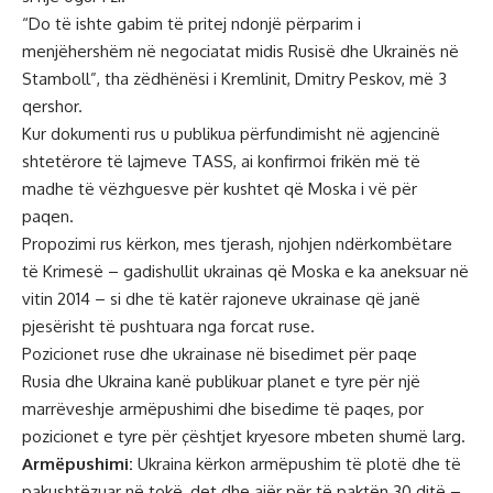
“Do të ishte gabim të pritej ndonjë përparim i
menjëhershëm në negociatat midis Rusisë dhe Ukrainës në
Stamboll”, tha zëdhënësi i Kremlinit, Dmitry Peskov, më 3
qershor.
Kur dokumenti rus u publikua përfundimisht në agjencinë
shtetërore të lajmeve TASS, ai konfirmoi frikën më të
madhe të vëzhguesve për kushtet që Moska i vë për
paqen.
Propozimi rus kërkon, mes tjerash, njohjen ndërkombëtare
të Krimesë – gadishullit ukrainas që Moska e ka aneksuar në
vitin 2014 – si dhe të katër rajoneve ukrainase që janë
pjesërisht të pushtuara nga forcat ruse.
Pozicionet ruse dhe ukrainase në bisedimet për paqe
Rusia dhe Ukraina kanë publikuar planet e tyre për një
marrëveshje armëpushimi dhe bisedime të paqes, por
pozicionet e tyre për çështjet kryesore mbeten shumë larg.
Armëpushimi:
Ukraina kërkon armëpushim të plotë dhe të
pakushtëzuar në tokë, det dhe ajër për të paktën 30 ditë –