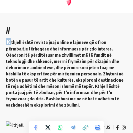
//
K
thjell është revista juaj online e lajmeve që ofron
përmbajtje tërheqëse dhe informuese për çdo interes.
Qëndroni të përditësuar me zhvillimet më të fundit në
teknologji dhe shkencë, merrni frymëzim për dizajnin dhe
dekorimin e ambienteve, dhe përmirësoni jetën tuaj me
këshilla të ekspertëve për mirëqenien personale. Zhytuni në
botën e pasur të artit dhe kulturës, eksploroni destinacione
të reja udhëtimi dhe mësoni shumë më tepër. Kthjell është
porta juaj për të zbuluar, për t’u informuar dhe për t’u
frymëzuar çdo ditë. Bashkohuni me ne në këtë udhëtim të
vazhdueshëm eksplorimi dhe zbulimi.
Follow US