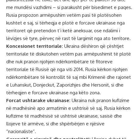
me mundësi vazhdimi – si parakusht për bisedimet e paqes.
Rusia propozon armëpushim vetëm pasi të plotësohen
kushtet e saj, si tërheqja e plotë e forcave ukrainase nga
territoret që pretendon t’i ketë aneksuar, ose ndalimi i
lëvizjes së tyre, përveç në rast të largimit nga ato territore.
Koncesionet territoriale:
Ukraina dëshiron që çështjet
territoriale të diskutohen vetëm pas armëpushimit të plotë
dhe nuk pranon njohjen ndërkombëtare të fitoreve
territoriale të Rusisë që nga viti 2014. Rusia kërkon njohjen
ndërkombëtare të kontrollit të saj mbi Krimenë dhe rajonet
e Luhanskut, Donjeckut, Zaporizhjes dhe Hersonit, si dhe
tërheqjen e forcave ukrainase nga këto zona.
Forcat ushtarake ukrainase:
Ukraina nuk pranon kufizime
në madhësinë apo armatimin e ushtrisë së saj. Rusia kërkon
kufizime të madhësisë së ushtrisë ukrainase, sasisë dhe
llojeve të armëve, si dhe shpërbërjen e njësive
“nacionaliste”.