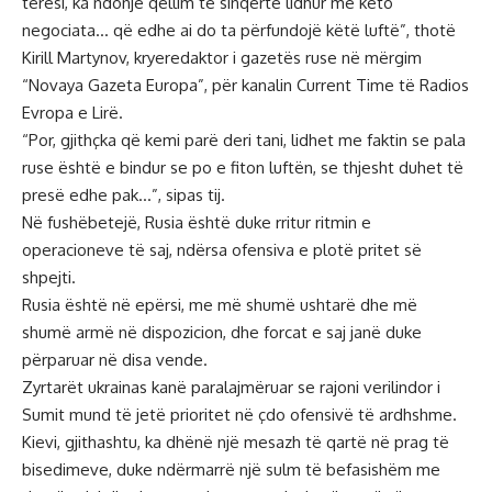
tërësi, ka ndonjë qëllim të sinqertë lidhur me këto
negociata… që edhe ai do ta përfundojë këtë luftë”, thotë
Kirill Martynov, kryeredaktor i gazetës ruse në mërgim
“Novaya Gazeta Europa”, për kanalin Current Time të Radios
Evropa e Lirë.
“Por, gjithçka që kemi parë deri tani, lidhet me faktin se pala
ruse është e bindur se po e fiton luftën, se thjesht duhet të
presë edhe pak…”, sipas tij.
Në fushëbetejë, Rusia është duke rritur ritmin e
operacioneve të saj, ndërsa ofensiva e plotë pritet së
shpejti.
Rusia është në epërsi, me më shumë ushtarë dhe më
shumë armë në dispozicion, dhe forcat e saj janë duke
përparuar në disa vende.
Zyrtarët ukrainas kanë paralajmëruar se rajoni verilindor i
Sumit mund të jetë prioritet në çdo ofensivë të ardhshme.
Kievi, gjithashtu, ka dhënë një mesazh të qartë në prag të
bisedimeve, duke ndërmarrë një sulm të befasishëm me