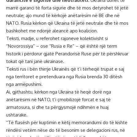
Garancitë e sigurisë dhe neutraliteti:
Ukraina duhet të
marrë garanci të forta sigurie dhe të mos detyrohet të jetë
neutrale; ajo mund të kërkojë anëtarësim në BE dhe në
NATO. Rusia kërkon që Ukraina të jetë neutrale dhe të mos
bashkohet me ndonjë aleancë apo koalicion.
Teksti, madje, u referohet rajoneve kolektivisht si
“Novorossiya” – ose “Rusia e Re” – që është një term
historik i përdorur gjatë Perandorisë Ruse për të përshkruar
tokat që tani janë ukrainase.
Teksti rus i bën thirrje Ukrainës që t’i tërheqë trupat e saj
nga territoret e pretenduara nga Rusia brenda 30 ditësh
nga armëpushimi.
Ai, gjithashtu, kërkon nga Ukraina të heqë dorë nga
anëtarësimi në NATO, t’i çmobilizojë forcat e saj të
armatosura, si dhe ta përgjysmojë ndihmën e huaj
ushtarake.
“Të flasësh për kuptimin e këtij memorandumi do të kishte
rëndësi vetëm nëse do të besonim se delegacioni rus, në