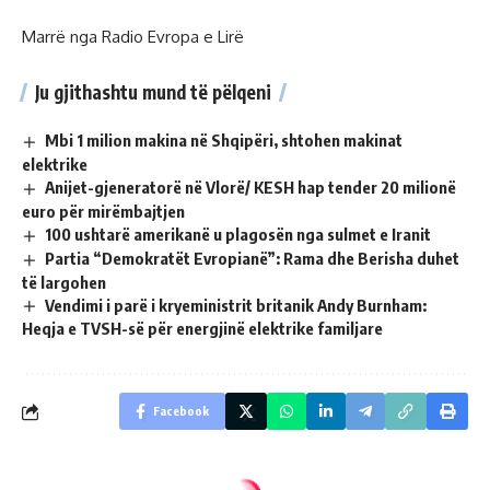
Marrë nga Radio Evropa e Lirë
Ju gjithashtu mund të pëlqeni
Mbi 1 milion makina në Shqipëri, shtohen makinat
elektrike
Anijet-gjeneratorë në Vlorë/ KESH hap tender 20 milionë
euro për mirëmbajtjen
100 ushtarë amerikanë u plagosën nga sulmet e Iranit
Partia “Demokratët Evropianë”: Rama dhe Berisha duhet
të largohen
Vendimi i parë i kryeministrit britanik Andy Burnham:
Heqja e TVSH-së për energjinë elektrike familjare
Facebook