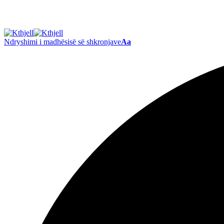
Ndryshimi i madhësisë së shkronjave
Aa