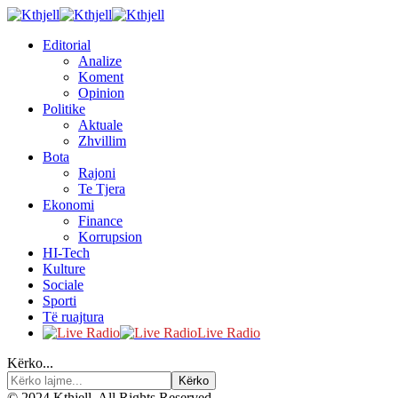
Editorial
Analize
Koment
Opinion
Politike
Aktuale
Zhvillim
Bota
Rajoni
Te Tjera
Ekonomi
Finance
Korrupsion
HI-Tech
Kulture
Sociale
Sporti
Të ruajtura
Live Radio
Kërko...
© 2024 Kthjell. All Rights Reserved.