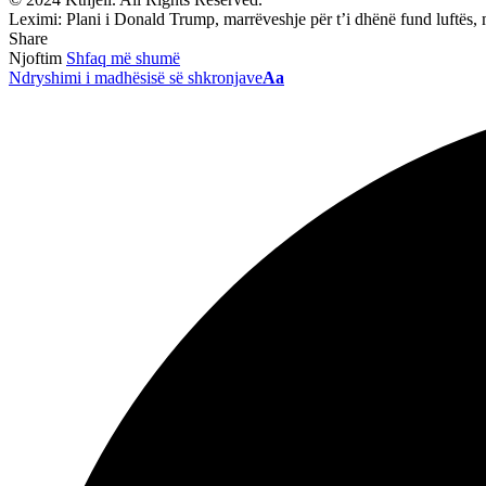
Leximi:
Plani i Donald Trump, marrëveshje për t’i dhënë fund luftës
Share
Njoftim
Shfaq më shumë
Ndryshimi i madhësisë së shkronjave
Aa