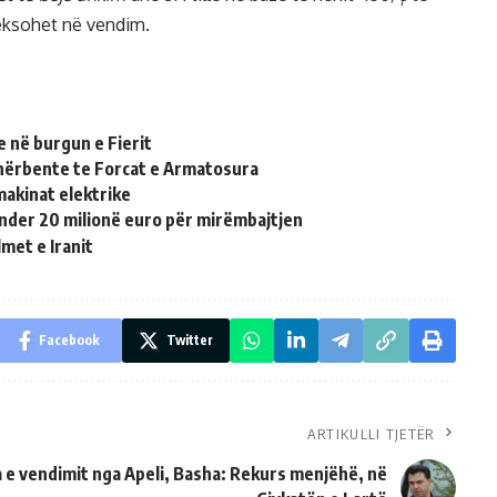
heksohet në vendim.
 në burgun e Fierit
shërbente te Forcat e Armatosura
makinat elektrike
nder 20 milionë euro për mirëmbajtjen
met e Iranit
Facebook
Twitter
ARTIKULLI TJETËR
 e vendimit nga Apeli, Basha: Rekurs menjëhë, në