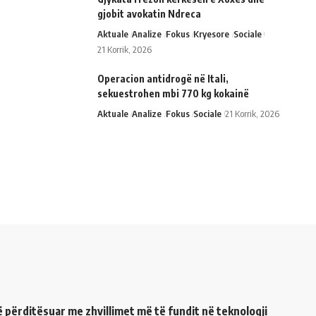
gjobit avokatin Ndreca
Aktuale
Analize
Fokus
Kryesore
Sociale
21 Korrik, 2026
Operacion antidrogë në Itali,
sekuestrohen mbi 770 kg kokainë
Aktuale
Analize
Fokus
Sociale
21 Korrik, 2026
ë përditësuar me zhvillimet më të fundit në teknologji