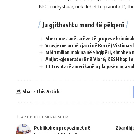
KPC, i ndryshuar, nuk duhet të pranohet”, t
Ju gjithashtu mund të pëlqeni
Sherr mes anëtarëve të grupeve kriminale
Vrasje me armë zjarri në Korçë/ Viktima 
Mbi 1 milion makina në Shqipëri, shtohen 
Anijet-gjeneratorë në Vlorë/ KESH hap te
100 ushtarë amerikanë u plagosën nga sul
Share This Article
ARTIKULLI I MËPARSHËM
Publikohen propozimet në
Zbardhja