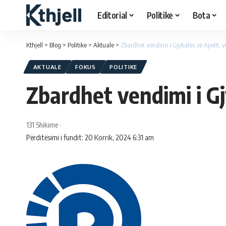
Editorial
Politike
Bota
Kthjell
>
Blog
>
Politike
>
Aktuale
>
Zbardhet vendimi i Gjykatës së Apelit, vu
AKTUALE
FOKUS
POLITIKE
Zbardhet vendimi i Gj
131 Shikime
Përditësimi i fundit: 20 Korrik, 2024 6:31 am