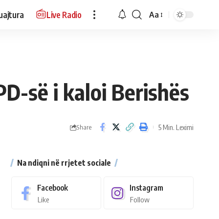
uajtura
Live Radio
Aa
PD-së i kaloi Berishës
5 Min. Leximi
Share
Na ndiqni në rrjetet sociale
Facebook
Instagram
Like
Follow