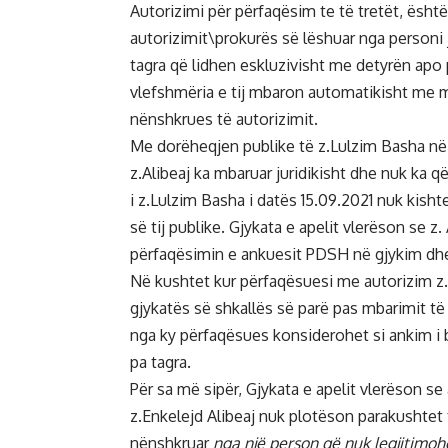
Autorizimi për përfaqësim te të tretët, ësh
autorizimit\prokurës së lëshuar nga personi 
tagra që lidhen eskluzivisht me detyrën apo p
vlefshmëria e tij mbaron automatikisht me
nënshkrues të autorizimit.
Me dorëheqjen publike të z.Lulzim Basha në d
z.Alibeaj ka mbaruar juridikisht dhe nuk ka q
i z.Lulzim Basha i datës 15.09.2021 nuk kish
së tij publike. Gjykata e apelit vlerëson se z
përfaqësimin e ankuesit PDSH në gjykim dhe 
Në kushtet kur përfaqësuesi me autorizim z.
gjykatës së shkallës së parë pas mbarimit të e
nga ky përfaqësues konsiderohet si ankim i 
pa tagra.
Për sa më sipër, Gjykata e apelit vlerëson s
z.Enkelejd Alibeaj nuk plotëson parakushtet 
nënshkruar
nga një person që nuk legjitimoh