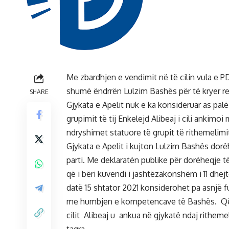
Me zbardhjen e vendimit në të cilin vula e PD
shumë ëndrrën Lulzim Bashës për të kryer re
SHARE
Gjykata e Apelit nuk e ka konsideruar as pal
grupimit të tij Enkelejd Alibeaj i cili ankim
ndryshimet statuore të grupit të rithemelimi
Gjykata e Apelit i kujton Lulzim Bashës do
parti. Me deklaratën publike për dorëheqje t
që i bëri kuvendi i jashtëzakonshëm i 11 dhej
datë 15 shtator 2021 konsiderohet pa asnjë 
me humbjen e kompetencave të Bashës. Që d
cilit Alibeaj u ankua në gjykatë ndaj ritheme