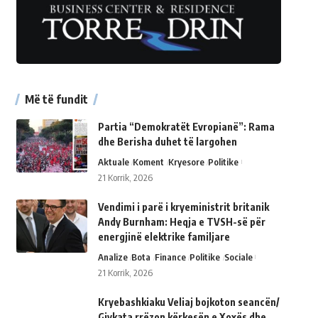
Më të fundit
Partia “Demokratët Evropianë”: Rama
dhe Berisha duhet të largohen
Aktuale
Koment
Kryesore
Politike
21 Korrik, 2026
Vendimi i parë i kryeministrit britanik
Andy Burnham: Heqja e TVSH-së për
energjinë elektrike familjare
Analize
Bota
Finance
Politike
Sociale
21 Korrik, 2026
Kryebashkiaku Veliaj bojkoton seancën/
Gjykata rrëzon kërkesën e Xoxës dhe