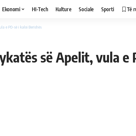
Ekonomi
HI-Tech
Kulture
Sociale
Sporti
Të r
la e PD-së i kaloi Berishës
ykatës së Apelit, vula e 