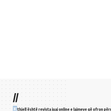
//
K
thjell është revista juaj online e lajmeve që ofron p