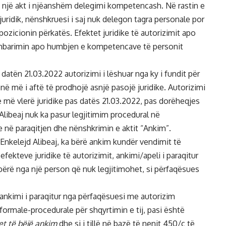
të një akt i njëanshëm delegimi kompetencash. Në rastin e
juridik, nënshkruesi i saj nuk delegon tagra personale por
ozicionin përkatës. Efektet juridike të autorizimit apo
 mbarimin apo humbjen e kompetencave të personit
atën 21.03.2022 autorizimi i lëshuar nga ky i fundit për
ënë më i aftë të prodhojë asnjë pasojë juridike. Autorizimi
te më vlerë juridike pas datës 21.03.2022, pas dorëheqjes
. Alibeaj nuk ka pasur legjitimim procedural në
në paraqitjen dhe nënshkrimin e aktit “Ankim”.
Enkelejd Alibeaj, ka bërë ankim kundër vendimit të
fekteve juridike të autorizimit, ankimi/apeli i paraqitur
bërë nga një person që nuk legjitimohet, si përfaqësues
e ankimi i paraqitur nga përfaqësuesi me autorizim
formale-procedurale për shqyrtimin e tij, pasi është
et të bëjë ankim
dhe si i tillë në bazë të nenit 450/ç të