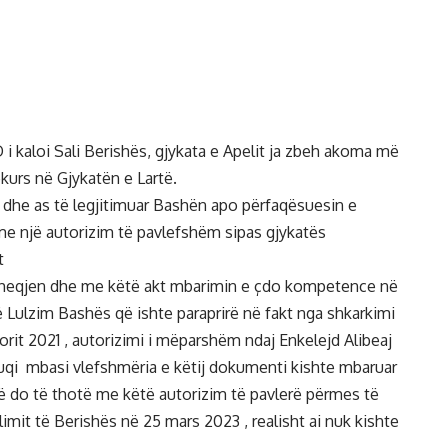
 i kaloi Sali Berishës, gjykata e Apelit ja zbeh akoma më
kurs në Gjykatën e Lartë.
ë dhe as të legjitimuar Bashën apo përfaqësuesin e
oi me një autorizim të pavlefshëm sipas gjykatës
t
rëheqjen dhe me këtë akt mbarimin e çdo kompetence në
ë Lulzim Bashës që ishte paraprirë në fakt nga shkarkimi
torit 2021 , autorizimi i mëparshëm ndaj Enkelejd Alibeaj
fuqi mbasi vlefshmëria e këtij dokumenti kishte mbaruar
o të thotë me këtë autorizim të pavlerë përmes të
limit të Berishës në 25 mars 2023 , realisht ai nuk kishte