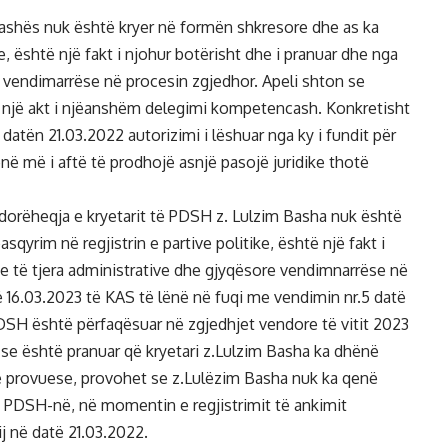
Bashës nuk është kryer në formën shkresore dhe as ka
ke, është një fakt i njohur botërisht dhe i pranuar dhe nga
e vendimarrëse në procesin zgjedhor. Apeli shton se
të një akt i njëanshëm delegimi kompetencash. Konkretisht
atën 21.03.2022 autorizimi i lëshuar nga ky i fundit për
enë më i aftë të prodhojë asnjë pasojë juridike thotë
 dorëheqja e kryetarit të PDSH z. Lulzim Basha nuk është
qyrim në regjistrin e partive politike, është një fakt i
ne të tjera administrative dhe gjyqësore vendimnarrëse në
ë 16.03.2023 të KAS të lënë në fuqi me vendimin nr.5 datë
DSH është përfaqësuar në zgjedhjet vendore të vitit 2023
 se është pranuar që kryetari z.Lulzim Basha ka dhënë
e provuese, provohet se z.Lulëzim Basha nuk ka qenë
ët PDSH-në, në momentin e regjistrimit të ankimit
j në datë 21.03.2022.