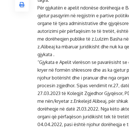
tagra.
Për gjykatën e apelit ndonëse dorëheqja e 
gjetur pasqyrim në regjistrin e partive politi
organe të tjera administrative dhe gjyqësor
autorizimi për përfaqësim te të tretët, ësh
me dorëheqjen publike të z.Lulzim Basha në d
z.Alibeaj ka mbaruar juridikisht dhe nuk ka q
gjykata .
“Gjykata e Apelit vlerëson se pavarësisht se
kryer në formën shkresore dhe as ka gjetur pas
njohur botërisht dhe i pranuar dhe nga orga
procesin zgjedhor. Sipas vendimit nr.27, dat
27.03.2023 të Kolegjit Zgjedhor Gjyqësor, P
me nën/kryetar z.Enkelejd Alibeaj, për shkak
dorëheqje në datë 21.03.2022. Nga këto akt
organi që përfaqëson juridikisht tek të tret
04.04.2022, pasi është njohur dorëheqja e ti