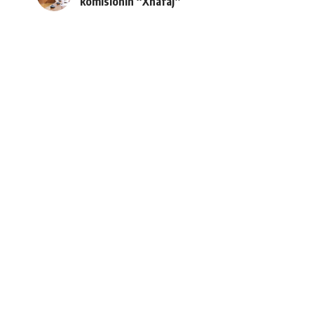
komisionin “Xhafaj”