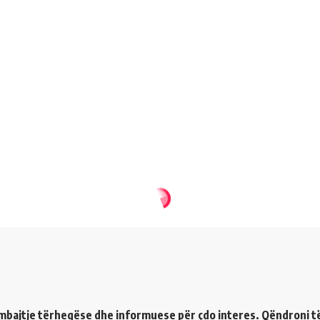
ërmbajtje tërheqëse dhe informuese për çdo interes. Qëndroni t