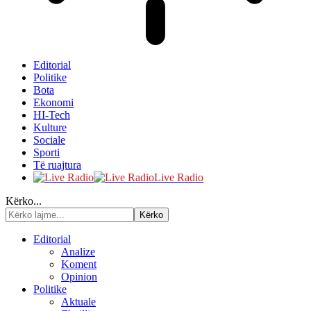
Editorial
Politike
Bota
Ekonomi
HI-Tech
Kulture
Sociale
Sporti
Të ruajtura
Live Radio
Kërko...
Editorial
Analize
Koment
Opinion
Politike
Aktuale