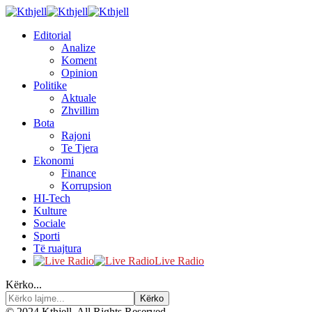
Editorial
Analize
Koment
Opinion
Politike
Aktuale
Zhvillim
Bota
Rajoni
Te Tjera
Ekonomi
Finance
Korrupsion
HI-Tech
Kulture
Sociale
Sporti
Të ruajtura
Live Radio
Kërko...
© 2024 Kthjell. All Rights Reserved.