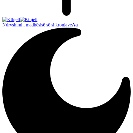
Ndryshimi i madhësisë së shkronjave
Aa