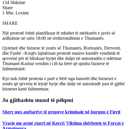
134 Shikime
Share
1 Min. Leximi
SHARE
Një protestë është planifikuar të mbahet të mërkurën e javës së
ardhshme në orën 18:00 në rrethrrotullimin e Thumanës.
Qytetarë dhe biznese të zonës së Thumanës, Borizanës, Dervenit,
dhe Fushë –Krujës lajmëruan protestë masive kundër vendimit të
qeverisë për të bllokuar hyrjet dhe daljet në autostradën e ndërtuar
Thumanë-Kashar vendim i cili ka bërë që qindra biznese të
falimentojnë.
Kjo nuk është protesta e parë e bërë nga banorët dhe bizneset e
zonës që qeveria të lejojë hyrje dhe dalje në autostradë pasi të gjithë
bizneset kanë falimentuar.
Ju gjithashtu mund të pëlqeni
Sherr mes anëtarëve të grupeve kriminale në burgun e Fierit
Vrasje me armë zjarri në Korçë/ Viktima shërbente te Forcat e
Armatosura