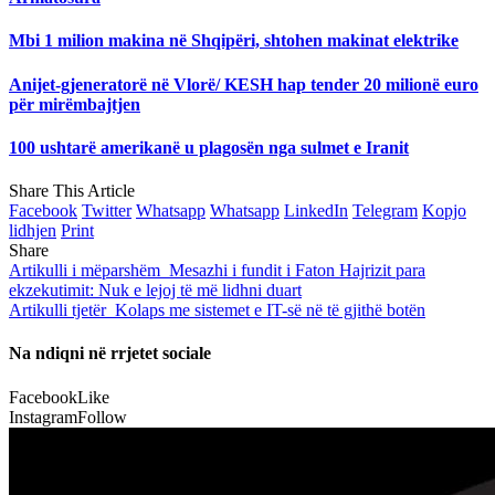
Mbi 1 milion makina në Shqipëri, shtohen makinat elektrike
Anijet-gjeneratorë në Vlorë/ KESH hap tender 20 milionë euro
për mirëmbajtjen
100 ushtarë amerikanë u plagosën nga sulmet e Iranit
Share This Article
Facebook
Twitter
Whatsapp
Whatsapp
LinkedIn
Telegram
Kopjo
lidhjen
Print
Share
Artikulli i mëparshëm
Mesazhi i fundit i Faton Hajrizit para
ekzekutimit: Nuk e lejoj të më lidhni duart
Artikulli tjetër
Kolaps me sistemet e IT-së në të gjithë botën
Na ndiqni në rrjetet sociale
Facebook
Like
Instagram
Follow