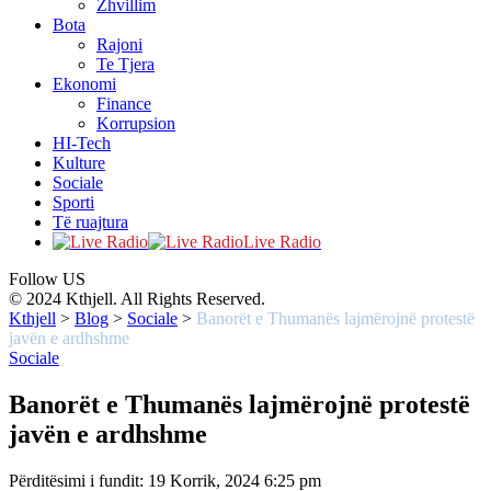
Zhvillim
Bota
Rajoni
Te Tjera
Ekonomi
Finance
Korrupsion
HI-Tech
Kulture
Sociale
Sporti
Të ruajtura
Live Radio
Follow US
© 2024 Kthjell. All Rights Reserved.
Kthjell
>
Blog
>
Sociale
>
Banorët e Thumanës lajmërojnë protestë
javën e ardhshme
Sociale
Banorët e Thumanës lajmërojnë protestë
javën e ardhshme
Përditësimi i fundit: 19 Korrik, 2024 6:25 pm