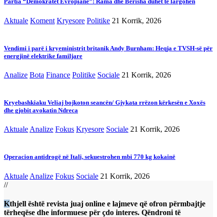
Partia “Demokratët Evropianë”: Rama dhe Berisha duhet të largohen
Aktuale
Koment
Kryesore
Politike
21 Korrik, 2026
Vendimi i parë i kryeministrit britanik Andy Burnham: Heqja e TVSH-së për
energjinë elektrike familjare
Analize
Bota
Finance
Politike
Sociale
21 Korrik, 2026
Kryebashkiaku Veliaj bojkoton seancën/ Gjykata rrëzon kërkesën e Xoxës
dhe gjobit avokatin Ndreca
Aktuale
Analize
Fokus
Kryesore
Sociale
21 Korrik, 2026
Operacion antidrogë në Itali, sekuestrohen mbi 770 kg kokainë
Aktuale
Analize
Fokus
Sociale
21 Korrik, 2026
//
Kthjell është revista juaj online e lajmeve që ofron përmbajtje
tërheqëse dhe informuese për çdo interes. Qëndroni të