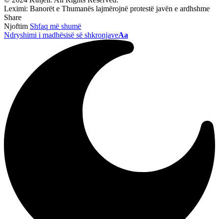
Leximi:
Banorët e Thumanës lajmërojnë protestë javën e ardhshme
Share
Njoftim
Shfaq më shumë
Ndryshimi i madhësisë së shkronjave
Aa