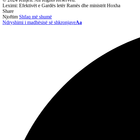
Leximi:
Efektivët e Gardës letër Ramës dhe ministrit Hoxha
Share
Njoftim
Shfaq më shumë
Ndryshimi i madhësisë së shkronjave
Aa