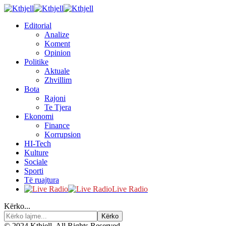
Editorial
Analize
Koment
Opinion
Politike
Aktuale
Zhvillim
Bota
Rajoni
Te Tjera
Ekonomi
Finance
Korrupsion
HI-Tech
Kulture
Sociale
Sporti
Të ruajtura
Live Radio
Kërko...
© 2024 Kthjell. All Rights Reserved.