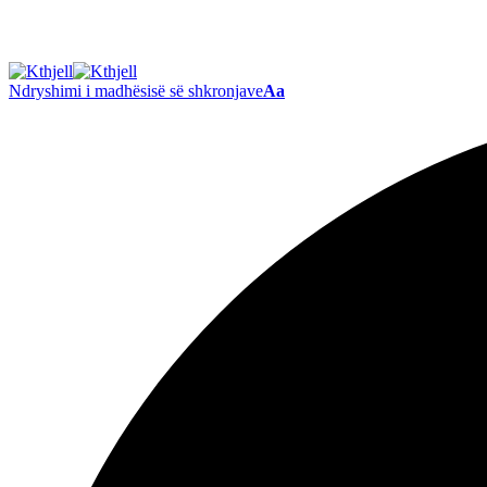
Ndryshimi i madhësisë së shkronjave
Aa