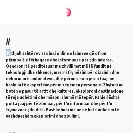
//
K
thjell është revista juaj online e lajmeve që ofron
përmbajtje tërheqëse dhe informuese për çdo interes.
Qëndroni të përditësuar me zhvillimet më të fundit në
teknologji dhe shkencë, merrni frymëzim për dizajnin dhe
dekorimin e ambienteve, dhe përmirësoni jetën tuaj me
këshilla të ekspertëve për mirëqenien personale. Zhytuni në
botën e pasur të artit dhe kulturës, eksploroni destinacione
të reja udhëtimi dhe mësoni shumë më tepër. Kthjell është
porta juaj për të zbuluar, për t’u informuar dhe për t’u
frymëzuar çdo ditë. Bashkohuni me ne në këtë udhëtim të
vazhdueshëm eksplorimi dhe zbulimi.