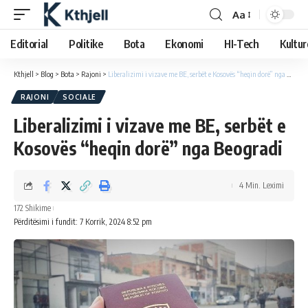
Aa
Editorial
Politike
Bota
Ekonomi
HI-Tech
Kultur
Kthjell
>
Blog
>
Bota
>
Rajoni
>
Liberalizimi i vizave me BE, serbët e Kosovës “heqin dorë” nga Beogradi
RAJONI
SOCIALE
Liberalizimi i vizave me BE, serbët e
Kosovës “heqin dorë” nga Beogradi
4 Min. Leximi
172 Shikime
Përditësimi i fundit: 7 Korrik, 2024 8:52 pm