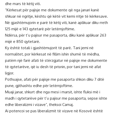
dhe mars të këtij viti.
“Kërkesat për pajisje me dokumente që nga janari kanë
shkuar në ngritje, kështu që këtë vit kemi rritje të kërkesave.
Në gjashtëmujorin e parë të këtij viti, kanë aplikuar diku rreth
125 mijë e 143 qytetarë për letërnjoftime.
Ndërsa, për t’u pajisur me pasaporta, diku kanë aplikuar 263
mijë e 850 qytetarë.
Ky është totali i gjashtëmujorit të parë. Tani jemi në
normalitet, por kërkesat në fillim ishin shumë të mëdha,
patëm një farë afati të stërzgjatur në pajisje me dokumente
të qytetarëve, që iu desh të prisnin, por tani jemi në afat
ligjor.
Pothuajse, afati për pajisje me pasaporta shkon diku 7 ditë
pune, gjithashtu edhe për letërnjoftime.
Muaji janar, shkurt dhe nga mesi i marsit, ishte fluksi më i
madh i qytetarëve për t’u pajisur me pasaporta, sepse ishte
edhe liberalizmi i vizave”, theksoi Camaj.
Ai potencoi se pas liberalizmit të vizave në Kosovë është