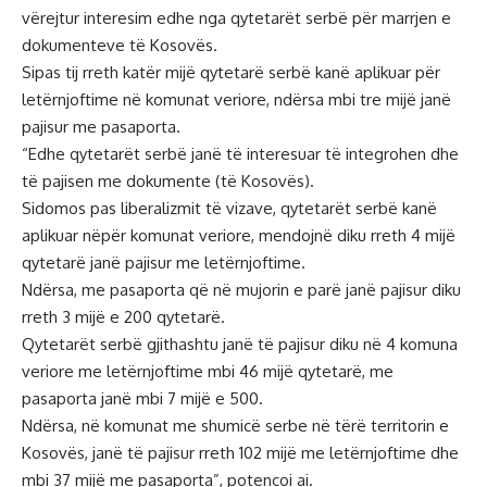
vërejtur interesim edhe nga qytetarët serbë për marrjen e
dokumenteve të Kosovës.
Sipas tij rreth katër mijë qytetarë serbë kanë aplikuar për
letërnjoftime në komunat veriore, ndërsa mbi tre mijë janë
pajisur me pasaporta.
“Edhe qytetarët serbë janë të interesuar të integrohen dhe
të pajisen me dokumente (të Kosovës).
Sidomos pas liberalizmit të vizave, qytetarët serbë kanë
aplikuar nëpër komunat veriore, mendojnë diku rreth 4 mijë
qytetarë janë pajisur me letërnjoftime.
Ndërsa, me pasaporta që në mujorin e parë janë pajisur diku
rreth 3 mijë e 200 qytetarë.
Qytetarët serbë gjithashtu janë të pajisur diku në 4 komuna
veriore me letërnjoftime mbi 46 mijë qytetarë, me
pasaporta janë mbi 7 mijë e 500.
Ndërsa, në komunat me shumicë serbe në tërë territorin e
Kosovës, janë të pajisur rreth 102 mijë me letërnjoftime dhe
mbi 37 mijë me pasaporta”, potencoi ai.