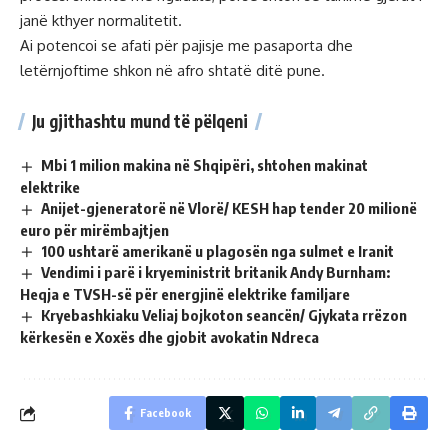
janë kthyer normalitetit.
Ai potencoi se afati për pajisje me pasaporta dhe
letërnjoftime shkon në afro shtatë ditë pune.
Ju gjithashtu mund të pëlqeni
Mbi 1 milion makina në Shqipëri, shtohen makinat
elektrike
Anijet-gjeneratorë në Vlorë/ KESH hap tender 20 milionë
euro për mirëmbajtjen
100 ushtarë amerikanë u plagosën nga sulmet e Iranit
Vendimi i parë i kryeministrit britanik Andy Burnham:
Heqja e TVSH-së për energjinë elektrike familjare
Kryebashkiaku Veliaj bojkoton seancën/ Gjykata rrëzon
kërkesën e Xoxës dhe gjobit avokatin Ndreca
Facebook