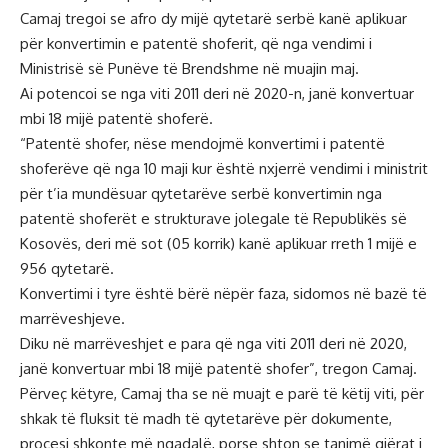
Camaj tregoi se afro dy mijë qytetarë serbë kanë aplikuar
për konvertimin e patentë shoferit, që nga vendimi i
Ministrisë së Punëve të Brendshme në muajin maj.
Ai potencoi se nga viti 2011 deri në 2020-n, janë konvertuar
mbi 18 mijë patentë shoferë.
“Patentë shofer, nëse mendojmë konvertimi i patentë
shoferëve që nga 10 maji kur është nxjerrë vendimi i ministrit
për t’ia mundësuar qytetarëve serbë konvertimin nga
patentë shoferët e strukturave jolegale të Republikës së
Kosovës, deri më sot (05 korrik) kanë aplikuar rreth 1 mijë e
956 qytetarë.
Konvertimi i tyre është bërë nëpër faza, sidomos në bazë të
marrëveshjeve.
Diku në marrëveshjet e para që nga viti 2011 deri në 2020,
janë konvertuar mbi 18 mijë patentë shofer”, tregon Camaj.
Përveç këtyre, Camaj tha se në muajt e parë të këtij viti, për
shkak të fluksit të madh të qytetarëve për dokumente,
procesi shkonte më ngadalë, porse shton se tanimë gjërat i