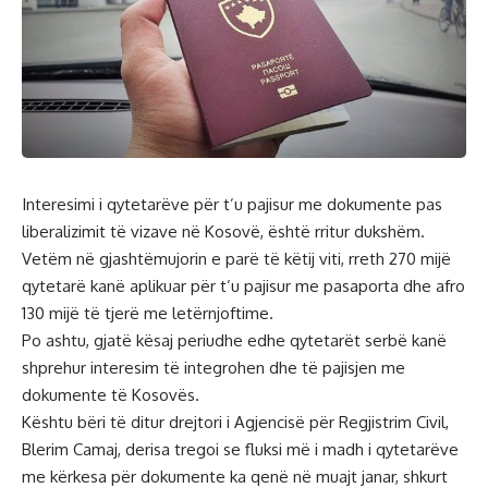
Interesimi i qytetarëve për t’u pajisur me dokumente pas
liberalizimit të vizave në Kosovë, është rritur dukshëm.
Vetëm në gjashtëmujorin e parë të këtij viti, rreth 270 mijë
qytetarë kanë aplikuar për t’u pajisur me pasaporta dhe afro
130 mijë të tjerë me letërnjoftime.
Po ashtu, gjatë kësaj periudhe edhe qytetarët serbë kanë
shprehur interesim të integrohen dhe të pajisjen me
dokumente të Kosovës.
Kështu bëri të ditur drejtori i Agjencisë për Regjistrim Civil,
Blerim Camaj, derisa tregoi se fluksi më i madh i qytetarëve
me kërkesa për dokumente ka qenë në muajt janar, shkurt