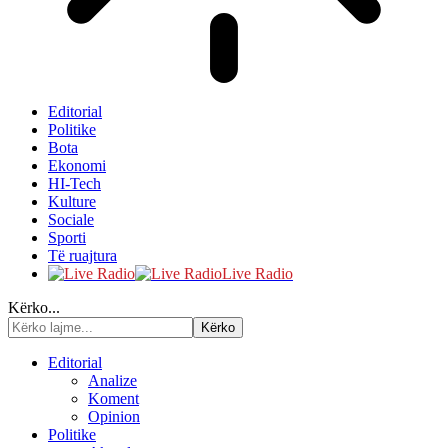
Editorial
Politike
Bota
Ekonomi
HI-Tech
Kulture
Sociale
Sporti
Të ruajtura
Live Radio
Kërko...
Editorial
Analize
Koment
Opinion
Politike