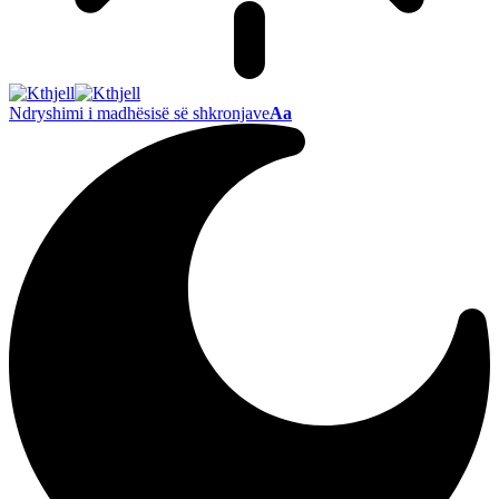
Ndryshimi i madhësisë së shkronjave
Aa