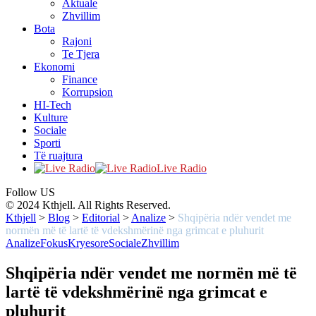
Aktuale
Zhvillim
Bota
Rajoni
Te Tjera
Ekonomi
Finance
Korrupsion
HI-Tech
Kulture
Sociale
Sporti
Të ruajtura
Live Radio
Follow US
© 2024 Kthjell. All Rights Reserved.
Kthjell
>
Blog
>
Editorial
>
Analize
>
Shqipëria ndër vendet me
normën më të lartë të vdekshmërinë nga grimcat e pluhurit
Analize
Fokus
Kryesore
Sociale
Zhvillim
Shqipëria ndër vendet me normën më të
lartë të vdekshmërinë nga grimcat e
pluhurit