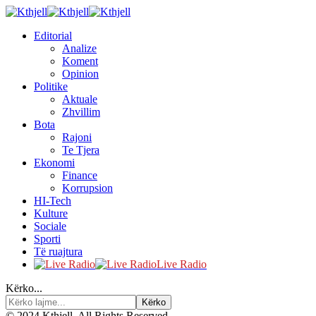
Editorial
Analize
Koment
Opinion
Politike
Aktuale
Zhvillim
Bota
Rajoni
Te Tjera
Ekonomi
Finance
Korrupsion
HI-Tech
Kulture
Sociale
Sporti
Të ruajtura
Live Radio
Kërko...
© 2024 Kthjell. All Rights Reserved.