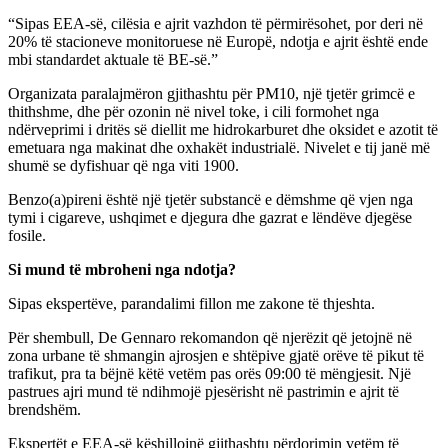
“Sipas EEA-së, cilësia e ajrit vazhdon të përmirësohet, por deri në
20% të stacioneve monitoruese në Europë, ndotja e ajrit është ende
mbi standardet aktuale të BE-së.”
Organizata paralajmëron gjithashtu për PM10, një tjetër grimcë e
thithshme, dhe për ozonin në nivel toke, i cili formohet nga
ndërveprimi i dritës së diellit me hidrokarburet dhe oksidet e azotit të
emetuara nga makinat dhe oxhakët industrialë. Nivelet e tij janë më
shumë se dyfishuar që nga viti 1900.
Benzo(a)pireni është një tjetër substancë e dëmshme që vjen nga
tymi i cigareve, ushqimet e djegura dhe gazrat e lëndëve djegëse
fosile.
Si mund të mbroheni nga ndotja?
Sipas ekspertëve, parandalimi fillon me zakone të thjeshta.
Për shembull, De Gennaro rekomandon që njerëzit që jetojnë në
zona urbane të shmangin ajrosjen e shtëpive gjatë orëve të pikut të
trafikut, pra ta bëjnë këtë vetëm pas orës 09:00 të mëngjesit. Një
pastrues ajri mund të ndihmojë pjesërisht në pastrimin e ajrit të
brendshëm.
Ekspertët e EEA-së këshillojnë gjithashtu përdorimin vetëm të