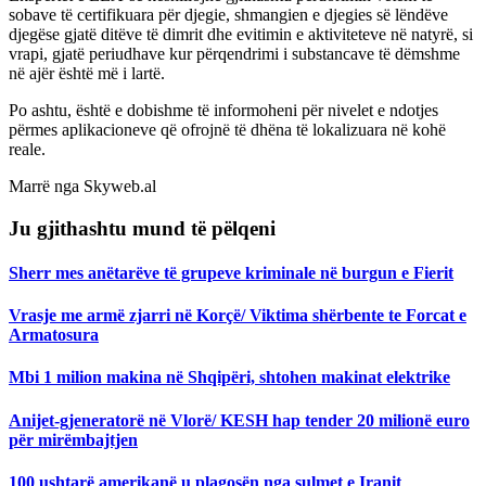
sobave të certifikuara për djegie, shmangien e djegies së lëndëve
djegëse gjatë ditëve të dimrit dhe evitimin e aktiviteteve në natyrë, si
vrapi, gjatë periudhave kur përqendrimi i substancave të dëmshme
në ajër është më i lartë.
Po ashtu, është e dobishme të informoheni për nivelet e ndotjes
përmes aplikacioneve që ofrojnë të dhëna të lokalizuara në kohë
reale.
Marrë nga Skyweb.al
Ju gjithashtu mund të pëlqeni
Sherr mes anëtarëve të grupeve kriminale në burgun e Fierit
Vrasje me armë zjarri në Korçë/ Viktima shërbente te Forcat e
Armatosura
Mbi 1 milion makina në Shqipëri, shtohen makinat elektrike
Anijet-gjeneratorë në Vlorë/ KESH hap tender 20 milionë euro
për mirëmbajtjen
100 ushtarë amerikanë u plagosën nga sulmet e Iranit