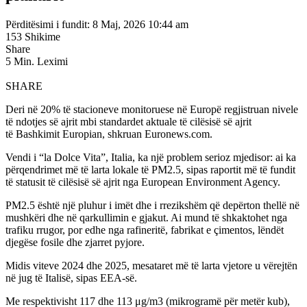
Përditësimi i fundit: 8 Maj, 2026 10:44 am
153 Shikime
Share
5 Min. Leximi
SHARE
Deri në 20% të stacioneve monitoruese në Europë regjistruan nivele
të ndotjes së ajrit mbi standardet aktuale të cilësisë së ajrit
të
Bashkimit Europian, shkruan Euronews.com.
Vendi i “la Dolce Vita”, Italia, ka një problem serioz mjedisor: ai ka
përqendrimet më të larta lokale të PM2.5, sipas raportit më të fundit
të statusit të cilësisë së ajrit nga
European Environment Agency
.
PM2.5 është një pluhur i imët dhe i rrezikshëm që depërton thellë në
mushkëri dhe në qarkullimin e gjakut. Ai mund të shkaktohet nga
trafiku rrugor, por edhe nga rafineritë, fabrikat e çimentos, lëndët
djegëse fosile dhe zjarret pyjore.
Midis viteve 2024 dhe 2025, mesataret më të larta vjetore u vërejtën
në jug të Italisë, sipas EEA-së.
Me respektivisht 117 dhe 113 μg/m3 (mikrogramë për metër kub),