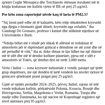
qytetet Ceglie Messapica dhe Torchiarolo shënuan rezultatet më të
këqija krahasuar me kufirin vjetor të BE-së prej 25 μg/m3.
Pse këto zona raportojnë nivele kaq të larta të PM2.5?
“Siç kemi parë edhe në të kaluarën, këto rritje shkaktohen kryesisht
nga djegia e biomasës gjatë dimrit, kryesisht nga oxhakët,” tha
Gianluigi De Gennaro, profesor i kimisë dhe ndikimit mjedisor në
Universitetin e Barit.
“Ndotja bëhet më e rëndë për shkak të aftësisë së reduktuar të
atmosferës për të shpërndarë grimcat e dëmshme në atë zonë dhe në
atë periudhë të vitit,” tha ai, duke shtuar se kjo lidhet me një shtresë
më të ulët dhe më të dendur kufitare planetare, pjesa më e ulët e
atmosferës së Tokës, që shtrihet deri në rreth 3,000 metra.
Veriu i Italisë — zona kryesore industriale e vendit, paraqet një tjetër
grup shqetësues, me një dendësi të lartë vendesh ku nivelet vjetore të
grimcave qëndrojnë pranë pragut prej 25 μg/m3.
Gjatë së njëjtës periudhë 2024–2025, përveç Italisë, rajone në tetë
vende tejkaluan kufirin, përkatësisht Polonia, Kroacia, Bosnjë dhe
Hercegovina, Serbia, Maqedonia e Veriut, Rumania, Turqia dhe
madje edhe Danimarka, ku një stacion në Kopenhagë regjistroi një
nivel alarmues prej 95 μg/m3.