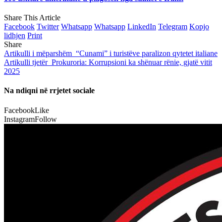
Share This Article
Facebook
Twitter
Whatsapp
Whatsapp
LinkedIn
Telegram
Kopjo
lidhjen
Print
Share
Artikulli i mëparshëm
“Cunami” i turistëve paralizon qytetet italiane
Artikulli tjetër
Prokuroria: Korrupsioni ka shënuar rënie, gjatë vitit
2025
Na ndiqni në rrjetet sociale
Facebook
Like
Instagram
Follow