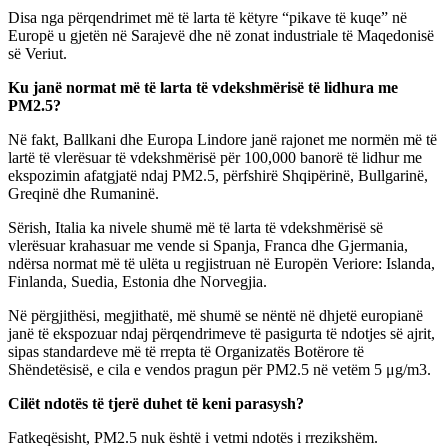
Disa nga përqendrimet më të larta të këtyre “pikave të kuqe” në
Europë u gjetën në Sarajevë dhe në zonat industriale të Maqedonisë
së Veriut.
Ku janë normat më të larta të vdekshmërisë të lidhura me
PM2.5?
Në fakt, Ballkani dhe Europa Lindore janë rajonet me normën më të
lartë të vlerësuar të vdekshmërisë për 100,000 banorë të lidhur me
ekspozimin afatgjatë ndaj PM2.5, përfshirë Shqipërinë, Bullgarinë,
Greqinë dhe Rumaninë.
Sërish, Italia ka nivele shumë më të larta të vdekshmërisë së
vlerësuar krahasuar me vende si Spanja, Franca dhe Gjermania,
ndërsa normat më të ulëta u regjistruan në Europën Veriore: Islanda,
Finlanda, Suedia, Estonia dhe Norvegjia.
Në përgjithësi, megjithatë, më shumë se nëntë në dhjetë europianë
janë të ekspozuar ndaj përqendrimeve të pasigurta të ndotjes së ajrit,
sipas standardeve më të rrepta të Organizatës Botërore të
Shëndetësisë, e cila e vendos pragun për PM2.5 në vetëm 5 μg/m3.
Cilët ndotës të tjerë duhet të keni parasysh?
Fatkeqësisht, PM2.5 nuk është i vetmi ndotës i rrezikshëm.