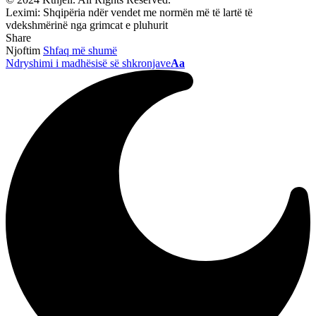
Leximi:
Shqipëria ndër vendet me normën më të lartë të
vdekshmërinë nga grimcat e pluhurit
Share
Njoftim
Shfaq më shumë
Ndryshimi i madhësisë së shkronjave
Aa