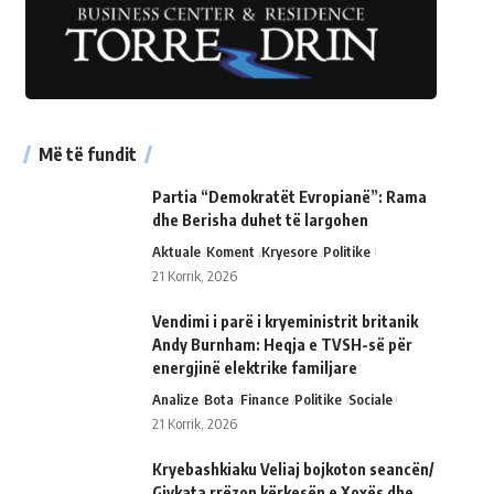
Më të fundit
Partia “Demokratët Evropianë”: Rama
dhe Berisha duhet të largohen
Aktuale
Koment
Kryesore
Politike
21 Korrik, 2026
Vendimi i parë i kryeministrit britanik
Andy Burnham: Heqja e TVSH-së për
energjinë elektrike familjare
Analize
Bota
Finance
Politike
Sociale
21 Korrik, 2026
Kryebashkiaku Veliaj bojkoton seancën/
Gjykata rrëzon kërkesën e Xoxës dhe