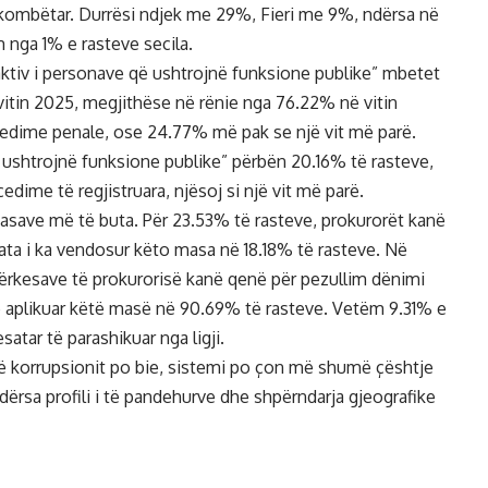
 kombëtar. Durrësi ndjek me 29%, Fieri me 9%, ndërsa në
m nga 1% e rasteve secila.
 aktiv i personave që ushtrojnë funksione publike” mbetet
itin 2025, megjithëse në rënie nga 76.22% në vitin
ocedime penale, ose 24.77% më pak se një vit më parë.
 ushtrojnë funksione publike” përbën 20.16% të rasteve,
edime të regjistruara, njësoj si një vit më parë.
 masave më të buta. Për 23.53% të rasteve, prokurorët kanë
ata i ka vendosur këto masa në 18.18% të rasteve. Në
rkesave të prokurorisë kanë qenë për pezullim dënimi
ë aplikuar këtë masë në 90.69% të rasteve. Vetëm 9.31% e
ar të parashikuar nga ligji.
të korrupsionit po bie, sistemi po çon më shumë çështje
rsa profili i të pandehurve dhe shpërndarja gjeografike