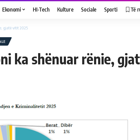
Ekonomi
HI-Tech
Kulture
Sociale
Sporti
Të r
, gjatë vitit 2025
ALE
ni ka shënuar rënie, gjat