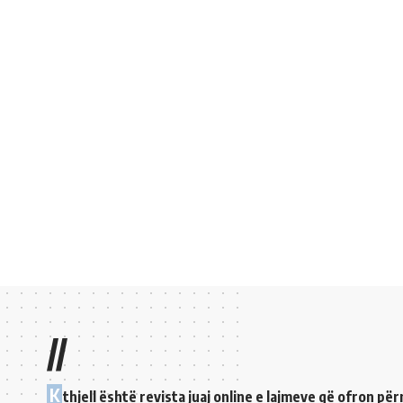
//
K
thjell është revista juaj online e lajmeve që ofron p