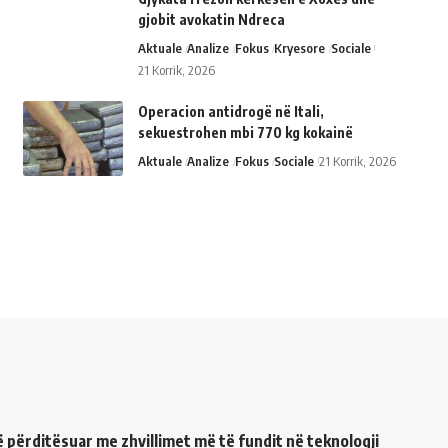
gjobit avokatin Ndreca
Aktuale
Analize
Fokus
Kryesore
Sociale
21 Korrik, 2026
Operacion antidrogë në Itali,
sekuestrohen mbi 770 kg kokainë
Aktuale
Analize
Fokus
Sociale
21 Korrik, 2026
ë përditësuar me zhvillimet më të fundit në teknologji