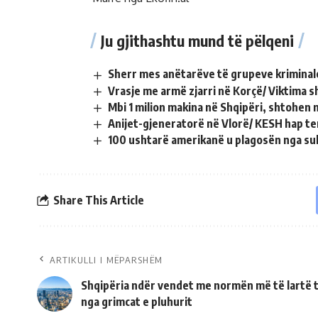
Ju gjithashtu mund të pëlqeni
Sherr mes anëtarëve të grupeve kriminale
Vrasje me armë zjarri në Korçë/ Viktima 
Mbi 1 milion makina në Shqipëri, shtohen 
Anijet-gjeneratorë në Vlorë/ KESH hap te
100 ushtarë amerikanë u plagosën nga sul
Share This Article
ARTIKULLI I MËPARSHËM
Shqipëria ndër vendet me normën më të lartë
nga grimcat e pluhurit