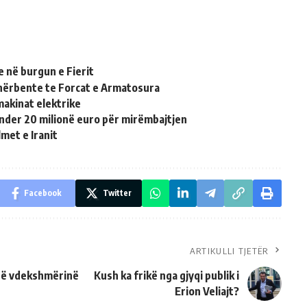
 në burgun e Fierit
shërbente te Forcat e Armatosura
makinat elektrike
nder 20 milionë euro për mirëmbajtjen
met e Iranit
Facebook
Twitter
ARTIKULLI TJETËR
 të vdekshmërinë
Kush ka frikë nga gjyqi publik i
Erion Veliajt?