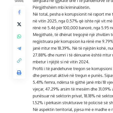
dërguara në gjykatë dhe i të pandehurve të dën
SHARE
Përgjithshëm mbi kriminalitetin.
Në total, pesha e korrupsionit në raport me
në vitin 2025, nga 0.57% që ishte një vit më p
rënë në 5.46 për 100,000 banorë, nga 5.95 n
Megjithatë, të dhënat tregojnë një zhvillim 
regjistruara për korrupsion ka rënë me 9.79
janë rritur me 18.39%. Në të njëjtën kohë, nu
27.88% dhe numri i të dënuarve është rritur 
mbetur i njëjtë si në vitin 2024.
Profili i të pandehurve tregon se korrupsio
dhe personat aktivë në tregun e punës. Sipa
5.41% femra, ndërsa të gjithë janë mbi 18 vjeç
vjeçar, 47.29% arsim të mesëm dhe 31.09% a
punësuar në sektorin privat, 18.18% në sekto
1.52% i përkasin strukturave të policisë së sh
Në aspektin territorial, pjesa më e madhe e 