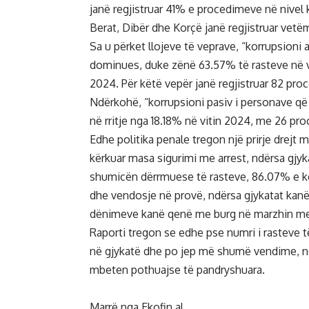
janë regjistruar 41% e procedimeve në nivel
Berat, Dibër dhe Korçë janë regjistruar vetë
Sa u përket llojeve të veprave, “korrupsioni
dominues, duke zënë 63.57% të rasteve në v
2024. Për këtë vepër janë regjistruar 82 pr
Ndërkohë, “korrupsioni pasiv i personave që
në rritje nga 18.18% në vitin 2024, me 26 proc
Edhe politika penale tregon një prirje drejt
kërkuar masa sigurimi me arrest, ndërsa gjyk
shumicën dërrmuese të rasteve, 86.07% e kë
dhe vendosje në provë, ndërsa gjykatat kan
dënimeve kanë qenë me burg në marzhin mesat
Raporti tregon se edhe pse numri i rasteve 
në gjykatë dhe po jep më shumë vendime, ndë
mbeten pothuajse të pandryshuara.
Marrë nga Ekofin.al