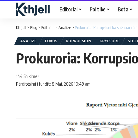
Editorial
Politike
Bota
Kthjell
>
Blog
>
Editorial
>
Analize
>
Prokuroria: Korrupsioni ka shënuar rënie
ANALIZE
FOKUS
KORRUPSION
KRYESORE
SOCI
Prokuroria: Korrupsio
144 Shikime
Përditësimi i fundit: 8 Maj, 2026 10:49 am