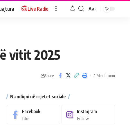
uajtura
Live Radio
Aa
ë vitit 2025
4 Min. Leximi
Share
Na ndiqni në rrjetet sociale
Facebook
Instagram
Like
Follow