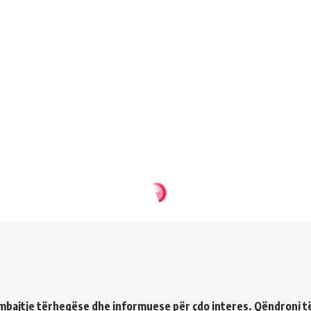
ërmbajtje tërheqëse dhe informuese për çdo interes. Qëndroni t