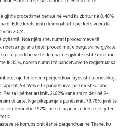
uar është rritur, sipas raportit të Prokurorit të
 të gjitha procedimet penale në vend ka zbritur në 0.48%
arë. Edhe koeficienti i kriminalitetit për këto vepra ka
ë vitin 2024.
të dyfishtë. Nga njëra anë, numri i procedimeve të
%, ndërsa nga ana tjetër procedimet e dërguara në gjykatë
mri i të pandehurve të dërguar në gjykatë është rritur me
me 18.35%, ndërsa numri i të pandehurve të regjistruar ka
ni mbetet një fenomen i përqendruar kryesisht te meshkujt
s raportit, 94.59% e të pandehurve janë meshkuj dhe
. Për sa i përket arsimit, 21.62% kanë arsim deri në 9-
rsim të lartë. Nga pikëpamja e punësimit, 78.78% janë të
rin shtetëror dhe 1.52% janë të papunë, ndërsa një tjetër
tetit.
rasteve të korrupsionit është përqendruar në Tiranë, ku