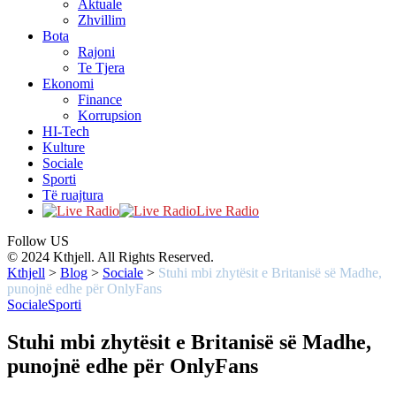
Aktuale
Zhvillim
Bota
Rajoni
Te Tjera
Ekonomi
Finance
Korrupsion
HI-Tech
Kulture
Sociale
Sporti
Të ruajtura
Live Radio
Follow US
© 2024 Kthjell. All Rights Reserved.
Kthjell
>
Blog
>
Sociale
>
Stuhi mbi zhytësit e Britanisë së Madhe,
punojnë edhe për OnlyFans
Sociale
Sporti
Stuhi mbi zhytësit e Britanisë së Madhe,
punojnë edhe për OnlyFans