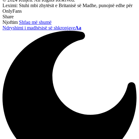
Leximi:
Stuhi mbi zhytësit e Britanisë së Madhe, punojnë edhe për
OnlyFans
Share
Njoftim
Shfaq më shumë
Ndryshimi i madhësisë së shkronjave
Aa