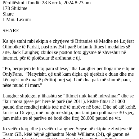
Përditësimi i fundit: 28 Korrik, 2024 8:23 am
178 Shikime
Share
1 Min. Leximi
SHARE
Ka një stuhi mbi ekipin e zhytjeve të Britanisë së Madhe në Lojërat
Olimpike të Parisit, pasi zhytësi i parë britanik fitues i medaljes së
artë, Jack Laugher, zbuloi se poston foto gjysmë të zhveshur në
internet, për të plotësuar të ardhurat e tij.
“Po, përpiqem të fitoj para shtesë,” tha Laugher për llogarinë e tij në
OnlyFans. “Natyrisht, që unë kam diçka që njerëzit e duan dhe me
kënaqësi unë dua të përfitoj prej saj. Unë dua pak më shumë para,
nëse mund t’i marr.”
Laugher shpjegoi gjithashtu se “fitimet nuk kanë ndryshuar” dhe se
“kur mora pjesë për herë të parë (në 2011), kishte fituar 21.000
paund dhe renditej midis tetë më të mirëve në botë. Dhe në atë kohë,
kur isha 16 vjeç, unë po gumëzhitja, por tani jam pothuajse 30 vjeç,
jam midis tre të parëve në botë dhe fitoj 28.000 paund në vit.
Jo vetëm kaq, dhe jo vetëm Laugher. Sepse në ekipin e zhytjeve të
Team GB, këtë bëjnë gjithashtu Noah Williams (24), që garon në