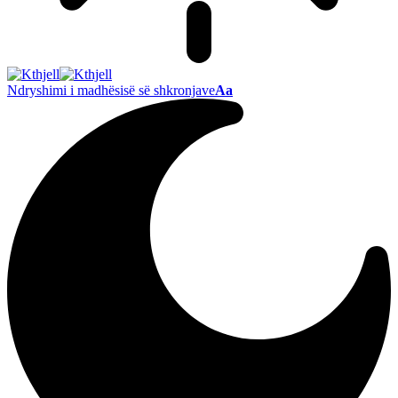
Ndryshimi i madhësisë së shkronjave
Aa