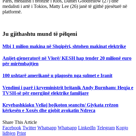
Paris, medalisti i bronztë i Rios, Daniel Goodfellow (27) dhe
medalisti i artë i Tokios, Matty Lee (26) janë të gjithë pjesëtarë në
platformë.
Ju gjithashtu mund të pëlqeni
Mbi 1 milion makina në Shqipëri, shtohen makinat elektrike
Anijet-gjeneratorë në Vlorë/ KESH hap tender 20 milionë euro
për mirëmbajtjen
100 ushtarë amerikanë u plagosën nga sulmet e Iranit
Vendimi i parë i kryeministrit britanik Andy Burnham: Heqja e
TVSH-së për energjinë elektrike familjare
Kryebashkiaku Veliaj bojkoton seancën/ Gjykata rrëzon
kërkesën e Xoxës dhe gjobit avokatin Ndreca
Share This Article
Facebook
Twitter
Whatsapp
Whatsapp
LinkedIn
Telegram
Kopjo
lidhjen
Print