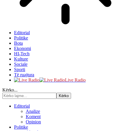
Editorial
Politike
Bota
Ekonomi
HI-Tech
Kulture
Sociale
Sporti
Të ruajtura
Live Radio
Kërko...
Editorial
Analize
Koment
Opinion
Politike