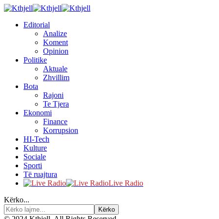
Editorial
Analize
Koment
Opinion
Politike
Aktuale
Zhvillim
Bota
Rajoni
Te Tjera
Ekonomi
Finance
Korrupsion
HI-Tech
Kulture
Sociale
Sporti
Të ruajtura
Live Radio
Kërko...
© 2024 Kthjell. All Rights Reserved.