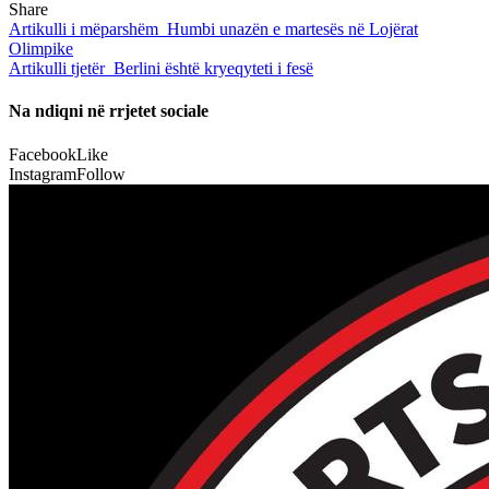
Share
Artikulli i mëparshëm
Humbi unazën e martesës në Lojërat
Olimpike
Artikulli tjetër
Berlini është kryeqyteti i fesë
Na ndiqni në rrjetet sociale
Facebook
Like
Instagram
Follow