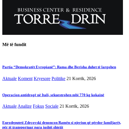
Më të fundit
Partia “Demokratët Evropianë”: Rama dhe Berisha duhet të largohen
Aktuale
Koment
Kryesore
Politike
21 Korrik, 2026
Operacion antidrogë në Itali, sekuestrohen mbi 770 kg kokainë
Aktuale
Analize
Fokus
Sociale
21 Korrik, 2026
Eurodeputeti Zdeçovski denoncon Ramën si njeriun që përdor familjarët,
për të transportuar para jashtë shtetit