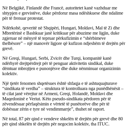
Në Belgjikë, Finlandë dhe Francë, autoritetet kanë vazhduar me
shtypjen e grevistëve, duke përdorur masa ndëshkuese dhe ndalime
për të frenuar protestat.
Ndërkohë, qeveritë në Shqipëri, Hungari, Moldavi, Mal të Zi dhe
Mbretërinë e Bashkuar janë kritikuar për abuzime me ligjin, duke
zgjeruar në mënyrë të tepruar përkufizimin e “shërbimeve
thelbësore” – një manovër ligjore që kufizon ndjeshëm të drejtën për
grevë.
Në Greqi, Hungari, Serbi, Zvicër dhe Turqi, kompanitë kanë
ndërhyrë drejtpërdrejt për të penguar aktivitetin sindikal, duke
dëmtuar mbrojtjen e punonjësve dhe duke nënminuar organizimin
kolektiv.
Një tjetër fenomen shqetësues është shfaqja e të ashtuquajturave
“sindikata të verdha” – struktura të kontrolluara nga punëdhënësit –
të cilat janë vërejtur në Armeni, Greqi, Holandë, Moldavi dhe
Maqedoninë e Veriut. Këto pseudo-sindikata përdoren për të
zëvendësuar përfaqësimin e vërtetë të punëtorëve dhe për të
dobësuar zërin e tyre në vendimmarrje”, thuhet në raport.
Në total, 87 për qind e vendeve shkelën të drejtën për grevë dhe 80
për qind shkelën të drejtën për negocim kolektiv, tha ITUC.