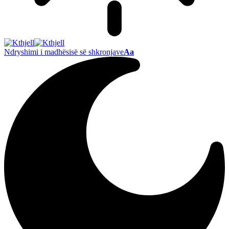
Ndryshimi i madhësisë së shkronjave
Aa