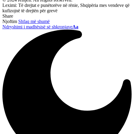
Leximi:
Të drejtat e punëtorëve në rënie, Shqipëria mes vendeve që
kufizojnë të drejtën për grevë
Share
Njoftim
Shfaq më shumë
Ndryshimi i madhësisë së shkronjave
Aa