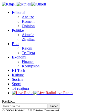
Editorial
Analize
Koment
Opinion
Politike
Aktuale
Zhvillim
Bota
Rajoni
Te Tjera
Ekonomi
Finance
Korrupsion
HI-Tech
Kulture
Sociale
Sporti
Të ruajtura
Live Radio
Kërko...
© 2024 Kthjell. All Rights Reserved.