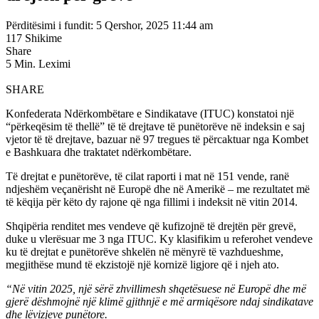
Përditësimi i fundit: 5 Qershor, 2025 11:44 am
117 Shikime
Share
5 Min. Leximi
SHARE
Konfederata Ndërkombëtare e Sindikatave (ITUC) konstatoi një
“përkeqësim të thellë” të të drejtave të punëtorëve në indeksin e saj
vjetor të të drejtave, bazuar në 97 tregues të përcaktuar nga Kombet
e Bashkuara dhe traktatet ndërkombëtare.
Të drejtat e punëtorëve, të cilat raporti i mat në 151 vende, ranë
ndjeshëm veçanërisht në Europë dhe në Amerikë – me rezultatet më
të këqija për këto dy rajone që nga fillimi i indeksit në vitin 2014.
Shqipëria renditet mes vendeve që kufizojnë të drejtën për grevë,
duke u vlerësuar me 3 nga ITUC. Ky klasifikim u referohet vendeve
ku të drejtat e punëtorëve shkelën në mënyrë të vazhdueshme,
megjithëse mund të ekzistojë një kornizë ligjore që i njeh ato.
“Në vitin 2025, një sërë zhvillimesh shqetësuese në Europë dhe më
gjerë dëshmojnë një klimë gjithnjë e më armiqësore ndaj sindikatave
dhe lëvizjeve punëtore.