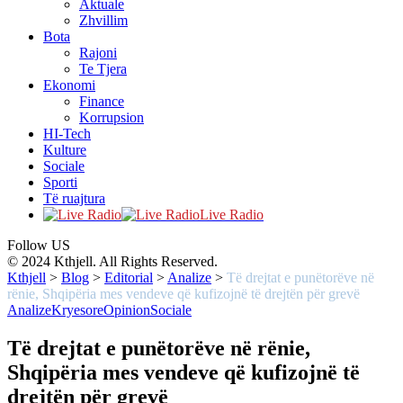
Aktuale
Zhvillim
Bota
Rajoni
Te Tjera
Ekonomi
Finance
Korrupsion
HI-Tech
Kulture
Sociale
Sporti
Të ruajtura
Live Radio
Follow US
© 2024 Kthjell. All Rights Reserved.
Kthjell
>
Blog
>
Editorial
>
Analize
>
Të drejtat e punëtorëve në
rënie, Shqipëria mes vendeve që kufizojnë të drejtën për grevë
Analize
Kryesore
Opinion
Sociale
Të drejtat e punëtorëve në rënie,
Shqipëria mes vendeve që kufizojnë të
drejtën për grevë