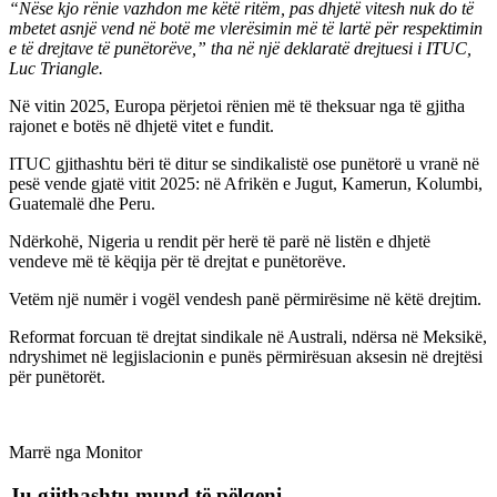
“Nëse kjo rënie vazhdon me këtë ritëm, pas dhjetë vitesh nuk do të
mbetet asnjë vend në botë me vlerësimin më të lartë për respektimin
e të drejtave të punëtorëve,” tha në një deklaratë drejtuesi i ITUC,
Luc Triangle.
Në vitin 2025, Europa përjetoi rënien më të theksuar nga të gjitha
rajonet e botës në dhjetë vitet e fundit.
ITUC gjithashtu bëri të ditur se sindikalistë ose punëtorë u vranë në
pesë vende gjatë vitit 2025: në Afrikën e Jugut, Kamerun, Kolumbi,
Guatemalë dhe Peru.
Ndërkohë, Nigeria u rendit për herë të parë në listën e dhjetë
vendeve më të këqija për të drejtat e punëtorëve.
Vetëm një numër i vogël vendesh panë përmirësime në këtë drejtim.
Reformat forcuan të drejtat sindikale në Australi, ndërsa në Meksikë,
ndryshimet në legjislacionin e punës përmirësuan aksesin në drejtësi
për punëtorët.
Marrë nga Monitor
Ju gjithashtu mund të pëlqeni