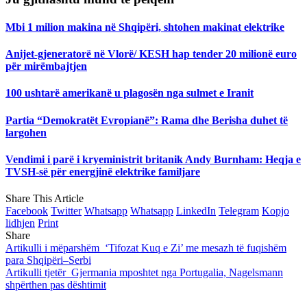
Mbi 1 milion makina në Shqipëri, shtohen makinat elektrike
Anijet-gjeneratorë në Vlorë/ KESH hap tender 20 milionë euro
për mirëmbajtjen
100 ushtarë amerikanë u plagosën nga sulmet e Iranit
Partia “Demokratët Evropianë”: Rama dhe Berisha duhet të
largohen
Vendimi i parë i kryeministrit britanik Andy Burnham: Heqja e
TVSH-së për energjinë elektrike familjare
Share This Article
Facebook
Twitter
Whatsapp
Whatsapp
LinkedIn
Telegram
Kopjo
lidhjen
Print
Share
Artikulli i mëparshëm
‘Tifozat Kuq e Zi’ me mesazh të fuqishëm
para Shqipëri–Serbi
Artikulli tjetër
Gjermania mposhtet nga Portugalia, Nagelsmann
shpërthen pas dështimit