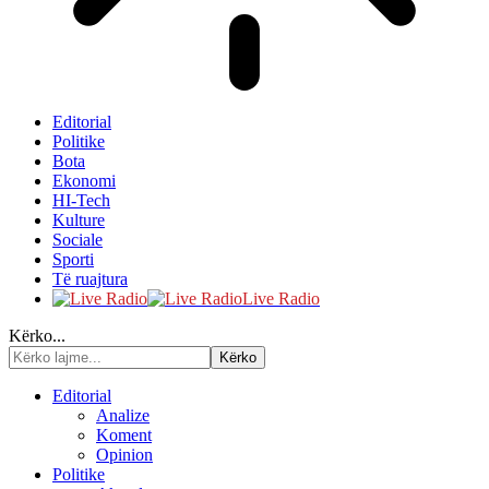
Editorial
Politike
Bota
Ekonomi
HI-Tech
Kulture
Sociale
Sporti
Të ruajtura
Live Radio
Kërko...
Editorial
Analize
Koment
Opinion
Politike