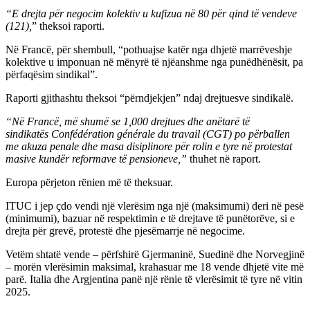
“E drejta për negocim kolektiv u kufizua në 80 për qind të vendeve
(121),
” theksoi raporti.
Në Francë, për shembull, “pothuajse katër nga dhjetë marrëveshje
kolektive u imponuan në mënyrë të njëanshme nga punëdhënësit, pa
përfaqësim sindikal”.
Raporti gjithashtu theksoi “përndjekjen” ndaj drejtuesve sindikalë.
“Në Francë, më shumë se 1,000 drejtues dhe anëtarë të
sindikatës Confédération générale du travail (CGT) po përballen
me akuza penale dhe masa disiplinore për rolin e tyre në protestat
masive kundër reformave të pensioneve,”
thuhet në raport.
Europa përjeton rënien më të theksuar.
ITUC i jep çdo vendi një vlerësim nga një (maksimumi) deri në pesë
(minimumi), bazuar në respektimin e të drejtave të punëtorëve, si e
drejta për grevë, protestë dhe pjesëmarrje në negocime.
Vetëm shtatë vende – përfshirë Gjermaninë, Suedinë dhe Norvegjinë
– morën vlerësimin maksimal, krahasuar me 18 vende dhjetë vite më
parë. Italia dhe Argjentina panë një rënie të vlerësimit të tyre në vitin
2025.