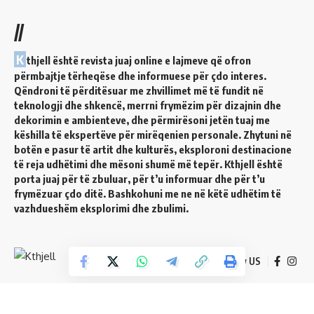
//
K
thjell është revista juaj online e lajmeve që ofron
përmbajtje tërheqëse dhe informuese për çdo interes.
Qëndroni të përditësuar me zhvillimet më të fundit në
teknologji dhe shkencë, merrni frymëzim për dizajnin dhe
dekorimin e ambienteve, dhe përmirësoni jetën tuaj me
këshilla të ekspertëve për mirëqenien personale. Zhytuni në
botën e pasur të artit dhe kulturës, eksploroni destinacione
të reja udhëtimi dhe mësoni shumë më tepër. Kthjell është
porta juaj për të zbuluar, për t’u informuar dhe për t’u
frymëzuar çdo ditë. Bashkohuni me ne në këtë udhëtim të
vazhdueshëm eksplorimi dhe zbulimi.
Follow US
© 2024 Kthjell. All Rights Reserved.