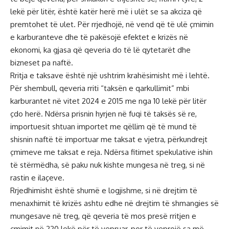
lekë për litër, është katër herë më i ulët se sa akciza që
premtohet të ulet. Për rrjedhojë, në vend që të ulë çmimin
e karburanteve dhe të pakësojë efektet e krizës në
ekonomi, ka gjasa që qeveria do të lë qytetarët dhe
bizneset pa naftë.
Rritja e taksave është një ushtrim krahësimisht më i lehtë.
Për shembull, qeveria rriti “taksën e qarkullimit” mbi
karburantet në vitet 2024 e 2015 me nga 10 lekë për litër
çdo herë. Ndërsa prisnin hyrjen në fuqi të taksës së re,
importuesit shtuan importet me qëllim që të mund të
shisnin naftë të importuar me taksat e vjetra, përkundrejt
çmimeve me taksat e reja. Ndërsa fitimet spekulative ishin
të stërmëdha, së paku nuk kishte mungesa në treg, si në
rastin e ilaçeve.
Rrjedhimisht është shumë e logjishme, si në drejtim të
menaxhimit të krizës ashtu edhe në drejtim të shmangies së
mungesave në treg, që qeveria të mos presë rritjen e
çmimit në 220 lekë për të vepruar, por të veprojë sa më