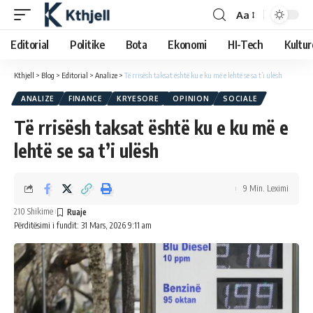
Aa
Editorial
Politike
Bota
Ekonomi
HI-Tech
Kultur
Kthjell
>
Blog
>
Editorial
>
Analize
>
Të rrisësh taksat është ku e ku më e lehtë se sa t’i ulësh
ANALIZE
FINANCE
KRYESORE
OPINION
SOCIALE
Të rrisësh taksat është ku e ku më e
lehtë se sa t’i ulësh
9 Min. Leximi
210 Shikime
Përditësimi i fundit: 31 Mars, 2026 9:11 am