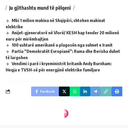
Ju gjithashtu mund të pëlqeni
Mbi 1 milion makina në Shqipëri, shtohen makinat
elektrike
Anijet-gjeneratorë në Vlorë/ KESH hap tender 20 milionë
euro për mirëmbajtjen
100 ushtarë amerikanë u plagosën nga sulmet e Iranit
Partia “Demokratët Evropianë”: Rama dhe Berisha duhet
të largohen
Vendimi i parë i kryeministrit britanik Andy Burnham:
Heqja e TVSH-së për energjinë elektrike familjare
Facebook