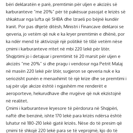
bëri deklaratën e parë, premtimin për uljen e akcizës së
karburanteve “me 20%” për të pakësuar pasojat e krizës së
shkaktuar nga lufta që SHBA dhe Izraeli po bëjnë kundër
Iranit. Por pas dhjetë ditësh, Ministri i Financave deklaroi se
qeveria, jo vetëm që nuk e ka kryer premtimin e dhënë, por
ka ndër mend të aktivizojë një politikë të tillë vetëm nëse
çmimi i karburanteve rritet në mbi 220 lekë për litër.
Shqiptimi jo i detajuar i premtimit të 20 marsit për uljen e
akcizës “me 20%” si dhe pragu i vendosur nga Petrit Malaj
në masën 220 lekë për litër, sugjeron se qeveria nuk e ka
seriozisht punën e menaxhimit të një krize dhe se premtimi i
saj për ulje akcize është i ngjashëm me renderët e
aeroporteve, hekurudhave dhe rrugëve që nuk ekzistojnë
në realitet.
Çmimi i karburanteve kryesore të përdorura në Shqipëri,
naftë dhe benzinë, ishte 170 lekë para krizës ndërsa është
luhatur në 180-210 lekë gjatë krizës. Nëse do të presim që
çmimi të shkojë 220 lekë para se të veprojmë, kjo do të