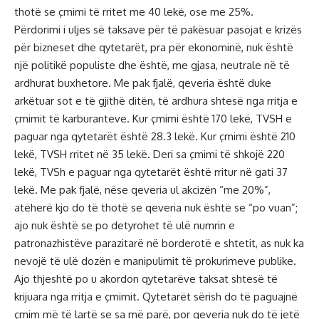
thotë se çmimi të rritet me 40 lekë, ose me 25%.
Përdorimi i uljes së taksave për të pakësuar pasojat e krizës
për bizneset dhe qytetarët, pra për ekonominë, nuk është
një politikë populiste dhe është, me gjasa, neutrale në të
ardhurat buxhetore. Me pak fjalë, qeveria është duke
arkëtuar sot e të gjithë ditën, të ardhura shtesë nga rritja e
çmimit të karburanteve. Kur çmimi është 170 lekë, TVSH e
paguar nga qytetarët është 28.3 lekë. Kur çmimi është 210
lekë, TVSH rritet në 35 lekë. Deri sa çmimi të shkojë 220
lekë, TVSh e paguar nga qytetarët është rritur në gati 37
lekë. Me pak fjalë, nëse qeveria ul akcizën “me 20%”,
atëherë kjo do të thotë se qeveria nuk është se “po vuan”;
ajo nuk është se po detyrohet të ulë numrin e
patronazhistëve parazitarë në borderotë e shtetit, as nuk ka
nevojë të ulë dozën e manipulimit të prokurimeve publike.
Ajo thjeshtë po u akordon qytetarëve taksat shtesë të
krijuara nga rritja e çmimit. Qytetarët sërish do të paguajnë
çmim më të lartë se sa më parë, por qeveria nuk do të jetë