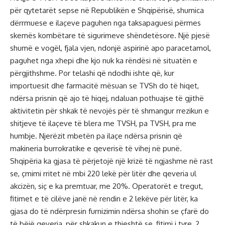
për qytetarët sepse në Republikën e Shqipërisë, shumica
dërrmuese e ilaçeve paguhen nga taksapaguesi përmes
skemës kombëtare të sigurimeve shëndetësore. Një pjesë
shumë e vogël, fjala vjen, ndonjë aspirinë apo paracetamol,
paguhet nga xhepi dhe kjo nuk ka rëndësi në situatën e
përgjithshme. Por telashi që ndodhi ishte që, kur
importuesit dhe farmacitë mësuan se TVSh do të hiqet,
ndërsa prisnin që ajo të hiqej, ndaluan pothuajse të gjithë
aktivitetin për shkak të nevojës për të shmangur rrezikun e
shitjeve të ilaçeve të blera me TVSH, pa TVSH, pra me
humbje. Njerëzit mbetën pa ilaçe ndërsa prisnin që
makineria burrokratike e qeverisë të vihej në punë.
Shqipëria ka gjasa të përjetojë një krizë të ngjashme në rast
se, çmimi rritet në mbi 220 lekë për litër dhe qeveria ul
akcizën, siç e ka premtuar, me 20%. Operatorët e tregut,
fitimet e të cilëve janë në rendin e 2 lekëve për litër, ka
gjasa do të ndërpresin furnizimin ndërsa shohin se çfarë do
të bëjë qeveria, për shkakun e thjeshtë se, fitimi i tyre, 2