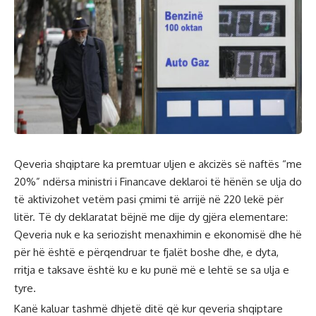
Qeveria shqiptare ka premtuar uljen e akcizës së naftës “me
20%” ndërsa ministri i Financave deklaroi të hënën se ulja do
të aktivizohet vetëm pasi çmimi të arrijë në 220 lekë për
litër. Të dy deklaratat bëjnë me dije dy gjëra elementare:
Qeveria nuk e ka seriozisht menaxhimin e ekonomisë dhe hë
për hë është e përqendruar te fjalët boshe dhe, e dyta,
rritja e taksave është ku e ku punë më e lehtë se sa ulja e
tyre.
Kanë kaluar tashmë dhjetë ditë që kur qeveria shqiptare