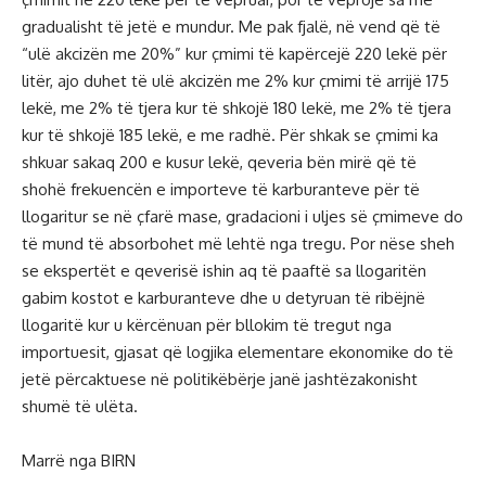
gradualisht të jetë e mundur. Me pak fjalë, në vend që të
“ulë akcizën me 20%” kur çmimi të kapërcejë 220 lekë për
litër, ajo duhet të ulë akcizën me 2% kur çmimi të arrijë 175
lekë, me 2% të tjera kur të shkojë 180 lekë, me 2% të tjera
kur të shkojë 185 lekë, e me radhë. Për shkak se çmimi ka
shkuar sakaq 200 e kusur lekë, qeveria bën mirë që të
shohë frekuencën e importeve të karburanteve për të
llogaritur se në çfarë mase, gradacioni i uljes së çmimeve do
të mund të absorbohet më lehtë nga tregu. Por nëse sheh
se ekspertët e qeverisë ishin aq të paaftë sa llogaritën
gabim kostot e karburanteve dhe u detyruan të ribëjnë
llogaritë kur u kërcënuan për bllokim të tregut nga
importuesit, gjasat që logjika elementare ekonomike do të
jetë përcaktuese në politikëbërje janë jashtëzakonisht
shumë të ulëta.
Marrë nga BIRN