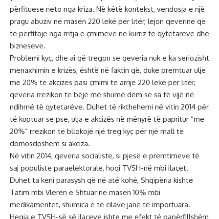
përfituese neto nga kriza. Në këtë kontekst, vendosja e një
pragu abuziv në masën 220 lekë për litër, lejon qeverinë që
të përfitojë nga rritja e çmimeve në kurriz të qytetarëve dhe
bizneseve.
Problemi kyç, dhe ai që tregon se qeveria nuk e ka seriozisht
menaxhimin e krizës, është në faktin që, duke premtuar ulje
me 20% të akcizës pasi çmimi të arrijë 220 lekë për litër,
qeveria rrezikon të bëjë më shumë dëm se sa të vijë në
ndihmë të qytetarëve. Duhet të rikthehemi në vitin 2014 për
të kuptuar se pse, ulja e akcizës në mënyrë të papritur “me
20%” rrezikon të bllokojë një treg kyç për një mall të
domosdoshëm si akciza.
Në vitin 2014, qeveria socialiste, si pjesë e premtimeve të
saj populiste paraelektorale, hoqi TVSH-në mbi ilaçet.
Duhet ta keni parasysh që në atë kohë, Shqipëria kishte
Tatim mbi Vlerën e Shtuar në masën 10% mbi
medikamentet, shumica e të cilave janë të importuara.
Heqja e TVSH-së së ilaçeve ishte me efekt të papërfillshëm