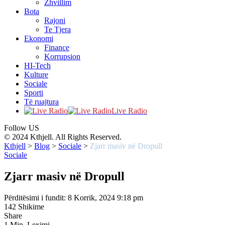
Zhvillim
Bota
Rajoni
Te Tjera
Ekonomi
Finance
Korrupsion
HI-Tech
Kulture
Sociale
Sporti
Të ruajtura
Live Radio
Follow US
© 2024 Kthjell. All Rights Reserved.
Kthjell
>
Blog
>
Sociale
>
Zjarr masiv në Dropull
Sociale
Zjarr masiv në Dropull
Përditësimi i fundit: 8 Korrik, 2024 9:18 pm
142 Shikime
Share
1 Min. Leximi