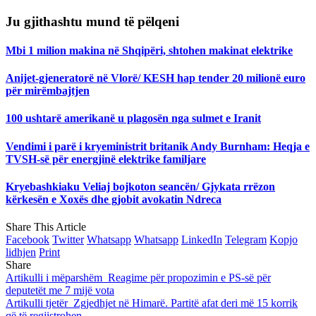
Ju gjithashtu mund të pëlqeni
Mbi 1 milion makina në Shqipëri, shtohen makinat elektrike
Anijet-gjeneratorë në Vlorë/ KESH hap tender 20 milionë euro
për mirëmbajtjen
100 ushtarë amerikanë u plagosën nga sulmet e Iranit
Vendimi i parë i kryeministrit britanik Andy Burnham: Heqja e
TVSH-së për energjinë elektrike familjare
Kryebashkiaku Veliaj bojkoton seancën/ Gjykata rrëzon
kërkesën e Xoxës dhe gjobit avokatin Ndreca
Share This Article
Facebook
Twitter
Whatsapp
Whatsapp
LinkedIn
Telegram
Kopjo
lidhjen
Print
Share
Artikulli i mëparshëm
Reagime për propozimin e PS-së për
deputetët me 7 mijë vota
Artikulli tjetër
Zgjedhjet në Himarë. Partitë afat deri më 15 korrik
që të regjistrohen