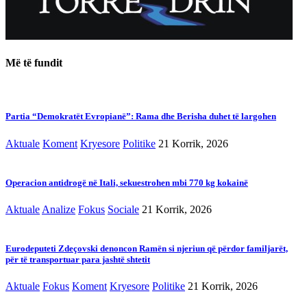
Më të fundit
Partia “Demokratët Evropianë”: Rama dhe Berisha duhet të largohen
Aktuale
Koment
Kryesore
Politike
21 Korrik, 2026
Operacion antidrogë në Itali, sekuestrohen mbi 770 kg kokainë
Aktuale
Analize
Fokus
Sociale
21 Korrik, 2026
Eurodeputeti Zdeçovski denoncon Ramën si njeriun që përdor familjarët,
për të transportuar para jashtë shtetit
Aktuale
Fokus
Koment
Kryesore
Politike
21 Korrik, 2026