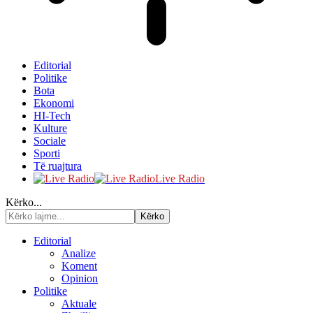
Editorial
Politike
Bota
Ekonomi
HI-Tech
Kulture
Sociale
Sporti
Të ruajtura
Live Radio
Kërko...
Editorial
Analize
Koment
Opinion
Politike
Aktuale