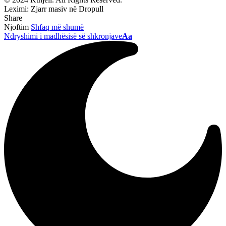
Leximi:
Zjarr masiv në Dropull
Share
Njoftim
Shfaq më shumë
Ndryshimi i madhësisë së shkronjave
Aa