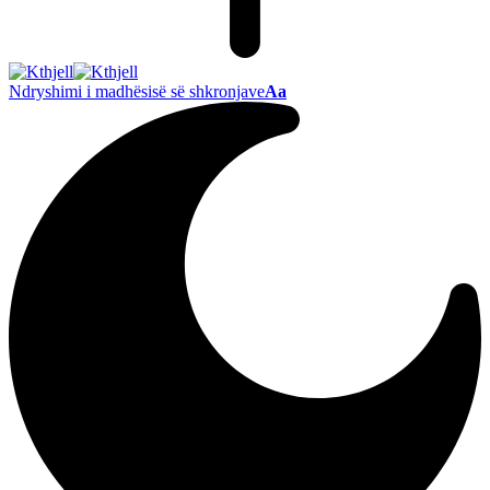
Ndryshimi i madhësisë së shkronjave
Aa