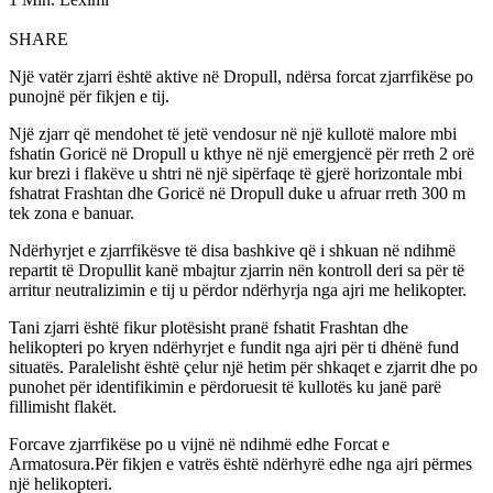
SHARE
Një vatër zjarri është aktive në Dropull, ndërsa forcat zjarrfikëse po
punojnë për fikjen e tij.
Një zjarr që mendohet të jetë vendosur në një kullotë malore mbi
fshatin Goricë në Dropull u kthye në një emergjencë për rreth 2 orë
kur brezi i flakëve u shtri në një sipërfaqe të gjerë horizontale mbi
fshatrat Frashtan dhe Goricë në Dropull duke u afruar rreth 300 m
tek zona e banuar.
Ndërhyrjet e zjarrfikësve të disa bashkive që i shkuan në ndihmë
repartit të Dropullit kanë mbajtur zjarrin nën kontroll deri sa për të
arritur neutralizimin e tij u përdor ndërhyrja nga ajri me helikopter.
Tani zjarri është fikur plotësisht pranë fshatit Frashtan dhe
helikopteri po kryen ndërhyrjet e fundit nga ajri për ti dhënë fund
situatës. Paralelisht është çelur një hetim për shkaqet e zjarrit dhe po
punohet për identifikimin e përdoruesit të kullotës ku janë parë
fillimisht flakët.
Forcave zjarrfikëse po u vijnë në ndihmë edhe Forcat e
Armatosura.Për fikjen e vatrës është ndërhyrë edhe nga ajri përmes
një helikopteri.