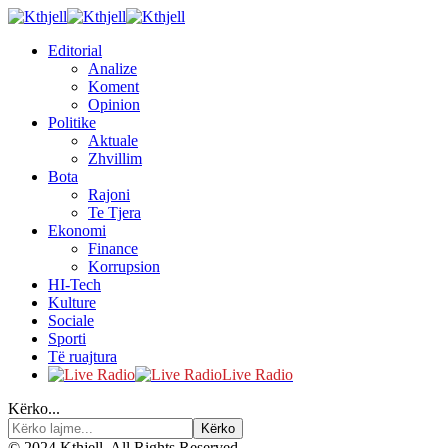
Editorial
Analize
Koment
Opinion
Politike
Aktuale
Zhvillim
Bota
Rajoni
Te Tjera
Ekonomi
Finance
Korrupsion
HI-Tech
Kulture
Sociale
Sporti
Të ruajtura
Live Radio
Kërko...
© 2024 Kthjell. All Rights Reserved.