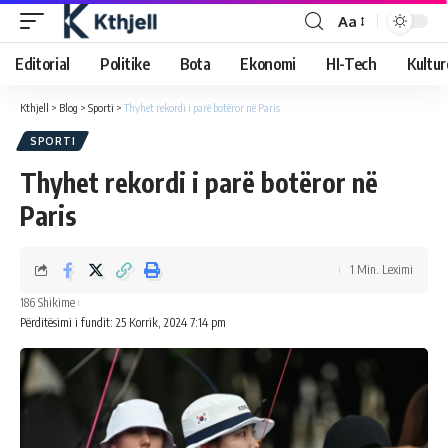
Aa
Editorial
Politike
Bota
Ekonomi
HI-Tech
Kultur
Kthjell
>
Blog
>
Sporti
>
Thyhet rekordi i parë botëror në Paris
SPORTI
Thyhet rekordi i parë botëror në
Paris
1 Min. Leximi
186 Shikime
Përditësimi i fundit: 25 Korrik, 2024 7:14 pm