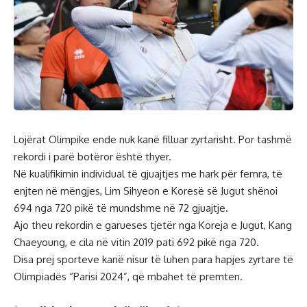
Lojërat Olimpike ende nuk kanë filluar zyrtarisht. Por tashmë
rekordi i parë botëror është thyer.
Në kualifikimin individual të gjuajtjes me hark për femra, të
enjten në mëngjes, Lim Sihyeon e Koresë së Jugut shënoi
694 nga 720 pikë të mundshme në 72 gjuajtje.
Ajo theu rekordin e garueses tjetër nga Koreja e Jugut, Kang
Chaeyoung, e cila në vitin 2019 pati 692 pikë nga 720.
Disa prej sporteve kanë nisur të luhen para hapjes zyrtare të
Olimpiadës “Parisi 2024”, që mbahet të premten.