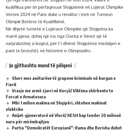
kualifikua për të përfaqësuar Shqipërinë në Lojërat Olimpike
Verore 2024 në Paris duke u renditur i treti në Turneun
Olimpik Botëror të Kualifikimit.
Në dhjetë turnetë e Lojërave Olimpike që Shqipëria ka
marrë pjesë, duhej një rus nga Osetia e Veriut që të
natyralizohej si kuqezi, për t’i dhënë Shqipërisë medaljen e
parë (e bronztë), në historinë e Olimpiadës.
Ju gjithashtu mund të pëlqeni
Sherr mes anëtarëve të grupeve kriminale në burgun e
Fierit
Vrasje me armë zjarri në Korçë/ Viktima shërbente te
Forcat e Armatosura
Mbi 1 milion makina në Shqipëri, shtohen makinat
elektrike
Anijet-gjeneratorë në Vlorë/ KESH hap tender 20 milionë
euro për mirëmbajtjen
Partia “Demokratët Evropianë”: Rama dhe Berisha duhet