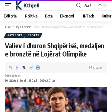
Aa
Editorial
Politike
Bota
Ekonomi
HI-Tech
Kultur
Kthjell
>
Blog
>
Kryesore
>
Valiev i dhuron Shqipërisë, medaljen e bronztë në Lojërat Olimpike
KRYESORE
SPORTI
Valiev i dhuron Shqipërisë, medaljen
e bronztë në Lojërat Olimpike
1 Min. Leximi
206 Shikime
Përditësimi i fundit: 11 Gusht, 2024 8:01 am