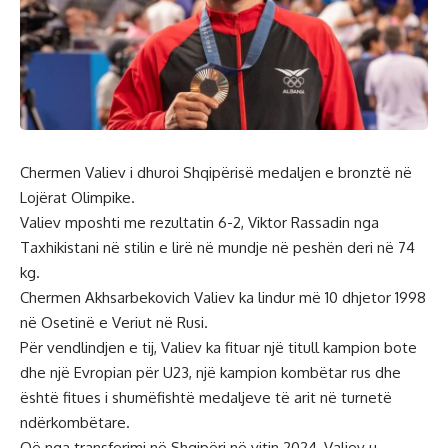
Chermen Valiev i dhuroi Shqipërisë medaljen e bronztë në
Lojërat Olimpike.
Valiev mposhti me rezultatin 6-2, Viktor Rassadin nga
Taxhikistani në stilin e lirë në mundje në peshën deri në 74
kg.
Chermen Akhsarbekovich Valiev ka lindur më 10 dhjetor 1998
në Osetinë e Veriut në Rusi.
Për vendlindjen e tij, Valiev ka fituar një titull kampion bote
dhe një Evropian për U23, një kampion kombëtar rus dhe
është fitues i shumëfishtë medaljeve të arit në turnetë
ndërkombëtare.
Që nga transferimi në Shqipëri në vitin 2024, Valiev u