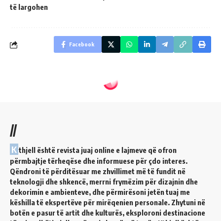
të largohen
Facebook
//
K
thjell është revista juaj online e lajmeve që ofron
përmbajtje tërheqëse dhe informuese për çdo interes.
Qëndroni të përditësuar me zhvillimet më të fundit në
teknologji dhe shkencë, merrni frymëzim për dizajnin dhe
dekorimin e ambienteve, dhe përmirësoni jetën tuaj me
këshilla të ekspertëve për mirëqenien personale. Zhytuni në
botën e pasur të artit dhe kulturës, eksploroni destinacione