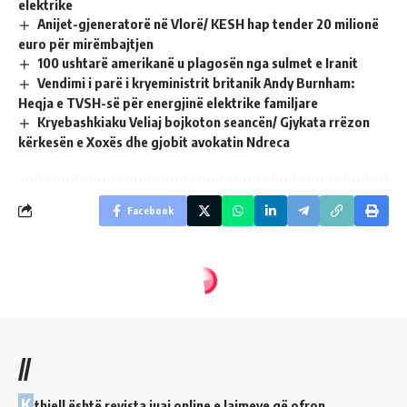
elektrike
Anijet-gjeneratorë në Vlorë/ KESH hap tender 20 milionë
euro për mirëmbajtjen
100 ushtarë amerikanë u plagosën nga sulmet e Iranit
Vendimi i parë i kryeministrit britanik Andy Burnham:
Heqja e TVSH-së për energjinë elektrike familjare
Kryebashkiaku Veliaj bojkoton seancën/ Gjykata rrëzon
kërkesën e Xoxës dhe gjobit avokatin Ndreca
Facebook
//
K
thjell është revista juaj online e lajmeve që ofron