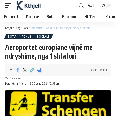
Aa
Editorial
Politike
Bota
Ekonomi
HI-Tech
Kultur
Kthjell
>
Blog
>
Bota
>
Aeroportet europiane vijnë me ndryshime, nga 1 shtatori
BOTA
FOKUS
SOCIALE
Aeroportet europiane vijnë me
ndryshime, nga 1 shtatori
3 Min. Leximi
150 Shikime
Përditësimi i fundit: 30 Gusht, 2024 12:55 pm