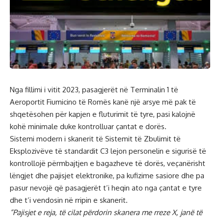
Nga fillimi i vitit 2023, pasagjerët në Terminalin 1 të
Aeroportit Fiumicino të Romës kanë një arsye më pak të
shqetësohen për kapjen e fluturimit të tyre, pasi kalojnë
kohë minimale duke kontrolluar çantat e dorës.
Sistemi modern i skanerit të Sistemit të Zbulimit të
Eksplozivëve të standardit C3 lejon personelin e sigurisë të
kontrollojë përmbajtjen e bagazheve të dorës, veçanërisht
lëngjet dhe pajisjet elektronike, pa kufizime sasiore dhe pa
pasur nevojë që pasagjerët t’i heqin ato nga çantat e tyre
dhe t’i vendosin në rripin e skanerit.
“Pajisjet e reja, të cilat përdorin skanera me rreze X, janë të