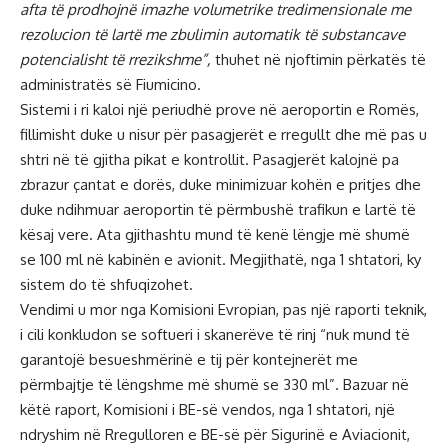
afta të prodhojnë imazhe volumetrike tredimensionale me
rezolucion të lartë me zbulimin automatik të substancave
potencialisht të rrezikshme”,
thuhet në njoftimin përkatës të
administratës së Fiumicino.
Sistemi i ri kaloi një periudhë prove në aeroportin e Romës,
fillimisht duke u nisur për pasagjerët e rregullt dhe më pas u
shtri në të gjitha pikat e kontrollit. Pasagjerët kalojnë pa
zbrazur çantat e dorës, duke minimizuar kohën e pritjes dhe
duke ndihmuar aeroportin të përmbushë trafikun e lartë të
kësaj vere. Ata gjithashtu mund të kenë lëngje më shumë
se 100 ml në kabinën e avionit. Megjithatë, nga 1 shtatori, ky
sistem do të shfuqizohet.
Vendimi u mor nga Komisioni Evropian, pas një raporti teknik,
i cili konkludon se softueri i skanerëve të rinj “nuk mund të
garantojë besueshmërinë e tij për kontejnerët me
përmbajtje të lëngshme më shumë se 330 ml”. Bazuar në
këtë raport, Komisioni i BE-së vendos, nga 1 shtatori, një
ndryshim në Rregulloren e BE-së për Sigurinë e Aviacionit,