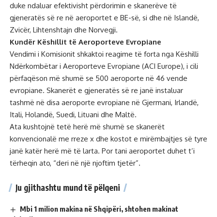
duke ndaluar efektivisht përdorimin e skanerëve të
gjeneratës së re në aeroportet e BE-së, si dhe në Islandë,
Zvicër, Lihtenshtajn dhe Norvegji.
Kundër Këshillit të Aeroporteve Evropiane
Vendimi i Komisionit shkaktoi reagime të forta nga Këshilli
Ndërkombëtar i Aeroporteve Evropiane (ACI Europe), i cili
përfaqëson më shumë se 500 aeroporte në 46 vende
evropiane. Skanerët e gjeneratës së re janë instaluar
tashmë në disa aeroporte evropiane në Gjermani, Irlandë,
Itali, Holandë, Suedi, Lituani dhe Maltë.
Ata kushtojnë tetë herë më shumë se skanerët
konvencionalë me rreze x dhe kostot e mirëmbajtjes së tyre
janë katër herë më të larta. Por tani aeroportet duhet t’i
tërheqin ato, “deri në një njoftim tjetër”.
Ju gjithashtu mund të pëlqeni
Mbi 1 milion makina në Shqipëri, shtohen makinat