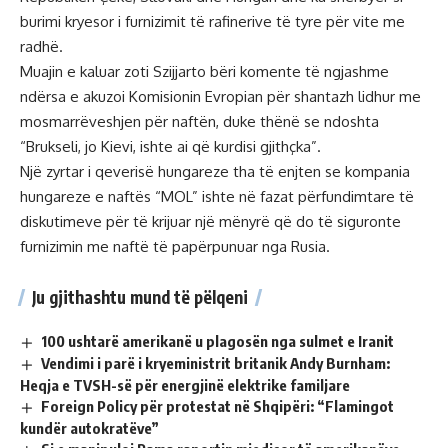
burimi kryesor i furnizimit të rafinerive të tyre për vite me
radhë.
Muajin e kaluar zoti Szijjarto bëri komente të ngjashme
ndërsa e akuzoi Komisionin Evropian për shantazh lidhur me
mosmarrëveshjen për naftën, duke thënë se ndoshta
“Brukseli, jo Kievi, ishte ai që kurdisi gjithçka”.
Një zyrtar i qeverisë hungareze tha të enjten se kompania
hungareze e naftës “MOL” ishte në fazat përfundimtare të
diskutimeve për të krijuar një mënyrë që do të siguronte
furnizimin me naftë të papërpunuar nga Rusia.
Ju gjithashtu mund të pëlqeni
100 ushtarë amerikanë u plagosën nga sulmet e Iranit
Vendimi i parë i kryeministrit britanik Andy Burnham:
Heqja e TVSH-së për energjinë elektrike familjare
Foreign Policy për protestat në Shqipëri: “Flamingot
kundër autokratëve”