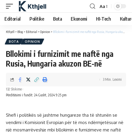
Aa
Editorial
Politike
Bota
Ekonomi
HI-Tech
Kultur
Kthjell
>
Blog
>
Editorial
>
Opinion
>
Bllokimi i furnizimit me naftë nga Rusia, Hungaria akuzon BE-në
BOTA
OPINION
Bllokimi i furnizimit me naftë nga
Rusia, Hungaria akuzon BE-në
3 Min. Leximi
132 Shikime
Përditësimi i fundit: 24 Gusht, 2024 9:25 pm
Shefi i politikës së jashtme hungareze tha të shtunën se
vendimi i Komisionit Evropian për të mos ndërmjetësuar në
një mosmarrëveshje mbi bllokimin e furnizimeve me naftë