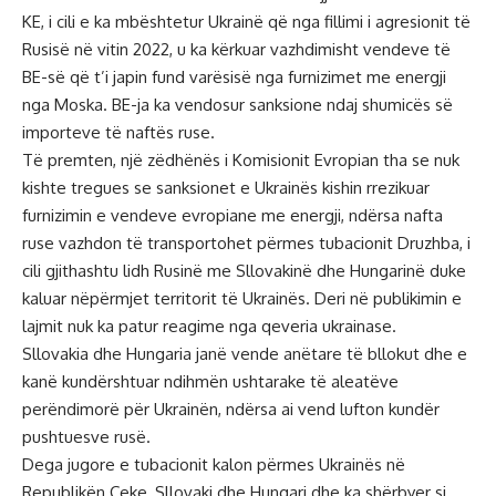
KE, i cili e ka mbështetur Ukrainë që nga fillimi i agresionit të
Rusisë në vitin 2022, u ka kërkuar vazhdimisht vendeve të
BE-së që t’i japin fund varësisë nga furnizimet me energji
nga Moska. BE-ja ka vendosur sanksione ndaj shumicës së
importeve të naftës ruse.
Të premten, një zëdhënës i Komisionit Evropian tha se nuk
kishte tregues se sanksionet e Ukrainës kishin rrezikuar
furnizimin e vendeve evropiane me energji, ndërsa nafta
ruse vazhdon të transportohet përmes tubacionit Druzhba, i
cili gjithashtu lidh Rusinë me Sllovakinë dhe Hungarinë duke
kaluar nëpërmjet territorit të Ukrainës. Deri në publikimin e
lajmit nuk ka patur reagime nga qeveria ukrainase.
Sllovakia dhe Hungaria janë vende anëtare të bllokut dhe e
kanë kundërshtuar ndihmën ushtarake të aleatëve
perëndimorë për Ukrainën, ndërsa ai vend lufton kundër
pushtuesve rusë.
Dega jugore e tubacionit kalon përmes Ukrainës në
Republikën Çeke, Sllovaki dhe Hungari dhe ka shërbyer si