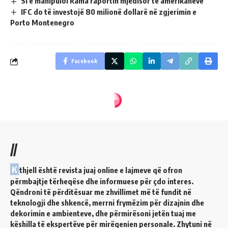
Si e manipuloi Rama raportin mjedisor të amerikanëve
IFC do të investojë 80 milionë dollarë në zgjerimin e
Porto Montenegro
Facebook
//
K
thjell është revista juaj online e lajmeve që ofron
përmbajtje tërheqëse dhe informuese për çdo interes.
Qëndroni të përditësuar me zhvillimet më të fundit në
teknologji dhe shkencë, merrni frymëzim për dizajnin dhe
dekorimin e ambienteve, dhe përmirësoni jetën tuaj me
këshilla të ekspertëve për mirëqenien personale. Zhytuni në