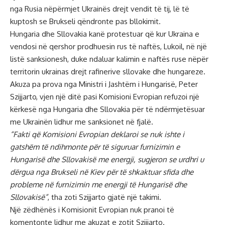
nga Rusia nëpërmjet Ukrainës drejt vendit të tij, lë të
kuptosh se Brukseli qëndronte pas bllokimit.
Hungaria dhe Sllovakia kanë protestuar që kur Ukraina e
vendosi në qershor prodhuesin rus të naftës, Lukoil, në një
listë sanksionesh, duke ndaluar kalimin e naftës ruse nëpër
territorin ukrainas drejt rafinerive sllovake dhe hungareze.
Akuza pa prova nga Ministri i Jashtëm i Hungarisë, Peter
Szijjarto, vjen një ditë pasi Komisioni Evropian refuzoi një
kërkesë nga Hungaria dhe Sllovakia për të ndërmjetësuar
me Ukrainën lidhur me sanksionet në fjalë.
“Fakti që Komisioni Evropian deklaroi se nuk ishte i
gatshëm të ndihmonte për të siguruar furnizimin e
Hungarisë dhe Sllovakisë me energji, sugjeron se urdhri u
dërgua nga Brukseli në Kiev për të shkaktuar sfida dhe
probleme në furnizimin me energji të Hungarisë dhe
Sllovakisë”
, tha zoti Szijjarto gjatë një takimi.
Një zëdhënës i Komisionit Evropian nuk pranoi të
komentonte lidhur me akuzat e zotit Szijjarto.