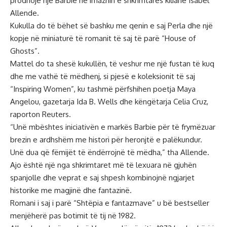
prodhojë një Barbie në imazhin e shkrimtares kiliane Isabel
Allende.
Kukulla do të bëhet së bashku me qenin e saj Perla dhe një
kopje në miniaturë të romanit të saj të parë “House of
Ghosts”.
Mattel do ta shesë kukullën, të veshur me një fustan të kuq
dhe me vathë të mëdhenj, si pjesë e koleksionit të saj
“Inspiring Women”, ku tashmë përfshihen poetja Maya
Angelou, gazetarja Ida B. Wells dhe këngëtarja Celia Cruz,
raporton Reuters.
“Unë mbështes iniciativën e markës Barbie për të frymëzuar
brezin e ardhshëm me histori për heronjtë e palëkundur.
Unë dua që fëmijët të ëndërrojnë të mëdha,” tha Allende.
Ajo është një nga shkrimtaret më të lexuara në gjuhën
spanjolle dhe veprat e saj shpesh kombinojnë ngjarjet
historike me magjinë dhe fantazinë.
Romani i saj i parë “Shtëpia e fantazmave” u bë bestseller
menjëherë pas botimit të tij në 1982.