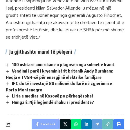
Allende u shpërngul në Venezuelë në vitin 1973 kur kushëriri
i saj, presidenti kilian Salvador Allende, u rrëzua në një
grusht shteti të udhëhequr nga gjenerali Augusto Pinochet.
Ajo është gjithashtu një aktiviste e të drejtave të njeriut dhe
profesoreshë letërsie, dhe ka jetuar në SHBA për më shumë
se tridhjetë vjet./
Ju gjithashtu mund të pëlqeni
100 ushtarë amerikanë u plagosën nga sulmet e Iranit
Vendimi i parë i kryeministrit britanik Andy Burnham:
Heqja e TVSH-së për energjinë elektrike familjare
IFC do të investojë 80 milionë dollarë në zgjerimin e
Porto Montenegro
Liria e medias në Kosovë po përkeqësohet
Hungari: Një legjendë shahu si presidente?
Facebook