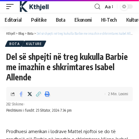
Aa
Editorial
Politike
Bota
Ekonomi
HI-Tech
Kultur
Kthjell
>
Blog
>
Bota
>
Del së shpejti në treg kukulla Barbie me imazhin e shkrimtares Isabel Allende
BOTA
KULTURE
Del së shpejti në treg kukulla Barbie
me imazhin e shkrimtares Isabel
Allende
2 Min. Leximi
282 Shikime
Përditësimi i fundit: 25 Shtator, 2024 7:34 pm
Prodhuesi amerikan i lodrave Mattel njoftoi se do të