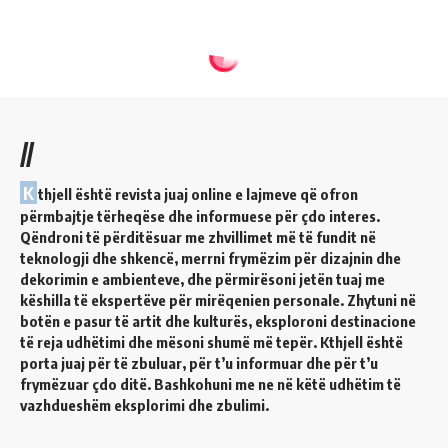
//
K
thjell është revista juaj online e lajmeve që ofron
përmbajtje tërheqëse dhe informuese për çdo interes.
Qëndroni të përditësuar me zhvillimet më të fundit në
teknologji dhe shkencë, merrni frymëzim për dizajnin dhe
dekorimin e ambienteve, dhe përmirësoni jetën tuaj me
këshilla të ekspertëve për mirëqenien personale. Zhytuni në
botën e pasur të artit dhe kulturës, eksploroni destinacione
të reja udhëtimi dhe mësoni shumë më tepër. Kthjell është
porta juaj për të zbuluar, për t’u informuar dhe për t’u
frymëzuar çdo ditë. Bashkohuni me ne në këtë udhëtim të
vazhdueshëm eksplorimi dhe zbulimi.