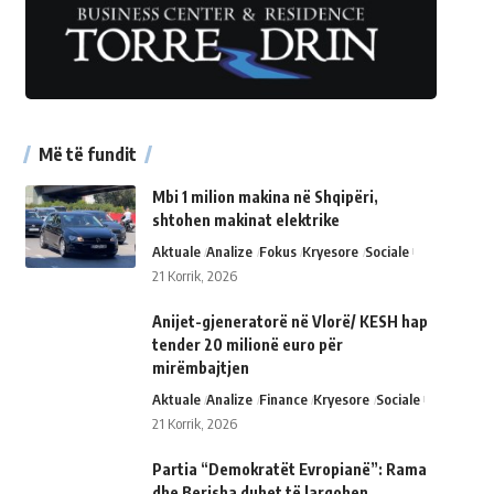
Më të fundit
Mbi 1 milion makina në Shqipëri,
shtohen makinat elektrike
Aktuale
Analize
Fokus
Kryesore
Sociale
21 Korrik, 2026
Anijet-gjeneratorë në Vlorë/ KESH hap
tender 20 milionë euro për
mirëmbajtjen
Aktuale
Analize
Finance
Kryesore
Sociale
21 Korrik, 2026
Partia “Demokratët Evropianë”: Rama
dhe Berisha duhet të largohen