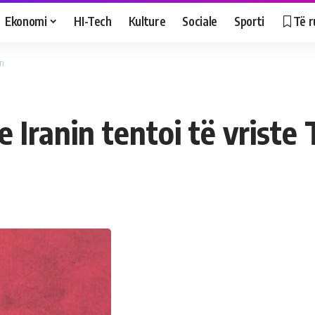
Ekonomi
HI-Tech
Kulture
Sociale
Sporti
Të r
in
e Iranin tentoi të vriste