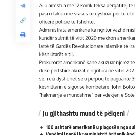
Ai u arrestua më 12 korrik teksa përgatitej t
pasi u takua me vrasës të dyshuar për të cilët
oficerë policie të fshehtë.
Administrata amerikane ka ngritur vazhdimis
kundër sulmit të vitit 2020 me dron amerika
lartë të Gardës Revolucionare Islamike të Ir
këshilltarët e tij.
Prokurorët amerikanë kanë akuzuar njerëz të 
duke përfshirë akuzat e ngritura në vitin 202
së, i cili dyshohet se u përpoq të paguante 
këshilltarin e sigurisë kombëtare. John Bolto
“hakmarrje e mundshme” për vdekjen e Sole
Ju gjithashtu mund të pëlqeni
100 ushtarë amerikanë u plagosën nga sul
Vendimi i parë i kryeministrit britanik A