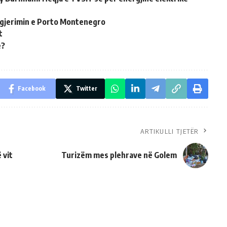
 zgjerimin e Porto Montenegro
t
e?
Facebook
Twitter
ARTIKULLI TJETËR
 vit
Turizëm mes plehrave në Golem