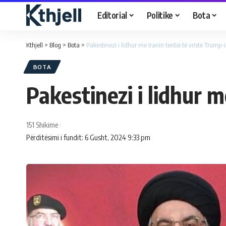
Editorial
Politike
Bota
Kthjell
>
Blog
>
Bota
>
Pakestinezi i lidhur me Iranin tentoi të vriste Trump-
BOTA
Pakestinezi i lidhur m
151 Shikime
Përditësimi i fundit: 6 Gusht, 2024 9:33 pm