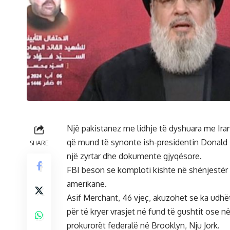
Një pakistanez me lidhje të dyshuara me Iran
që mund të synonte ish-presidentin Donald T
SHARE
një zyrtar dhe dokumente gjyqësore.
FBI beson se komploti kishte në shënjestër 
amerikane.
Asif Merchant, 46 vjeç, akuzohet se ka udhë
për të kryer vrasjet në fund të gushtit ose në
prokurorët federalë në Brooklyn, Nju Jork.