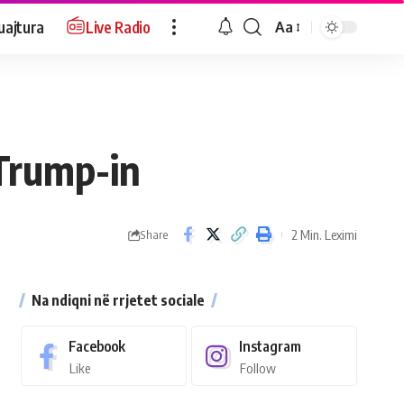
uajtura
Live Radio
Aa
 Trump-in
2 Min. Leximi
Share
Na ndiqni në rrjetet sociale
Facebook
Instagram
Like
Follow