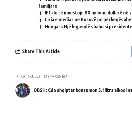
familjare
IFC do të investojë 80 milionë dollarë në
Liria e medias në Kosovë po përkeqësohe
Hungari: Një legjendë shahu si president
Share This Article
ARTIKULLI I MËPARSHËM
OBSH: Çdo shqiptar konsumon 5.1 litra alkool në