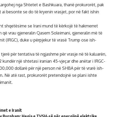
ë largohej nga Shtetet e Bashkuara, thanë prokurorët, pak
 ai besonte se do të kryenin vrasjet, por në fakt ishin
ht shqetësime se Irani mund të kërkojë të hakmerret
n që vrau gjeneralin Qasem Soleimani, gjeneralin më të
anit (IRGC), duke u përpjekur të vrasë Trump ose ish-
tjerë për tentativa të ngjashme për vrasje në të kaluarën,
2 kundër një shtetasi iranian 45-vjeçar dhe anëtar i IRGC-
300,000 dollarë për një person në SHBA për të vrarë ish-
n. Në atë rast, prokurorët pretendojnë se plani ishte
imanit.
met e Iranit
ndy Burnham: Heqja e TVSH-së për energjinë elektrike