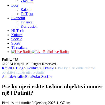
Zhvillim
Bota
Rajoni
Te Tjera
Ekonomi
Finance
Korrupsion
HI-Tech
Kulture
Sociale
Sporti
Të ruajtura
Live Radio
Follow US
© 2024 Kthjell. All Rights Reserved.
Kthjell
>
Blog
>
Politike
>
Aktuale
>
Pse ky njeri është tashmë
objektivi numër një i Putinit?
Aktuale
Analize
Bota
Fokus
Sociale
Pse ky njeri është tashmë objektivi numër
një i Putinit?
Përditësimi i fundit: 3 Qershor, 2025 11:37 am