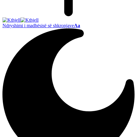
Ndryshimi i madhësisë së shkronjave
Aa