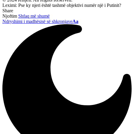
Leximi:
Pse ky njeri është tashmë objektivi numër një i Putinit?
Share
Njoftim
Shfaq më shumë
Ndryshimi i madhësisë së shkronjave
Aa