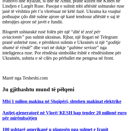
Ivanovo dhe Ryazan, si dhe në Amur, pranë kufirit me Kinën në
Lindjen e Largët Ruse. Pasojat e sulmit mbi aftësitë ushtarake ruse
janë të vështira për t’u vlerësuar në këtë fazë. Ukraina ka vuajtur
pothuajse çdo ditë sulme ajrore që kanë tendosur aftësitë e saj të
mbrojtjes ajrore në javët e fundit.
Blogerët ushtarakë rusë folën për një “
ditë të zezë për
aviacionin”
pas sulmit ukrainas. Rjbar, një llogari në Telegram
pranë ushtrisë ruse, e përshkroi sulmin e Ukrainës si një “
goditje
shumë të rëndë
” dhe vuri në dukje “
gabime serioze
” nga
inteligjenca ruse. Por rëndësia simbolike është e rëndësishme për
Ukrainën, ushtria e së cilës po përballet me pengesa në front.
Marrë nga Tesheshi.com
Ju gjithashtu mund të pëlqeni
Mbi 1 milion makina në Shqipëri, shtohen makinat elektrike
Anijet-gjeneratorë në Vlorë/ KESH hap tender 20 milionë euro
për mirëmbajtjen
100 ushtarë amerikanë u plagosën nga sulmet e Iranit