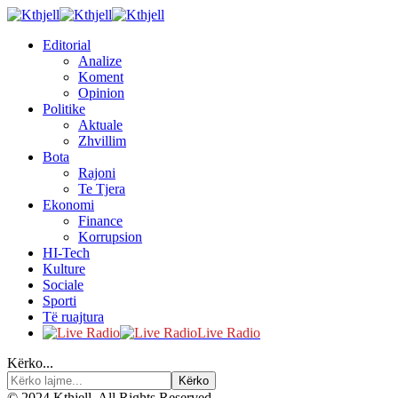
Editorial
Analize
Koment
Opinion
Politike
Aktuale
Zhvillim
Bota
Rajoni
Te Tjera
Ekonomi
Finance
Korrupsion
HI-Tech
Kulture
Sociale
Sporti
Të ruajtura
Live Radio
Kërko...
© 2024 Kthjell. All Rights Reserved.