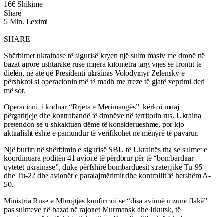
166 Shikime
Share
5 Min. Leximi
SHARE
Shërbimet ukrainase të sigurisë kryen një sulm masiv me dronë në
bazat ajrore ushtarake ruse mijëra kilometra larg vijës së frontit të
dielën, në atë që Presidenti ukrainas Volodymyr Zelensky e
përshkroi si operacionin më të madh me rreze të gjatë veprimi deri
më sot.
Operacioni, i koduar “Rrjeta e Merimangës”, kërkoi muaj
përgatitjeje dhe kontrabandë të dronëve në territorin rus. Ukraina
pretendon se u shkaktuan dëme të konsiderueshme, por kjo
aktualisht është e pamundur të verifikohet në mënyrë të pavarur.
Një burim në shërbimin e sigurisë SBU të Ukrainës tha se sulmet e
koordinuara goditën 41 avionë të përdorur për të “bombarduar
qytetet ukrainase”, duke përfshirë bombarduesit strategjikë Tu-95
dhe Tu-22 dhe avionët e paralajmërimit dhe kontrollit të hershëm A-
50.
Ministria Ruse e Mbrojtjes konfirmoi se “disa avionë u zunë flakë”
pas sulmeve në bazat në rajonet Murmansk dhe Irkutsk, të