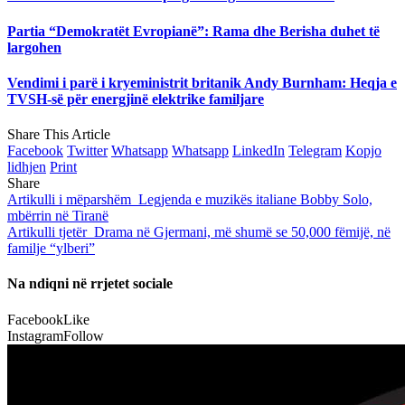
Partia “Demokratët Evropianë”: Rama dhe Berisha duhet të
largohen
Vendimi i parë i kryeministrit britanik Andy Burnham: Heqja e
TVSH-së për energjinë elektrike familjare
Share This Article
Facebook
Twitter
Whatsapp
Whatsapp
LinkedIn
Telegram
Kopjo
lidhjen
Print
Share
Artikulli i mëparshëm
Legjenda e muzikës italiane Bobby Solo,
mbërrin në Tiranë
Artikulli tjetër
Drama në Gjermani, më shumë se 50,000 fëmijë, në
familje “ylberi”
Na ndiqni në rrjetet sociale
Facebook
Like
Instagram
Follow