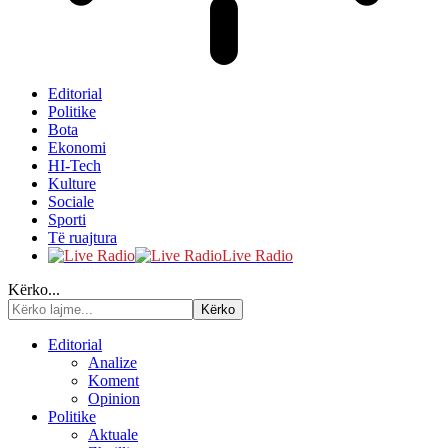
Editorial
Politike
Bota
Ekonomi
HI-Tech
Kulture
Sociale
Sporti
Të ruajtura
Live Radio
Kërko...
Editorial
Analize
Koment
Opinion
Politike
Aktuale