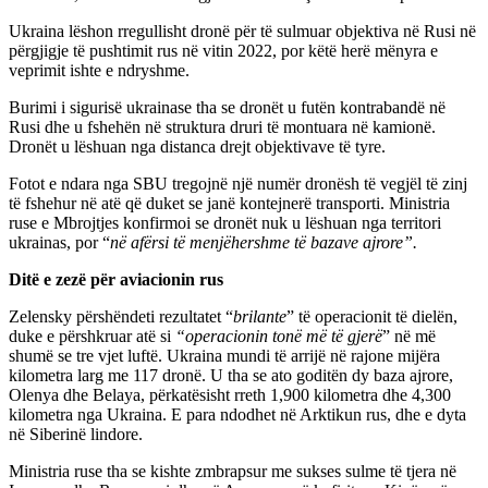
Ukraina lëshon rregullisht dronë për të sulmuar objektiva në Rusi në
përgjigje të pushtimit rus në vitin 2022, por këtë herë mënyra e
veprimit ishte e ndryshme.
Burimi i sigurisë ukrainase tha se dronët u futën kontrabandë në
Rusi dhe u fshehën në struktura druri të montuara në kamionë.
Dronët u lëshuan nga distanca drejt objektivave të tyre.
Fotot e ndara nga SBU tregojnë një numër dronësh të vegjël të zinj
të fshehur në atë që duket se janë kontejnerë transporti. Ministria
ruse e Mbrojtjes konfirmoi se dronët nuk u lëshuan nga territori
ukrainas, por “
në afërsi të menjëhershme të bazave ajrore”.
Ditë e zezë për aviacionin rus
Zelensky përshëndeti rezultatet “
brilante
” të operacionit të dielën,
duke e përshkruar atë si
“operacionin tonë më të gjerë
” në më
shumë se tre vjet luftë. Ukraina mundi të arrijë në rajone mijëra
kilometra larg me 117 dronë. U tha se ato goditën dy baza ajrore,
Olenya dhe Belaya, përkatësisht rreth 1,900 kilometra dhe 4,300
kilometra nga Ukraina. E para ndodhet në Arktikun rus, dhe e dyta
në Siberinë lindore.
Ministria ruse tha se kishte zmbrapsur me sukses sulme të tjera në