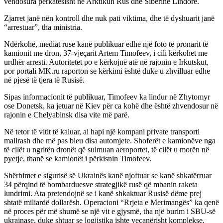
vendosura përkatësisht në Arktikun Rus dhe Siberinë Lindore.
Zjarret janë nën kontroll dhe nuk pati viktima, dhe të dyshuarit janë
“arrestuar”, tha ministria.
Ndërkohë, mediat ruse kanë publikuar edhe një foto të pronarit të
kamionit me dron, 37-vjeçarit Artem Timofeev, i cili kërkohet me
urdhër arresti. Autoritetet po e kërkojnë atë në rajonin e Irkutskut,
por portali MK.ru raporton se kërkimi është duke u zhvilluar edhe
në pjesë të tjera të Rusisë.
Sipas informacionit të publikuar, Timofeev ka lindur në Zhytomyr
ose Donetsk, ka jetuar në Kiev për ca kohë dhe është zhvendosur në
rajonin e Chelyabinsk disa vite më parë.
Në tetor të vitit të kaluar, ai hapi një kompani private transporti
mallrash dhe më pas bleu disa automjete. Shoferët e kamionëve nga
të cilët u ngritën dronët që sulmuan aeroportet, të cilët u morën në
pyetje, thanë se kamionët i përkisnin Timofeev.
Shërbimet e sigurisë së Ukrainës kanë njoftuar se kanë shkatërruar
34 përqind të bombarduesve strategjikë rusë që mbanin raketa
lundrimi. Ata pretendojnë se i kanë shkaktuar Rusisë dëme prej
shtatë miliardë dollarësh. Operacioni “Rrjeta e Merimangës” ka qenë
në proces për më shumë se një vit e gjysmë, tha një burim i SBU-së
ukrainase, duke shtuar se logjistika ishte veçanërisht komplekse.