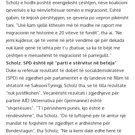
Scholz e hodhi poshtë energjekisht çështjen, nëse koalicioni
qeverisës e ka nënvleftësuar temën e migracionit. Eshtë
gabim, të krijosh përshtypjen, se qeveria po vepron pikërisht
tani. “Unë kam sjellë kthesën më të madhe në raport me
migracionin në historinë e 20 viteve të fundit”, tha ai. “Ne
jemi kujdesur, që të vemë në jetë vendime që për dekada
nuk kanë qenë të lehta për t’u zbatuar, sa ka të bëjë me
çështjen e menaxhimit të migracionit të parregullt.”
Scholz: SPD është një “parti e stërvitur në beteja”
Duke iu referuar rezultatit të dobët të socialdemokratëve
(SPD) në zgjedhet për parlamentet e dy landeve në fillim të
shtatorit në SaksioniTyringji, Scholz tha, se të tilla rezultate
“nuk justifikohen”. Veçanërisht rezultati i zgjedhjeve për
partinë AfD (Alternativa për Gjermaninë) është
“shqetësues”. “T’i përvishemi punës, kjo është e
rëndësishme”, tha Scholz. “Do të luftojmë për të arritur një
mandat të fuqishëm në zgjedhjet e ardhëshme për
Bundestagun”, tha Scholz. “Ne ia kemi dalë edhe herë të