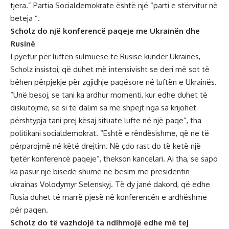
tjera.” Partia Socialdemokrate është një “parti e stërvitur në
beteja “.
Scholz do një konferencë paqeje me Ukrainën dhe
Rusinë
I pyetur për luftën sulmuese të Rusisë kundër Ukrainës,
Scholz insistoi, që duhet më intensivisht se deri më sot të
bëhen përpjekje për zgjidhje paqësore në luftën e Ukrainës.
“Unë besoj, se tani ka ardhur momenti, kur edhe duhet të
diskutojmë, se si të dalim sa më shpejt nga sa krijohet
përshtypja tani prej kësaj situate lufte në një paqe”, tha
politikani socialdemokrat. “Eshtë e rëndësishme, që ne të
përparojmë në këtë drejtim. Në çdo rast do të ketë një
tjetër konferencë paqeje”, thekson kancelari. Ai tha, se sapo
ka pasur një bisedë shumë në besim me presidentin
ukrainas Volodymyr Selenskyj. Të dy janë dakord, që edhe
Rusia duhet të marrë pjesë në konferencën e ardhëshme
për paqen.
Scholz do të vazhdojë ta ndihmojë edhe më tej