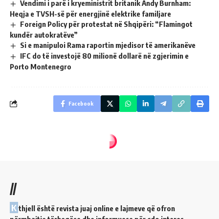
Vendimi i parë i kryeministrit britanik Andy Burnham:
Heqja e TVSH-së për energjinë elektrike familjare
Foreign Policy për protestat në Shqipëri: “Flamingot
kundër autokratëve”
Si e manipuloi Rama raportin mjedisor të amerikanëve
IFC do të investojë 80 milionë dollarë në zgjerimin e
Porto Montenegro
Facebook
//
K
thjell është revista juaj online e lajmeve që ofron
përmbajtje tërheqëse dhe informuese për çdo interes.