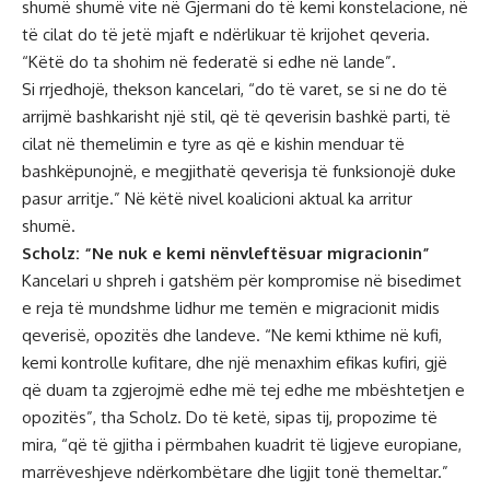
shumë shumë vite në Gjermani do të kemi konstelacione, në
të cilat do të jetë mjaft e ndërlikuar të krijohet qeveria.
“Këtë do ta shohim në federatë si edhe në lande”.
Si rrjedhojë, thekson kancelari, “do të varet, se si ne do të
arrijmë bashkarisht një stil, që të qeverisin bashkë parti, të
cilat në themelimin e tyre as që e kishin menduar të
bashkëpunojnë, e megjithatë qeverisja të funksionojë duke
pasur arritje.” Në këtë nivel koalicioni aktual ka arritur
shumë.
Scholz: “Ne nuk e kemi nënvleftësuar migracionin”
Kancelari u shpreh i gatshëm për kompromise në bisedimet
e reja të mundshme lidhur me temën e migracionit midis
qeverisë, opozitës dhe landeve. “Ne kemi kthime në kufi,
kemi kontrolle kufitare, dhe një menaxhim efikas kufiri, gjë
që duam ta zgjerojmë edhe më tej edhe me mbështetjen e
opozitës”, tha Scholz. Do të ketë, sipas tij, propozime të
mira, “që të gjitha i përmbahen kuadrit të ligjeve europiane,
marrëveshjeve ndërkombëtare dhe ligjit tonë themeltar.”