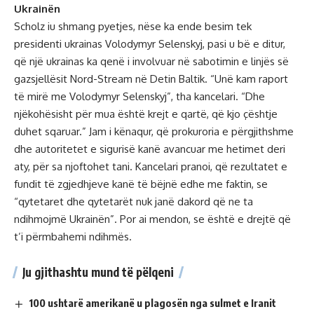
Ukrainën
Scholz iu shmang pyetjes, nëse ka ende besim tek
presidenti ukrainas Volodymyr Selenskyj, pasi u bë e ditur,
që një ukrainas ka qenë i involvuar në sabotimin e linjës së
gazsjellësit Nord-Stream në Detin Baltik. “Unë kam raport
të mirë me Volodymyr Selenskyj”, tha kancelari. “Dhe
njëkohësisht për mua është krejt e qartë, që kjo çështje
duhet sqaruar.” Jam i kënaqur, që prokuroria e përgjithshme
dhe autoritetet e sigurisë kanë avancuar me hetimet deri
aty, për sa njoftohet tani. Kancelari pranoi, që rezultatet e
fundit të zgjedhjeve kanë të bëjnë edhe me faktin, se
“qytetaret dhe qytetarët nuk janë dakord që ne ta
ndihmojmë Ukrainën”. Por ai mendon, se është e drejtë që
t’i përmbahemi ndihmës.
Ju gjithashtu mund të pëlqeni
100 ushtarë amerikanë u plagosën nga sulmet e Iranit