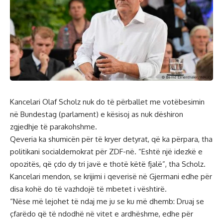
Kancelari Olaf Scholz nuk do të përballet me votëbesimin
në Bundestag (parlament) e kësisoj as nuk dëshiron
zgjedhje të parakohshme.
Qeveria ka shumicën për të kryer detyrat, që ka përpara, tha
politikani socialdemokrat për ZDF-në. “Eshtë një idezkë e
opozitës, që çdo dy tri javë e thotë këtë fjalë”, tha Scholz.
Kancelari mendon, se krijimi i qeverisë në Gjermani edhe për
disa kohë do të vazhdojë të mbetet i vështirë.
“Nëse më lejohet të ndaj me ju se ku më dhemb: Druaj se
çfarëdo që të ndodhë në vitet e ardhëshme, edhe për