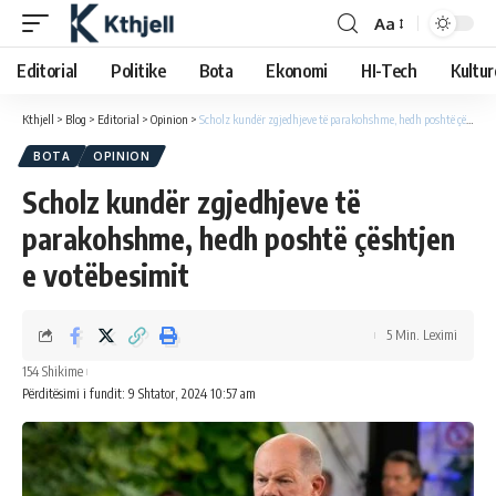
Aa
Editorial
Politike
Bota
Ekonomi
HI-Tech
Kultur
Kthjell
>
Blog
>
Editorial
>
Opinion
>
Scholz kundër zgjedhjeve të parakohshme, hedh poshtë çështjen e votëbesimit
BOTA
OPINION
Scholz kundër zgjedhjeve të
parakohshme, hedh poshtë çështjen
e votëbesimit
5 Min. Leximi
154 Shikime
Përditësimi i fundit: 9 Shtator, 2024 10:57 am